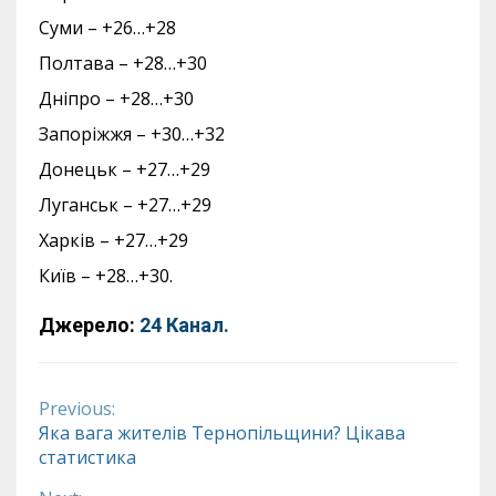
Суми – +26…+28
Полтава – +28…+30
Дніпро – +28…+30
Запоріжжя – +30…+32
Донецьк – +27…+29
Луганськ – +27…+29
Харків – +27…+29
Київ – +28…+30.
Джерело:
24 Канал.
Previous:
Continue
Яка вага жителів Тернопільщини? Цікава
статистика
Reading