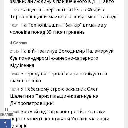
звільнили людину з понівеченого в ДТП авто
На щиті повертається Петро Федів з
11:23
Тернопільщини: майже рік невідомості та надії
На Тернопільщині “банкір” виманив у
10:31
чоловіка понад 35 тисяч гривень
4 Серпня
На війні загинув Володимир Паламарчук:
21:45
був командиром інженерно-саперного
відділення
У середу на Тернопільщині очікується
18:40
шалена спека
У Небесному строю захисник Олег
18:14
Шелетин з Тернопільщини: загинув на
Дніпропетровщині
11
Урожай під загрозою: російські атаки
17:48
SHARES
портів можуть коштувати Україні мільярди
доларів
11