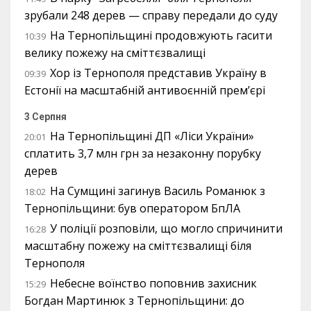
зрубали 248 дерев — справу передали до суду
На Тернопільщині продовжують гасити
10:39
велику пожежу на сміттєзвалищі
Хор із Тернополя представив Україну в
09:39
Естонії на масштабній антивоєнній прем’єрі
3 Серпня
На Тернопільщині ДП «Ліси України»
20:01
сплатить 3,7 млн грн за незаконну порубку
дерев
На Сумщині загинув Василь Романюк з
18:02
Тернопільщини: був оператором БпЛА
У поліції розповіли, що могло спричинити
16:28
масштабну пожежу на сміттєзвалищі біля
Тернополя
Небесне воїнство поповнив захисник
15:29
Богдан Мартинюк з Тернопільщини: до