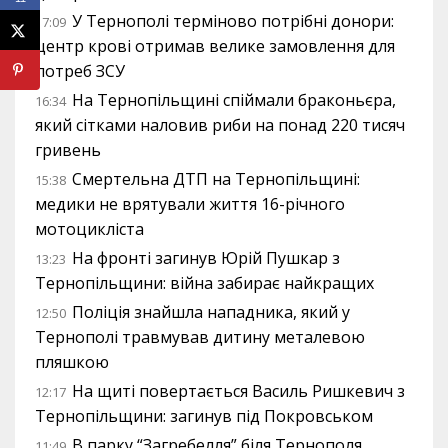
У Тернополі терміново потрібні донори:
17:09
центр крові отримав велике замовлення для
потреб ЗСУ
На Тернопільщині спіймали браконьєра,
16:34
який сітками наловив риби на понад 220 тисяч
гривень
Смертельна ДТП на Тернопільщині:
15:38
медики не врятували життя 16-річного
мотоцикліста
На фронті загинув Юрій Пушкар з
13:23
Тернопільщини: війна забирає найкращих
Поліція знайшла нападника, який у
12:50
Тернополі травмував дитину металевою
пляшкою
На щиті повертається Василь Ришкевич з
12:17
Тернопільщини: загинув під Покровськом
В парку “Загребелля” біля Тернополя
11:49