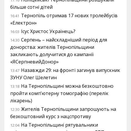
17:16
більше сотні дітей
Тернопіль отримав 17 нових тролейбусів
16:41
«Електрон»
Ісус Христос Українець?
16:03
Серпень – найскладніший період для
14:30
донорства: жителів Тернопільщини
закликають долучитися до кампанії
«ЯСерпневийДонор»
Назавжди 29: на фронті загинув випускник
13:47
ЗУНУ Олег Шелетин
На Тернопільщині можна безкоштовно
13:18
пройти комп’ютерну томографію (перелік
лікарень)
Жителів Тернопільщини запрошують на
12:30
безкоштовний курс з нацспротиву
На Тернопільщині рятувальники
12:04