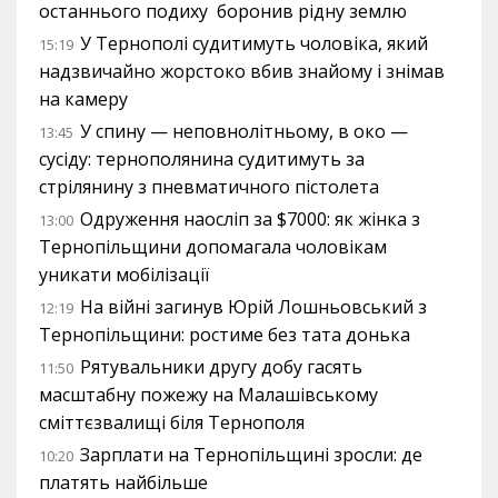
останнього подиху боронив рідну землю
У Тернополі судитимуть чоловіка, який
15:19
надзвичайно жорстоко вбив знайому і знімав
на камеру
У спину — неповнолітньому, в око —
13:45
сусіду: тернополянина судитимуть за
стрілянину з пневматичного пістолета
Одруження наосліп за $7000: як жінка з
13:00
Тернопільщини допомагала чоловікам
уникати мобілізації
На війні загинув Юрій Лошньовський з
12:19
Тернопільщини: ростиме без тата донька
Рятувальники другу добу гасять
11:50
масштабну пожежу на Малашівському
сміттєзвалищі біля Тернополя
Зарплати на Тернопільщині зросли: де
10:20
платять найбільше