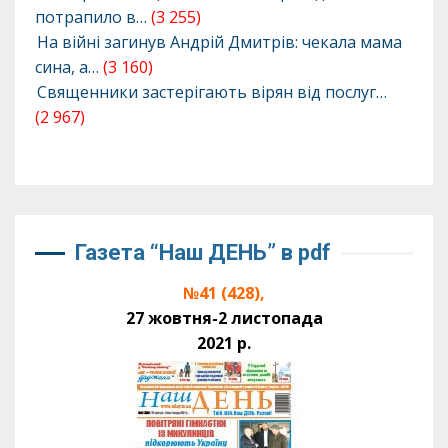
потрапило в…
(3 255)
На війні загинув Андрій Дмитрів: чекала мама
сина, а…
(3 160)
Священники застерігають вірян від послуг…
(2 967)
Газета “Наш ДЕНЬ” в pdf
№41 (428),
27 жовтня-2 листопада
2021 р.