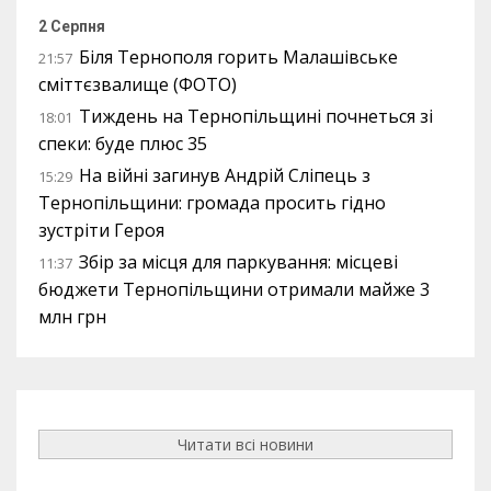
2 Серпня
Біля Тернополя горить Малашівське
21:57
сміттєзвалище (ФОТО)
Тиждень на Тернопільщині почнеться зі
18:01
спеки: буде плюс 35
На війні загинув Андрій Сліпець з
15:29
Тернопільщини: громада просить гідно
зустріти Героя
Збір за місця для паркування: місцеві
11:37
бюджети Тернопільщини отримали майже 3
млн грн
Читати всі новини