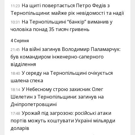
На щиті повертається Петро Федів з
11:23
Тернопільщини: майже рік невідомості та надії
На Тернопільщині “банкір” виманив у
10:31
чоловіка понад 35 тисяч гривень
4 Серпня
На війні загинув Володимир Паламарчук:
21:45
був командиром інженерно-саперного
відділення
У середу на Тернопільщині очікується
18:40
шалена спека
У Небесному строю захисник Олег
18:14
Шелетин з Тернопільщини: загинув на
Дніпропетровщині
Урожай під загрозою: російські атаки
17:48
портів можуть коштувати Україні мільярди
доларів