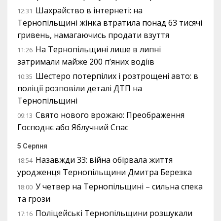
Шахрайство в інтернеті: на
12:31
Тернопільщині жінка втратила понад 63 тисячі
гривень, намагаючись продати взуття
На Тернопільщині лише в липні
11:26
затримали майже 200 п’яних водіїв
Шестеро потерпілих і розтрощені авто: в
10:35
поліції розповіли деталі ДТП на
Тернопільщині
Свято нового врожаю: Преображення
09:13
Господнє або Яблучний Спас
5 Серпня
Назавжди 33: війна обірвала життя
18:54
уродженця Тернопільщини Дмитра Березка
У четвер на Тернопільщині – сильна спека
18:00
та грози
Поліцейські Тернопільщини розшукали
17:16