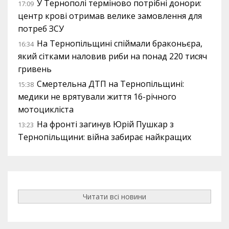
У Тернополі терміново потрібні донори:
17:09
центр крові отримав велике замовлення для
потреб ЗСУ
На Тернопільщині спіймали браконьєра,
16:34
який сітками наловив риби на понад 220 тисяч
гривень
Смертельна ДТП на Тернопільщині:
15:38
медики не врятували життя 16-річного
мотоцикліста
На фронті загинув Юрій Пушкар з
13:23
Тернопільщини: війна забирає найкращих
Читати всі новини