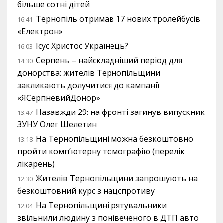
більше сотні дітей
Тернопіль отримав 17 нових тролейбусів
16:41
«Електрон»
Ісус Христос Українець?
16:03
Серпень – найскладніший період для
14:30
донорства: жителів Тернопільщини
закликають долучитися до кампанії
«ЯСерпневийДонор»
Назавжди 29: на фронті загинув випускник
13:47
ЗУНУ Олег Шелетин
На Тернопільщині можна безкоштовно
13:18
пройти комп’ютерну томографію (перелік
лікарень)
Жителів Тернопільщини запрошують на
12:30
безкоштовний курс з нацспротиву
На Тернопільщині рятувальники
12:04
звільнили людину з понівеченого в ДТП авто