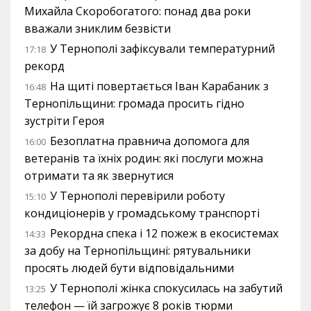
Михайла Скоробогатого: понад два роки
вважали зниклим безвісти
У Тернополі зафіксували температурний
17:18
рекорд
На щиті повертається Іван Карабаник з
16:48
Тернопільщини: громада просить гідно
зустріти Героя
Безоплатна правнича допомога для
16:00
ветеранів та їхніх родин: які послуги можна
отримати та як звернутися
У Тернополі перевірили роботу
15:10
кондиціонерів у громадському транспорті
Рекордна спека і 12 пожеж в екосистемах
14:33
за добу на Тернопільщині: рятувальники
просять людей бути відповідальними
У Тернополі жінка спокусилась на забутий
13:25
телефон — їй загрожує 8 років тюрми