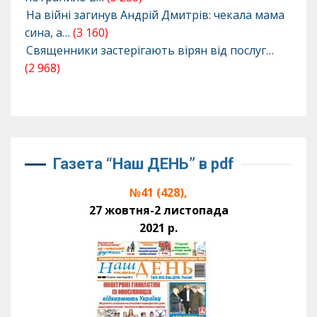
На війні загинув Андрій Дмитрів: чекала мама
сина, а…
(3 160)
Священники застерігають вірян від послуг…
(2 968)
Газета “Наш ДЕНЬ” в pdf
№41 (428),
27 жовтня-2 листопада
2021 р.