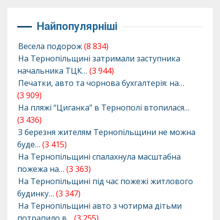
Найпопулярніші
Весела подорож
(8 834)
На Тернопільщині затримали заступника
начальника ТЦК…
(3 944)
Печатки, авто та чорнова бухгалтерія: на…
(3 909)
На пляжі “Циганка” в Тернополі втопилася…
(3 436)
З березня жителям Тернопільщини не можна
буде…
(3 415)
На Тернопільщині спалахнула масштабна
пожежа на…
(3 363)
На Тернопільщині під час пожежі житлового
будинку…
(3 347)
На Тернопільщині авто з чотирма дітьми
потрапило в…
(3 255)