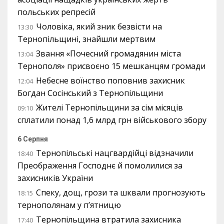
польських репресій
Чоловіка, який зник безвісти на
13:30
Тернопільщині, знайшли мертвим
Звання «Почесний громадянин міста
13:04
Тернополя» присвоєно 15 мешканцям громади
Небесне воїнство поповнив захисник
12:04
Богдан Сосінський з Тернопільщини
Жителі Тернопільщини за сім місяців
09:10
сплатили понад 1,6 млрд грн військового збору
6 Серпня
Тернопільські нацгвардійці відзначили
18:40
Преображення Господнє й помолилися за
захисників України
Спеку, дощ, грози та шквали прогнозують
18:15
тернополянам у п’ятницю
Тернопільщина втратила захисника
17:40