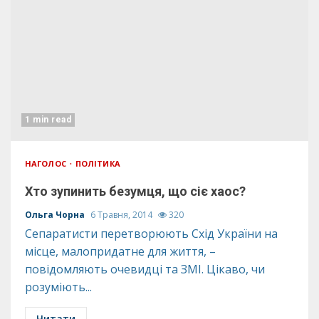
1 min read
НАГОЛОС
ПОЛІТИКА
Хто зупинить безумця, що сіє хаос?
Ольга Чорна
6 Травня, 2014
320
Cепаратисти перетворюють Схід України на
місце, малопридатне для життя, –
повідомляють очевидці та ЗМІ. Цікаво, чи
розуміють...
Читати