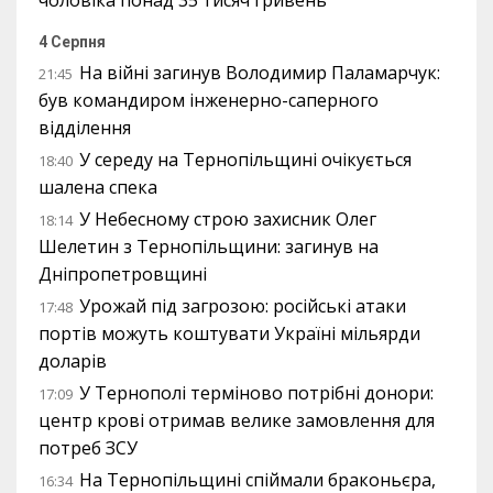
чоловіка понад 35 тисяч гривень
4 Серпня
На війні загинув Володимир Паламарчук:
21:45
був командиром інженерно-саперного
відділення
У середу на Тернопільщині очікується
18:40
шалена спека
У Небесному строю захисник Олег
18:14
Шелетин з Тернопільщини: загинув на
Дніпропетровщині
Урожай під загрозою: російські атаки
17:48
портів можуть коштувати Україні мільярди
доларів
У Тернополі терміново потрібні донори:
17:09
центр крові отримав велике замовлення для
потреб ЗСУ
На Тернопільщині спіймали браконьєра,
16:34