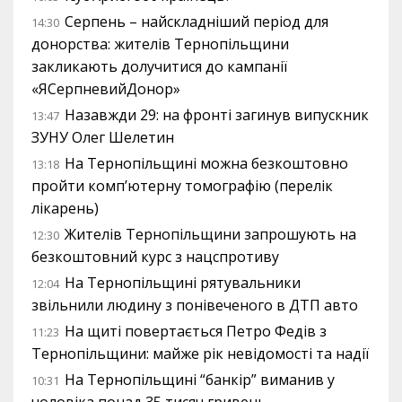
Серпень – найскладніший період для
14:30
донорства: жителів Тернопільщини
закликають долучитися до кампанії
«ЯСерпневийДонор»
Назавжди 29: на фронті загинув випускник
13:47
ЗУНУ Олег Шелетин
На Тернопільщині можна безкоштовно
13:18
пройти комп’ютерну томографію (перелік
лікарень)
Жителів Тернопільщини запрошують на
12:30
безкоштовний курс з нацспротиву
На Тернопільщині рятувальники
12:04
звільнили людину з понівеченого в ДТП авто
На щиті повертається Петро Федів з
11:23
Тернопільщини: майже рік невідомості та надії
На Тернопільщині “банкір” виманив у
10:31