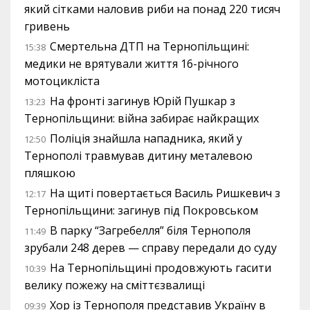
який сітками наловив риби на понад 220 тисяч
гривень
Смертельна ДТП на Тернопільщині:
15:38
медики не врятували життя 16-річного
мотоцикліста
На фронті загинув Юрій Пушкар з
13:23
Тернопільщини: війна забирає найкращих
Поліція знайшла нападника, який у
12:50
Тернополі травмував дитину металевою
пляшкою
На щиті повертається Василь Ришкевич з
12:17
Тернопільщини: загинув під Покровськом
В парку “Загребелля” біля Тернополя
11:49
зрубали 248 дерев — справу передали до суду
На Тернопільщині продовжують гасити
10:39
велику пожежу на сміттєзвалищі
Хор із Тернополя представив Україну в
09:39