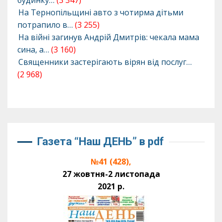
будинку…
(3 347)
На Тернопільщині авто з чотирма дітьми
потрапило в…
(3 255)
На війні загинув Андрій Дмитрів: чекала мама
сина, а…
(3 160)
Священники застерігають вірян від послуг…
(2 968)
Газета “Наш ДЕНЬ” в pdf
№41 (428),
27 жовтня-2 листопада
2021 р.