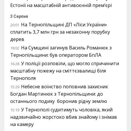
Естонії на масштабній антивоєнній прем’єрі
3 Серпня
На Тернопільщині ДП «Ліси України»
20:01
сплатить 3,7 млн грн за незаконну порубку
дерев
На Сумщині загинув Василь Романюк з
18:02
Тернопільщини: був оператором БпЛА
У поліції розповіли, що могло спричинити
16:28
масштабну пожежу на сміттєзвалищі біля
Тернополя
Небесне воїнство поповнив захисник
15:29
Богдан Мартинюк з Тернопільщини: до
останнього подиху боронив рідну землю
У Тернополі судитимуть чоловіка, який
15:19
надзвичайно жорстоко вбив знайому і знімав
на камеру