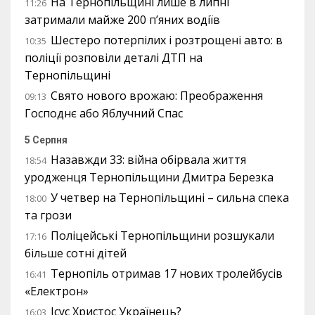
На Тернопільщині лише в липні
11:26
затримали майже 200 п’яних водіїв
Шестеро потерпілих і розтрощені авто: в
10:35
поліції розповіли деталі ДТП на
Тернопільщині
Свято нового врожаю: Преображення
09:13
Господнє або Яблучний Спас
5 Серпня
Назавжди 33: війна обірвала життя
18:54
уродженця Тернопільщини Дмитра Березка
У четвер на Тернопільщині – сильна спека
18:00
та грози
Поліцейські Тернопільщини розшукали
17:16
більше сотні дітей
Тернопіль отримав 17 нових тролейбусів
16:41
«Електрон»
Ісус Христос Українець?
16:03