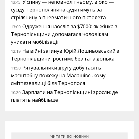
У спину — неповнолітньому, в око —
13:45
сусіду: тернополянина судитимуть за
стрілянину з пневматичного пістолета
Одруження наосліп за $7000: як жінка з
13:00
Тернопільщини допомагала чоловікам
уникати мобілізації
На війні загинув Юрій Лошньовський з
12:19
Тернопільщини: ростиме без тата донька
Рятувальники другу добу гасять
11:50
масштабну пожежу на Малашівському
сміттєзвалищі біля Тернополя
Зарплати на Тернопільщині зросли: де
10:20
платять найбільше
Читати всі новини