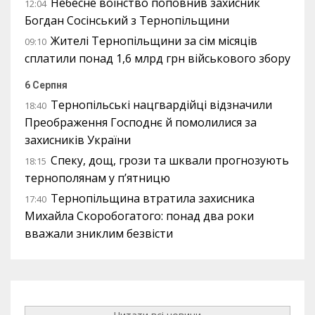
Небесне воїнство поповнив захисник
12:04
Богдан Сосінський з Тернопільщини
Жителі Тернопільщини за сім місяців
09:10
сплатили понад 1,6 млрд грн військового збору
6 Серпня
Тернопільські нацгвардійці відзначили
18:40
Преображення Господнє й помолилися за
захисників України
Спеку, дощ, грози та шквали прогнозують
18:15
тернополянам у п’ятницю
Тернопільщина втратила захисника
17:40
Михайла Скоробогатого: понад два роки
вважали зниклим безвісти