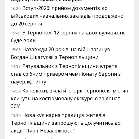
Вступ-2026: прийом документів до
16:20
військових навчальних закладів продовжено
до 20 серпня
У Тернополі 12 серпня на двох вулицях не
15:45
буде води
Назавжди 20 років: на війні загинув
15:06
Богдан Шкатуляк з Тернопільщини
Рятувальник з Тернопільщини втретє
14:57
став срібним призером чемпіонату Європи з
пауерліфтингу
Капелюхи, віяла й історії Тернополя: містян
14:29
кличуть на костюмовану екскурсію за донат
ЗСУ
Нова кулінарна традиція: жителів
13:30
Тернопільщини запрошують долучитись до
акції “Пиріг Незалежності”