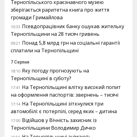
Тернопільського краєзнавчого музею
зберігається раритетна книга про життя
громади Гримайлова
Псевдопрацівник банку ошукав жительку
10:33
Тернопільщини на 28 тисяч гривень
Понад 5,8 млрд грн на соціальні гарантії
09:21
сплатили на Тернопільщині
7 Серпня
Яку погоду прогнозують на
18:10
Тернопільщині в суботу?
На Тернопільщині влітку високий попит
17:41
на оформлення паспортів: звернень – тисячі
На Тернопільщині зіткнулися три
17:14
автомобілі: є потерпілі, серед яких – дитина
Відійшов у Вічність захисник із
17:00
Тернопільщини Володимир Дичко
На Тернопільщині знімають