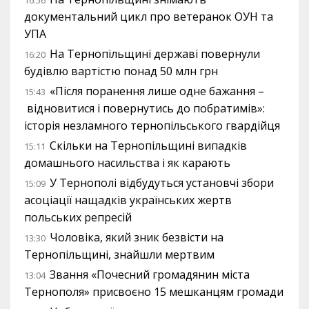
16:56
документальний цикл про ветеранок ОУН та
УПА
На Тернопільщині державі повернули
16:20
будівлю вартістю понад 50 млн грн
«Після поранення лише одне бажання –
15:43
відновитися і повернутись до побратимів»:
історія незламного тернопільського гвардійця
Скільки на Тернопільщині випадків
15:11
домашнього насильства і як карають
У Тернополі відбудуться установчі збори
15:09
асоціації нащадків українських жертв
польських репресій
Чоловіка, який зник безвісти на
13:30
Тернопільщині, знайшли мертвим
Звання «Почесний громадянин міста
13:04
Тернополя» присвоєно 15 мешканцям громади