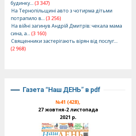
будинку…
(3 347)
На Тернопільщині авто з чотирма дітьми
потрапило в…
(3 256)
На війні загинув Андрій Дмитрів: чекала мама
сина, а…
(3 160)
Священники застерігають вірян від послуг…
(2 968)
Газета “Наш ДЕНЬ” в pdf
№41 (428),
27 жовтня-2 листопада
2021 р.