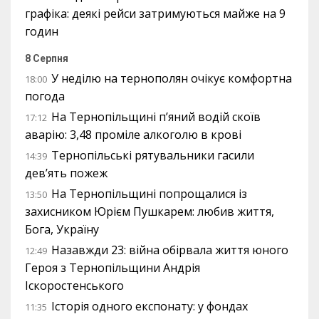
графіка: деякі рейси затримуються майже на 9
годин
8 Серпня
У неділю на тернополян очікує комфортна
18:00
погода
На Тернопільщині п’яний водій скоїв
17:12
аварію: 3,48 проміле алкоголю в крові
Тернопільські рятувальники гасили
14:39
дев’ять пожеж
На Тернопільщині попрощалися із
13:50
захисником Юрієм Пушкарем: любив життя,
Бога, Україну
Назавжди 23: війна обірвала життя юного
12:49
Героя з Тернопільщини Андрія
Іскоростенського
Історія одного експонату: у фондах
11:35