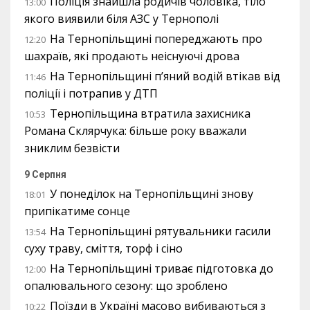
Поліція знайшла родичів чоловіка, тіло
13:00
якого виявили біля АЗС у Тернополі
На Тернопільщині попереджають про
12:20
шахраїв, які продають неіснуючі дрова
На Тернопільщині п’яний водій втікав від
11:46
поліції і потрапив у ДТП
Тернопільщина втратила захисника
10:53
Романа Склярчука: більше року вважали
зниклим безвісти
9 Серпня
У понеділок на Тернопільщині знову
18:01
припікатиме сонце
На Тернопільщині рятувальники гасили
13:54
суху траву, сміття, торф і сіно
На Тернопільщині триває підготовка до
12:00
опалювального сезону: що зроблено
Поїзди в Україні масово вибиваються з
10:22