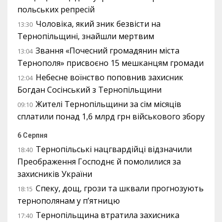
польських репресій
Чоловіка, який зник безвісти на
13:30
Тернопільщині, знайшли мертвим
Звання «Почесний громадянин міста
13:04
Тернополя» присвоєно 15 мешканцям громади
Небесне воїнство поповнив захисник
12:04
Богдан Сосінський з Тернопільщини
Жителі Тернопільщини за сім місяців
09:10
сплатили понад 1,6 млрд грн військового збору
6 Серпня
Тернопільські нацгвардійці відзначили
18:40
Преображення Господнє й помолилися за
захисників України
Спеку, дощ, грози та шквали прогнозують
18:15
тернополянам у п’ятницю
Тернопільщина втратила захисника
17:40