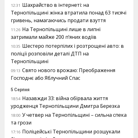
Шахрайство в інтернеті: на
12:31
Тернопільщині жінка втратила понад 63 тисячі
гривень, намагаючись продати взуття
На Тернопільщині лише в липні
11:26
затримали майже 200 п’яних водіїв
Шестеро потерпілих і розтрощені авто: в
10:35
поліції розповіли деталі ДТП на
Тернопільщині
Свято нового врожаю: Преображення
09:13
Господнє або Яблучний Спас
5 Серпня
Назавжди 33: війна обірвала життя
18:54
уродженця Тернопільщини Дмитра Березка
У четвер на Тернопільщині – сильна спека
18:00
та грози
Поліцейські Тернопільщини розшукали
17:16