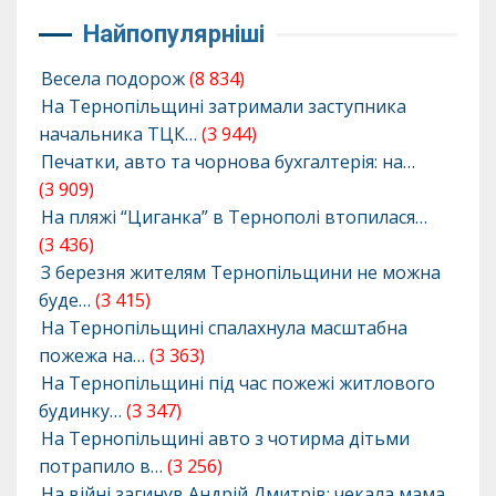
Найпопулярніші
Весела подорож
(8 834)
На Тернопільщині затримали заступника
начальника ТЦК…
(3 944)
Печатки, авто та чорнова бухгалтерія: на…
(3 909)
На пляжі “Циганка” в Тернополі втопилася…
(3 436)
З березня жителям Тернопільщини не можна
буде…
(3 415)
На Тернопільщині спалахнула масштабна
пожежа на…
(3 363)
На Тернопільщині під час пожежі житлового
будинку…
(3 347)
На Тернопільщині авто з чотирма дітьми
потрапило в…
(3 256)
На війні загинув Андрій Дмитрів: чекала мама