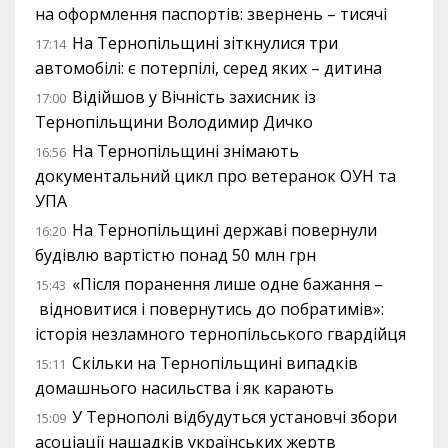
на оформлення паспортів: звернень – тисячі
На Тернопільщині зіткнулися три
17:14
автомобілі: є потерпілі, серед яких – дитина
Відійшов у Вічність захисник із
17:00
Тернопільщини Володимир Дичко
На Тернопільщині знімають
16:56
документальний цикл про ветеранок ОУН та
УПА
На Тернопільщині державі повернули
16:20
будівлю вартістю понад 50 млн грн
«Після поранення лише одне бажання –
15:43
відновитися і повернутись до побратимів»:
історія незламного тернопільського гвардійця
Скільки на Тернопільщині випадків
15:11
домашнього насильства і як карають
У Тернополі відбудуться установчі збори
15:09
асоціації нащадків українських жертв