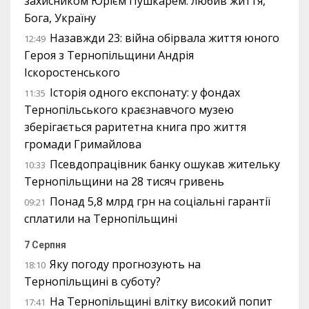
захисником Юрієм Пушкарем: любив життя,
Бога, Україну
Назавжди 23: війна обірвала життя юного
12:49
Героя з Тернопільщини Андрія
Іскоростенського
Історія одного експонату: у фондах
11:35
Тернопільського краєзнавчого музею
зберігається раритетна книга про життя
громади Гримайлова
Псевдопрацівник банку ошукав жительку
10:33
Тернопільщини на 28 тисяч гривень
Понад 5,8 млрд грн на соціальні гарантії
09:21
сплатили на Тернопільщині
7 Серпня
Яку погоду прогнозують на
18:10
Тернопільщині в суботу?
На Тернопільщині влітку високий попит
17:41