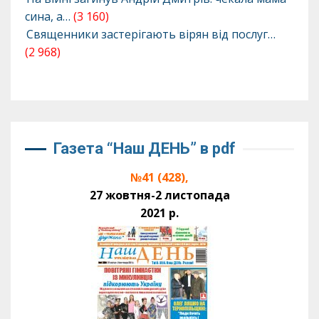
сина, а…
(3 160)
Священники застерігають вірян від послуг…
(2 968)
Газета “Наш ДЕНЬ” в pdf
№41 (428),
27 жовтня-2 листопада
2021 р.