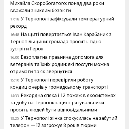
Михайла Скоробогатого: понад два роки
вважали зниклим безвісти
У Тернополі зафіксували температурний
17:18
рекорд
На щиті повертається Іван Карабаник з
16:48
Тернопільщини: громада просить гідно
зустріти Героя
Безоплатна правнича допомога для
16:00
ветеранів та їхніх родин: які послуги можна
отримати та як звернутися
У Тернополі перевірили роботу
15:10
кондиціонерів у громадському транспорті
Рекордна спека і 12 пожеж в екосистемах
14:33
за добу на Тернопільщині: рятувальники
просять людей бути відповідальними
У Тернополі жінка спокусилась на забутий
13:25
телефон — їй загрожує 8 років тюрми