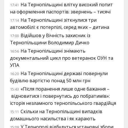
На Тернопільщині влітку високий попит
17:41
на оформлення паспортів: звернень – тисячі
На Тернопільщині зіткнулися три
17:14
автомобілі: є потерпілі, серед яких – дитина
Відійшов у Вічність захисник із
17:00
Тернопільщини Володимир Дичко
На Тернопільщині знімають
16:56
документальний цикл про ветеранок ОУН та
УПА
На Тернопільщині державі повернули
16:20
будівлю вартістю понад 50 млн грн
«Після поранення лише одне бажання –
15:43
відновитися і повернутись до побратимів»:
історія незламного тернопільського гвардійця
Скільки на Тернопільщині випадків
15:11
домашнього насильства і як карають
У Тернополі відбудуться установчі збори
15:09