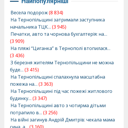
Найпопулярніші
Весела подорож
(8 834)
На Тернопільщині затримали заступника
начальника ТЦК…
(3 945)
Печатки, авто та чорнова бухгалтерія: на…
(3 909)
На пляжі “Циганка” в Тернополі втопилася…
(3 436)
З березня жителям Тернопільщини не можна
буде…
(3 415)
На Тернопільщині спалахнула масштабна
пожежа на…
(3 363)
На Тернопільщині під час пожежі житлового
будинку…
(3 347)
На Тернопільщині авто з чотирма дітьми
потрапило в…
(3 256)
На війні загинув Андрій Дмитрів: чекала мама
сина, а…
(3 160)