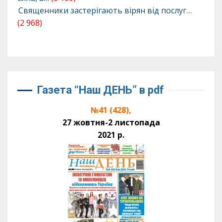
Священники застерігають вірян від послуг…
(2 968)
Газета “Наш ДЕНЬ” в pdf
№41 (428),
27 жовтня-2 листопада
2021 р.