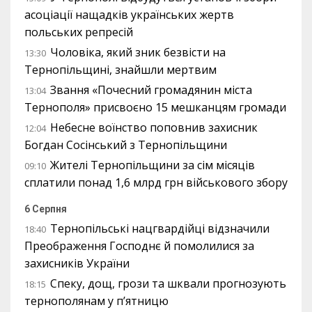
асоціації нащадків українських жертв
польських репресій
Чоловіка, який зник безвісти на
13:30
Тернопільщині, знайшли мертвим
Звання «Почесний громадянин міста
13:04
Тернополя» присвоєно 15 мешканцям громади
Небесне воїнство поповнив захисник
12:04
Богдан Сосінський з Тернопільщини
Жителі Тернопільщини за сім місяців
09:10
сплатили понад 1,6 млрд грн військового збору
6 Серпня
Тернопільські нацгвардійці відзначили
18:40
Преображення Господнє й помолилися за
захисників України
Спеку, дощ, грози та шквали прогнозують
18:15
тернополянам у п’ятницю