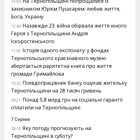
На Тернопільщині попрощалися із
13:50
захисником Юрієм Пушкарем: любив життя,
Бога, Україну
Назавжди 23: війна обірвала життя юного
12:49
Героя з Тернопільщини Андрія
Іскоростенського
Історія одного експонату: у фондах
11:35
Тернопільського краєзнавчого музею
зберігається раритетна книга про життя
громади Гримайлова
Псевдопрацівник банку ошукав жительку
10:33
Тернопільщини на 28 тисяч гривень
Понад 5,8 млрд грн на соціальні гарантії
09:21
сплатили на Тернопільщині
7 Серпня
Яку погоду прогнозують на
18:10
Тернопільщині в суботу?