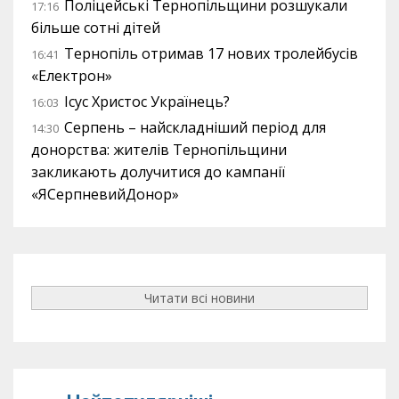
Поліцейські Тернопільщини розшукали
17:16
більше сотні дітей
Тернопіль отримав 17 нових тролейбусів
16:41
«Електрон»
Ісус Христос Українець?
16:03
Серпень – найскладніший період для
14:30
донорства: жителів Тернопільщини
закликають долучитися до кампанії
«ЯСерпневийДонор»
Читати всі новини