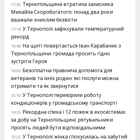
Тернопільщина втратила захисника
17:40
Михайла Скоробогатого: понад два роки
вважали зниклим безвісти
У Тернополі зафіксували температурний
17:18
рекорд
На щиті повертається Іван Карабаник з
16:48
Тернопільщини: громада просить гідно
зустріти Героя
Безоплатна правнича допомога для
16:00
ветеранів та їхніх родин: які послуги можна
отримати та як звернутися
У Тернополі перевірили роботу
15:10
кондиціонерів у громадському транспорті
Рекордна спека і 12 пожеж в екосистемах
14:33
за добу на Тернопільщині: рятувальники
просять людей бути відповідальними
У Тернополі жінка спокусилась на забутий
13:25