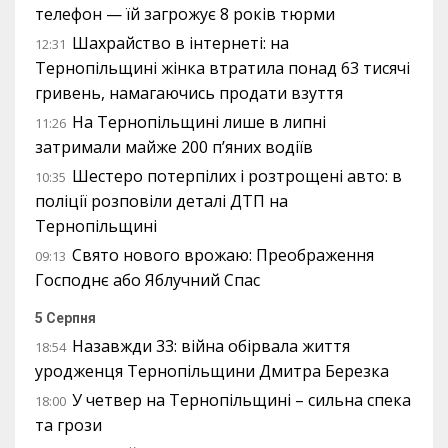
телефон — їй загрожує 8 років тюрми
Шахрайство в інтернеті: на
12:31
Тернопільщині жінка втратила понад 63 тисячі
гривень, намагаючись продати взуття
На Тернопільщині лише в липні
11:26
затримали майже 200 п’яних водіїв
Шестеро потерпілих і розтрощені авто: в
10:35
поліції розповіли деталі ДТП на
Тернопільщині
Свято нового врожаю: Преображення
09:13
Господнє або Яблучний Спас
5 Серпня
Назавжди 33: війна обірвала життя
18:54
уродженця Тернопільщини Дмитра Березка
У четвер на Тернопільщині – сильна спека
18:00
та грози