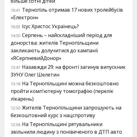
більше сотні дітей
Тернопіль отримав 17 нових тролейбусів
16:41
«Електрон»
Ісус Христос Українець?
16:03
Серпень – найскладніший період для
14:30
донорства: жителів Тернопільщини
закликають долучитися до кампанії
«ЯСерпневийДонор»
Назавжди 29: на фронті загинув випускник
13:47
ЗУНУ Олег Шелетин
На Тернопільщині можна безкоштовно
13:18
пройти комп’ютерну томографію (перелік
лікарень)
Жителів Тернопільщини запрошують на
12:30
безкоштовний курс з нацспротиву
На Тернопільщині рятувальники
12:04
звільнили людину з понівеченого в ДТП авто