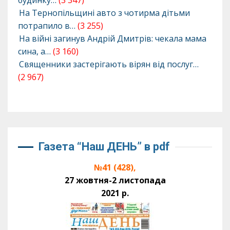
будинку…
(3 347)
На Тернопільщині авто з чотирма дітьми
потрапило в…
(3 255)
На війні загинув Андрій Дмитрів: чекала мама
сина, а…
(3 160)
Священники застерігають вірян від послуг…
(2 967)
Газета “Наш ДЕНЬ” в pdf
№41 (428),
27 жовтня-2 листопада
2021 р.