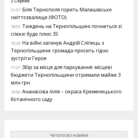
2 Серпня
Біля Тернополя горить Малашівське
21:57
сміттєзвалище (ФОТО)
Тиждень на Тернопільщині почнеться зі
18:01
спеки: буде плюс 35
На війні загинув Андрій Сліпець з
15:29
Тернопільщини: громада просить гідно
зустріти Героя
Збір за місця для паркування: місцеві
11:37
бюджети Тернопільщини отримали майже 3
млн грн
Ананасова лілія – окраса Кременецького
10:02
ботанічного саду
Читати всі новини