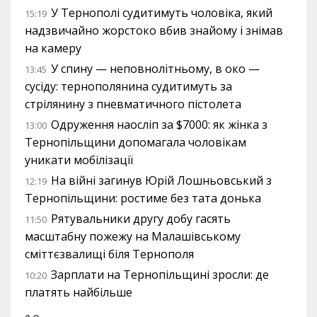
У Тернополі судитимуть чоловіка, який
15:19
надзвичайно жорстоко вбив знайому і знімав
на камеру
У спину — неповнолітньому, в око —
13:45
сусіду: тернополянина судитимуть за
стрілянину з пневматичного пістолета
Одруження наосліп за $7000: як жінка з
13:00
Тернопільщини допомагала чоловікам
уникати мобілізації
На війні загинув Юрій Лошньовський з
12:19
Тернопільщини: ростиме без тата донька
Рятувальники другу добу гасять
11:50
масштабну пожежу на Малашівському
сміттєзвалищі біля Тернополя
Зарплати на Тернопільщині зросли: де
10:20
платять найбільше