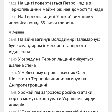
На щиті повертається Петро Федів з
11:23
Тернопільщини: майже рік невідомості та надії
На Тернопільщині “банкір” виманив у
10:31
чоловіка понад 35 тисяч гривень
4 Серпня
На війні загинув Володимир Паламарчук:
21:45
був командиром інженерно-саперного
відділення
У середу на Тернопільщині очікується
18:40
шалена спека
У Небесному строю захисник Олег
18:14
Шелетин з Тернопільщини: загинув на
Дніпропетровщині
Урожай під загрозою: російські атаки
17:48
портів можуть коштувати Україні мільярди
доларів