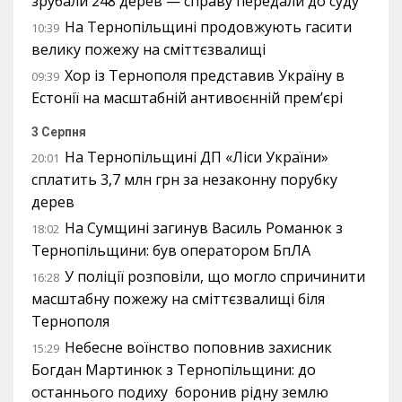
зрубали 248 дерев — справу передали до суду
На Тернопільщині продовжують гасити
10:39
велику пожежу на сміттєзвалищі
Хор із Тернополя представив Україну в
09:39
Естонії на масштабній антивоєнній прем’єрі
3 Серпня
На Тернопільщині ДП «Ліси України»
20:01
сплатить 3,7 млн грн за незаконну порубку
дерев
На Сумщині загинув Василь Романюк з
18:02
Тернопільщини: був оператором БпЛА
У поліції розповіли, що могло спричинити
16:28
масштабну пожежу на сміттєзвалищі біля
Тернополя
Небесне воїнство поповнив захисник
15:29
Богдан Мартинюк з Тернопільщини: до
останнього подиху боронив рідну землю