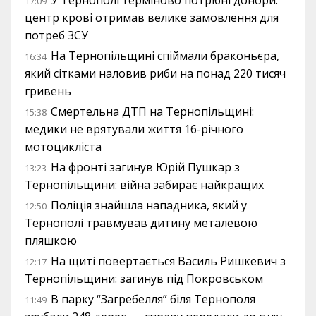
У Тернополі терміново потрібні донори:
17:09
центр крові отримав велике замовлення для
потреб ЗСУ
На Тернопільщині спіймали браконьєра,
16:34
який сітками наловив риби на понад 220 тисяч
гривень
Смертельна ДТП на Тернопільщині:
15:38
медики не врятували життя 16-річного
мотоцикліста
На фронті загинув Юрій Пушкар з
13:23
Тернопільщини: війна забирає найкращих
Поліція знайшла нападника, який у
12:50
Тернополі травмував дитину металевою
пляшкою
На щиті повертається Василь Ришкевич з
12:17
Тернопільщини: загинув під Покровськом
В парку “Загребелля” біля Тернополя
11:49