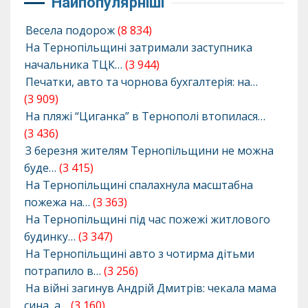
Найпопулярніші
Весела подорож
(8 834)
На Тернопільщині затримали заступника
начальника ТЦК…
(3 944)
Печатки, авто та чорнова бухгалтерія: на…
(3 909)
На пляжі “Циганка” в Тернополі втопилася…
(3 436)
З березня жителям Тернопільщини не можна
буде…
(3 415)
На Тернопільщині спалахнула масштабна
пожежа на…
(3 363)
На Тернопільщині під час пожежі житлового
будинку…
(3 347)
На Тернопільщині авто з чотирма дітьми
потрапило в…
(3 256)
На війні загинув Андрій Дмитрів: чекала мама
сина, а…
(3 160)