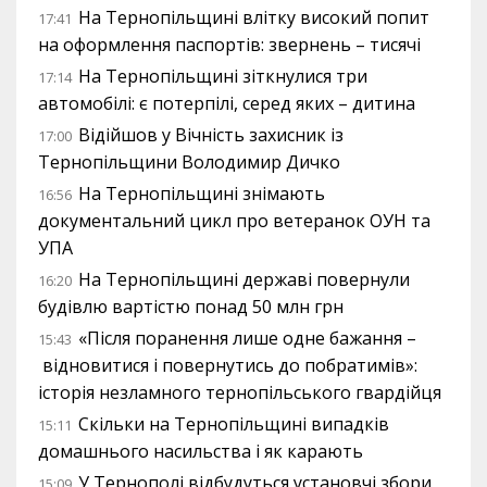
На Тернопільщині влітку високий попит
17:41
на оформлення паспортів: звернень – тисячі
На Тернопільщині зіткнулися три
17:14
автомобілі: є потерпілі, серед яких – дитина
Відійшов у Вічність захисник із
17:00
Тернопільщини Володимир Дичко
На Тернопільщині знімають
16:56
документальний цикл про ветеранок ОУН та
УПА
На Тернопільщині державі повернули
16:20
будівлю вартістю понад 50 млн грн
«Після поранення лише одне бажання –
15:43
відновитися і повернутись до побратимів»:
історія незламного тернопільського гвардійця
Скільки на Тернопільщині випадків
15:11
домашнього насильства і як карають
У Тернополі відбудуться установчі збори
15:09