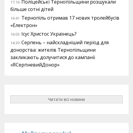
Поліцейські Тернопільщини розшукали
17:16
більше сотні дітей
Тернопіль отримав 17 нових тролейбусів
16:41
«Електрон»
Ісус Христос Українець?
16:03
Серпень – найскладніший період для
14:30
донорства: жителів Тернопільщини
закликають долучитися до кампанії
«ЯСерпневийДонор»
Читати всі новини