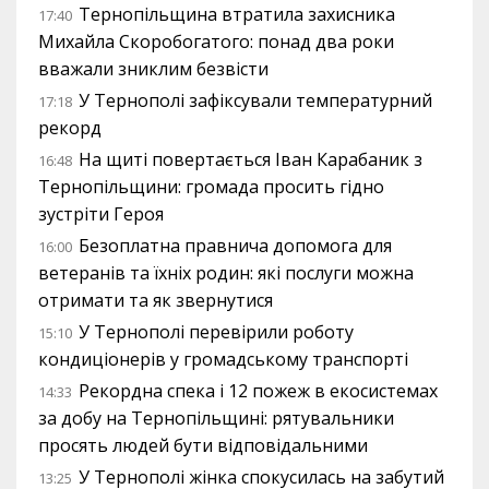
Тернопільщина втратила захисника
17:40
Михайла Скоробогатого: понад два роки
вважали зниклим безвісти
У Тернополі зафіксували температурний
17:18
рекорд
На щиті повертається Іван Карабаник з
16:48
Тернопільщини: громада просить гідно
зустріти Героя
Безоплатна правнича допомога для
16:00
ветеранів та їхніх родин: які послуги можна
отримати та як звернутися
У Тернополі перевірили роботу
15:10
кондиціонерів у громадському транспорті
Рекордна спека і 12 пожеж в екосистемах
14:33
за добу на Тернопільщині: рятувальники
просять людей бути відповідальними
У Тернополі жінка спокусилась на забутий
13:25