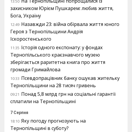
На Тернопільщині попрощалися із
13:50
захисником Юрієм Пушкарем: любив життя,
Бога, Україну
Назавжди 23: війна обірвала життя юного
12:49
Героя з Тернопільщини Андрія
Іскоростенського
Історія одного експонату: у фондах
11:35
Тернопільського краєзнавчого музею
зберігається раритетна книга про життя
громади Гримайлова
Псевдопрацівник банку ошукав жительку
10:33
Тернопільщини на 28 тисяч гривень
Понад 5,8 млрд грн на соціальні гарантії
09:21
сплатили на Тернопільщині
7 Серпня
Яку погоду прогнозують на
18:10
Тернопільщині в суботу?