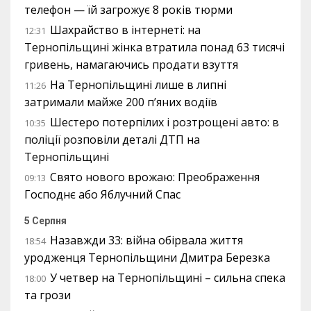
телефон — їй загрожує 8 років тюрми
Шахрайство в інтернеті: на
12:31
Тернопільщині жінка втратила понад 63 тисячі
гривень, намагаючись продати взуття
На Тернопільщині лише в липні
11:26
затримали майже 200 п’яних водіїв
Шестеро потерпілих і розтрощені авто: в
10:35
поліції розповіли деталі ДТП на
Тернопільщині
Свято нового врожаю: Преображення
09:13
Господнє або Яблучний Спас
5 Серпня
Назавжди 33: війна обірвала життя
18:54
уродженця Тернопільщини Дмитра Березка
У четвер на Тернопільщині – сильна спека
18:00
та грози