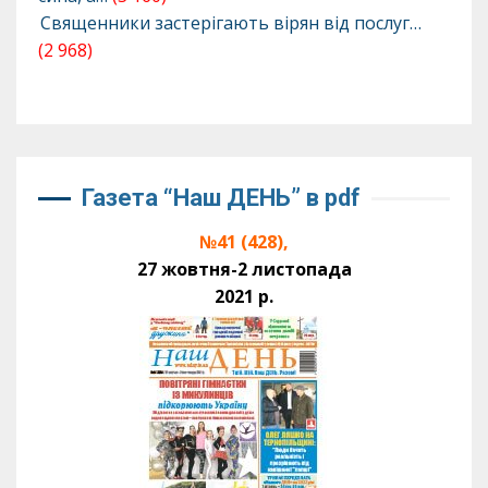
Священники застерігають вірян від послуг…
(2 968)
Газета “Наш ДЕНЬ” в pdf
№41 (428),
27 жовтня-2 листопада
2021 р.