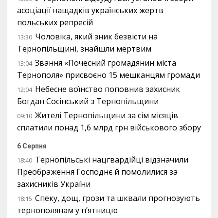
асоціації нащадків українських жертв
польських репресій
Чоловіка, який зник безвісти на
13:30
Тернопільщині, знайшли мертвим
Звання «Почесний громадянин міста
13:04
Тернополя» присвоєно 15 мешканцям громади
Небесне воїнство поповнив захисник
12:04
Богдан Сосінський з Тернопільщини
Жителі Тернопільщини за сім місяців
09:10
сплатили понад 1,6 млрд грн військового збору
6 Серпня
Тернопільські нацгвардійці відзначили
18:40
Преображення Господнє й помолилися за
захисників України
Спеку, дощ, грози та шквали прогнозують
18:15
тернополянам у п’ятницю