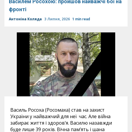
Василем Росохою: пройшов найважчі бої на
фронті
Антоніна Коляда
3 Липня, 2026
1 min read
Василь Росоха (Росомаха) став на захист
України у найважчий для неї час. Але війна
забирає життя і здоров’я. Василю назавжди
буде лише 39 років. Вічна пам’ять і шана