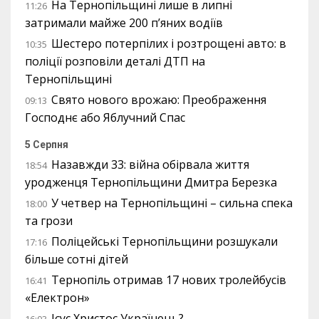
На Тернопільщині лише в липні
11:26
затримали майже 200 п’яних водіїв
Шестеро потерпілих і розтрощені авто: в
10:35
поліції розповіли деталі ДТП на
Тернопільщині
Свято нового врожаю: Преображення
09:13
Господнє або Яблучний Спас
5 Серпня
Назавжди 33: війна обірвала життя
18:54
уродженця Тернопільщини Дмитра Березка
У четвер на Тернопільщині – сильна спека
18:00
та грози
Поліцейські Тернопільщини розшукали
17:16
більше сотні дітей
Тернопіль отримав 17 нових тролейбусів
16:41
«Електрон»
Ісус Христос Українець?