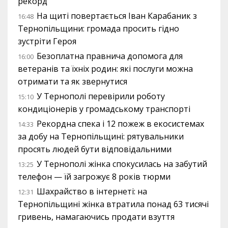
рекорд
На щиті повертається Іван Карабаник з
16:48
Тернопільщини: громада просить гідно
зустріти Героя
Безоплатна правнича допомога для
16:00
ветеранів та їхніх родин: які послуги можна
отримати та як звернутися
У Тернополі перевірили роботу
15:10
кондиціонерів у громадському транспорті
Рекордна спека і 12 пожеж в екосистемах
14:33
за добу на Тернопільщині: рятувальники
просять людей бути відповідальними
У Тернополі жінка спокусилась на забутий
13:25
телефон — їй загрожує 8 років тюрми
Шахрайство в інтернеті: на
12:31
Тернопільщині жінка втратила понад 63 тисячі
гривень, намагаючись продати взуття