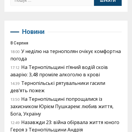
Новини
8 Серпня
У неділю на тернополян очікує комфортна
18:00
погода
На Тернопільщині п’яний водій скоїв
17:12
аварію: 3,48 проміле алкоголю в крові
Тернопільські рятувальники гасили
14:39
дев’ять пожеж
На Тернопільщині попрощалися із
13:50
захисником Юрієм Пушкарем: любив життя,
Бога, Україну
Назавжди 23: війна обірвала життя юного
12:49
Героя з Тернопільщини Андрія