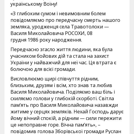
українському Воїну!
«З глибоким сумом і невимовним болем
повідомляємо про передчасну смерть нашого
земляка, уродженця села Травотолоки —
Василя Миколайовича РОСОХИ, 08
грудня 1986 року народження.
Передчасно згасло життя людини, яка була
учасником бойових дій та стала на захист
України у найважчий для неї час. Ця втрата є
болючою для всієї громади.
Висловлюємо щирі співчуття рідним,
близьким, друзям і всім, хто знав та любив
Василя Миколайовича. Поділяємо ваш біль і
схиляємо голови у глибокій скорботі. Світла
пам’ять про Василя Миколайовича назавжди
житиме у серцях земляків. Нехай Господь дарує
йому вічний спокій, а рідним — сили пережити
це непоправне горе. Вічна пам’ять», –
повідомив голова Зборівської громади Руслан