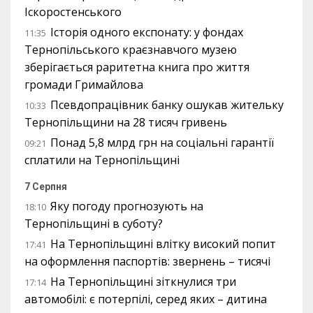
Іскоростенського
Історія одного експонату: у фондах
11:35
Тернопільського краєзнавчого музею
зберігається раритетна книга про життя
громади Гримайлова
Псевдопрацівник банку ошукав жительку
10:33
Тернопільщини на 28 тисяч гривень
Понад 5,8 млрд грн на соціальні гарантії
09:21
сплатили на Тернопільщині
7 Серпня
Яку погоду прогнозують на
18:10
Тернопільщині в суботу?
На Тернопільщині влітку високий попит
17:41
на оформлення паспортів: звернень – тисячі
На Тернопільщині зіткнулися три
17:14
автомобілі: є потерпілі, серед яких – дитина