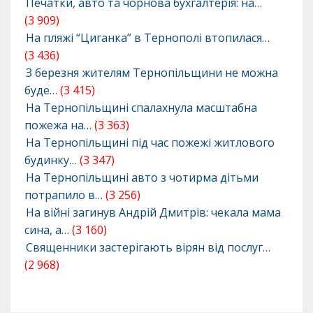
Печатки, авто та чорнова бухгалтерія: на…
(3 909)
На пляжі “Циганка” в Тернополі втопилася…
(3 436)
З березня жителям Тернопільщини не можна
буде…
(3 415)
На Тернопільщині спалахнула масштабна
пожежа на…
(3 363)
На Тернопільщині під час пожежі житлового
будинку…
(3 347)
На Тернопільщині авто з чотирма дітьми
потрапило в…
(3 256)
На війні загинув Андрій Дмитрів: чекала мама
сина, а…
(3 160)
Священники застерігають вірян від послуг…
(2 968)