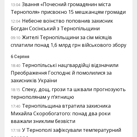
Звання «Почесний громадянин міста
13:04
Тернополя» присвоєно 15 мешканцям громади
Небесне воїнство поповнив захисник
12:04
Богдан Сосінський з Тернопільщини
Жителі Тернопільщини за сім місяців
09:10
сплатили понад 1,6 млрд грн військового збору
6 Серпня
Тернопільські нацгвардійці відзначили
18:40
Преображення Господнє й помолилися за
захисників України
Спеку, дощ, грози та шквали прогнозують
18:15
тернополянам у п’ятницю
Тернопільщина втратила захисника
17:40
Михайла Скоробогатого: понад два роки
вважали зниклим безвісти
У Тернополі зафіксували температурний
17:18