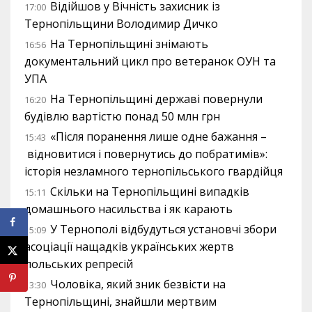
Відійшов у Вічність захисник із
17:00
Тернопільщини Володимир Дичко
На Тернопільщині знімають
16:56
документальний цикл про ветеранок ОУН та
УПА
На Тернопільщині державі повернули
16:20
будівлю вартістю понад 50 млн грн
«Після поранення лише одне бажання –
15:43
відновитися і повернутись до побратимів»:
історія незламного тернопільського гвардійця
Скільки на Тернопільщині випадків
15:11
домашнього насильства і як карають
У Тернополі відбудуться установчі збори
15:09
асоціації нащадків українських жертв
польських репресій
Чоловіка, який зник безвісти на
13:30
Тернопільщині, знайшли мертвим