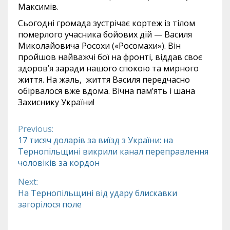
Максимів.
Сьогодні громада зустрічає кортеж із тілом
померлого учасника бойових дій — Василя
Миколайовича Росохи («Росомахи»). Він
пройшов найважчі бої на фронті, віддав своє
здоров’я заради нашого спокою та мирного
життя. На жаль, життя Василя передчасно
обірвалося вже вдома. Вічна пам’ять і шана
Захиснику України!
Previous:
Continue
17 тисяч доларів за виїзд з України: на
Тернопільщині викрили канал переправлення
Reading
чоловіків за кордон
Next:
На Тернопільщині від удару блискавки
загорілося поле