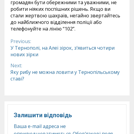
громадян бути обережними та уважними, не
робити ніяких поспішних рішень. Якщо ви
стали жертвою шахраїв, негайно звертайтесь
до найближчого відділення поліції або
телефонуйте на лінію “102”.
Previous:
Continue
У Тернополі, на Алеї зірок, з’явиться чотири
нових зірки
Reading
Next:
Яку рибу не можна ловити у Тернопільському
ставі?
Залишити відповідь
Ваша e-mail адреса не
оприлюднюватиметься.
Обов’язкові поля