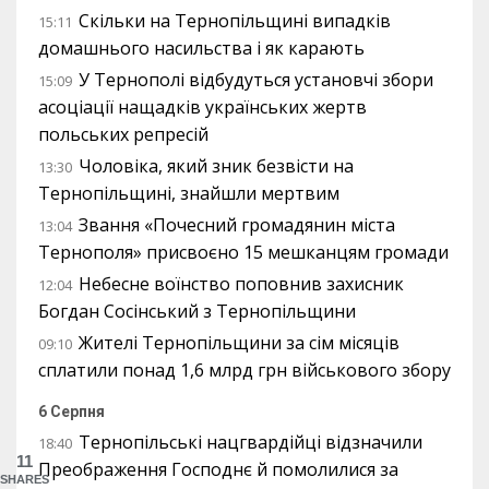
Скільки на Тернопільщині випадків
15:11
домашнього насильства і як карають
У Тернополі відбудуться установчі збори
15:09
асоціації нащадків українських жертв
польських репресій
Чоловіка, який зник безвісти на
13:30
Тернопільщині, знайшли мертвим
Звання «Почесний громадянин міста
13:04
Тернополя» присвоєно 15 мешканцям громади
Небесне воїнство поповнив захисник
12:04
Богдан Сосінський з Тернопільщини
Жителі Тернопільщини за сім місяців
09:10
сплатили понад 1,6 млрд грн військового збору
6 Серпня
Тернопільські нацгвардійці відзначили
18:40
11
Преображення Господнє й помолилися за
SHARES