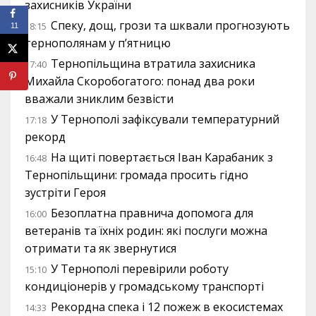
захисників України
Спеку, дощ, грози та шквали прогнозують
18:15
11
тернополянам у п’ятницю
Тернопільщина втратила захисника
17:40
Михайла Скоробогатого: понад два роки
вважали зниклим безвісти
У Тернополі зафіксували температурний
17:18
рекорд
На щиті повертається Іван Карабаник з
16:48
Тернопільщини: громада просить гідно
зустріти Героя
Безоплатна правнича допомога для
16:00
ветеранів та їхніх родин: які послуги можна
отримати та як звернутися
У Тернополі перевірили роботу
15:10
кондиціонерів у громадському транспорті
Рекордна спека і 12 пожеж в екосистемах
14:33