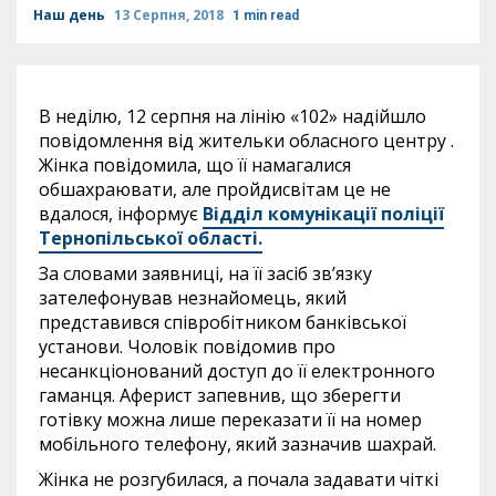
Наш день
13 Серпня, 2018
1 min read
В неділю, 12 серпня на лінію «102» надійшло
повідомлення від жительки обласного центру .
Жінка повідомила, що її намагалися
обшахраювати, але пройдисвітам це не
вдалося, інформує
Відділ комунікації поліції
Тернопільської області.
За словами заявниці, на її засіб зв’язку
зателефонував незнайомець, який
представився співробітником банківської
установи. Чоловік повідомив про
несанкціонований доступ до її електронного
гаманця. Аферист запевнив, що зберегти
готівку можна лише переказати її на номер
мобільного телефону, який зазначив шахрай.
Жінка не розгубилася, а почала задавати чіткі