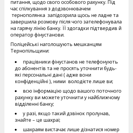
питання, щодо свого особового рахунку. Під
час спілкування з додзвонювачем
тернополянка запідозрила щось не ладне та
завершила розмову після чого зателефонувала
на гарячу лінію банку. ЇЇ здогадки підтвердив й
оператор фінустанови.
Поліцейські наголошують мешканцям
Тернопільщини:
працівники фінустанов не телефонують
до абонентів та не просять уточнити будь-
які персональні дані ( адже вони
конфіденційні ), ними володієте лише ви;
всю інформацію щодо вашого поточного
рахунку ви можете уточнити у найближчому
відділенні банку;
у разі, якщо такий дзвінок пролунав,
знайте – це шахраї;
шахраям вистачає лише дізнатися номер