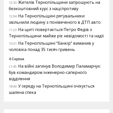
Жителів Тернопільщини запрошують на
12:30
безкоштовний курс з нацспротиву
На Тернопільщині рятувальники
12:04
звільнили людину з понівеченого в ДТП авто
На щиті повертається Петро Федів з
11:23
Тернопільщини: майже рік невідомості та надії
На Тернопільщині “банкір” виманив у
10:31
чоловіка понад 35 тисяч гривень
4 Серпня
На війні загинув Володимир Паламарчук:
21:45
був командиром інженерно-саперного
відділення
У середу на Тернопільщині очікується
18:40
шалена спека