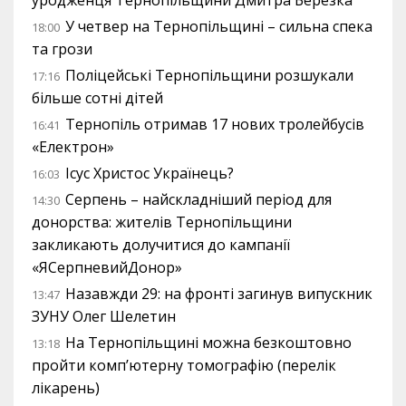
уродженця Тернопільщини Дмитра Березка
У четвер на Тернопільщині – сильна спека
18:00
та грози
Поліцейські Тернопільщини розшукали
17:16
більше сотні дітей
Тернопіль отримав 17 нових тролейбусів
16:41
«Електрон»
Ісус Христос Українець?
16:03
Серпень – найскладніший період для
14:30
донорства: жителів Тернопільщини
закликають долучитися до кампанії
«ЯСерпневийДонор»
Назавжди 29: на фронті загинув випускник
13:47
ЗУНУ Олег Шелетин
На Тернопільщині можна безкоштовно
13:18
пройти комп’ютерну томографію (перелік
лікарень)