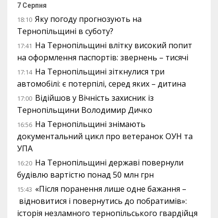
7 Серпня
Яку погоду прогнозують на
18:10
Тернопільщині в суботу?
На Тернопільщині влітку високий попит
17:41
на оформлення паспортів: звернень – тисячі
На Тернопільщині зіткнулися три
17:14
автомобілі: є потерпілі, серед яких – дитина
Відійшов у Вічність захисник із
17:00
Тернопільщини Володимир Дичко
На Тернопільщині знімають
16:56
документальний цикл про ветеранок ОУН та
УПА
На Тернопільщині державі повернули
16:20
будівлю вартістю понад 50 млн грн
«Після поранення лише одне бажання –
15:43
відновитися і повернутись до побратимів»:
історія незламного тернопільського гвардійця