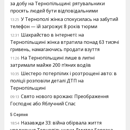
за добу на Тернопільщині: рятувальники
просять людей бути відповідальними
У Тернополі жінка спокусилась на забутий
13:25
телефон — їй загрожує 8 років тюрми
Шахрайство в інтернеті: на
12:31
Тернопільщині жінка втратила понад 63 тисячі
гривень, намагаючись продати взуття
На Тернопільщині лише в липні
11:26
затримали майже 200 п’яних водіїв
Шестеро потерпілих і розтрощені авто: в
10:35
поліції розповіли деталі ДТП на
Тернопільщині
Свято нового врожаю: Преображення
09:13
Господнє або Яблучний Спас
5 Серпня
Назавжди 33: війна обірвала життя
18:54