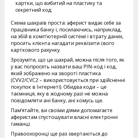
картки, що вибитий на пластику та
секретний код;
Схема шахраїв проста: аферист видає себе за
працівника банку і, посилаючись, наприклад,
на збій в комп’ютерній системі і втрату даних,
просить клієнта нагадати реквізити свого
карткового рахунку.
Зрозуміти, що це шахрай, можна після того, як
у вас попросять назвати ваш PIN-код і код,
який зображено на звороті пластика
(CVV2/CVC2 – використовується при здійсненні
покупок в Інтернеті). Обидва коди – це
таємниця, яку в жодному разі не можна
повідомляти ані банку, ані комусь ще.
Пам’ятайте, ви своїми діями допомагаєте
аферистам спустошувати власні електронні
гаманці.
Правоохоронці ще раз звертаються до