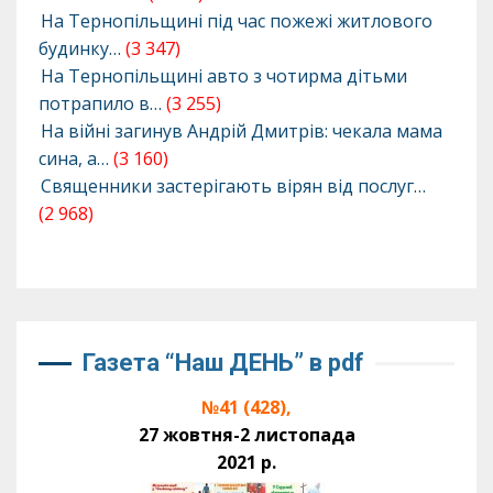
На Тернопільщині під час пожежі житлового
будинку…
(3 347)
На Тернопільщині авто з чотирма дітьми
потрапило в…
(3 255)
На війні загинув Андрій Дмитрів: чекала мама
сина, а…
(3 160)
Священники застерігають вірян від послуг…
(2 968)
Газета “Наш ДЕНЬ” в pdf
№41 (428),
27 жовтня-2 листопада
2021 р.