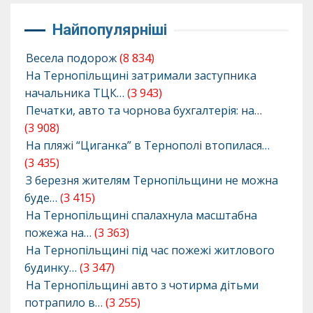
Найпопулярніші
Весела подорож
(8 834)
На Тернопільщині затримали заступника
начальника ТЦК…
(3 943)
Печатки, авто та чорнова бухгалтерія: на…
(3 908)
На пляжі “Циганка” в Тернополі втопилася…
(3 435)
З березня жителям Тернопільщини не можна
буде…
(3 415)
На Тернопільщині спалахнула масштабна
пожежа на…
(3 363)
На Тернопільщині під час пожежі житлового
будинку…
(3 347)
На Тернопільщині авто з чотирма дітьми
потрапило в…
(3 255)