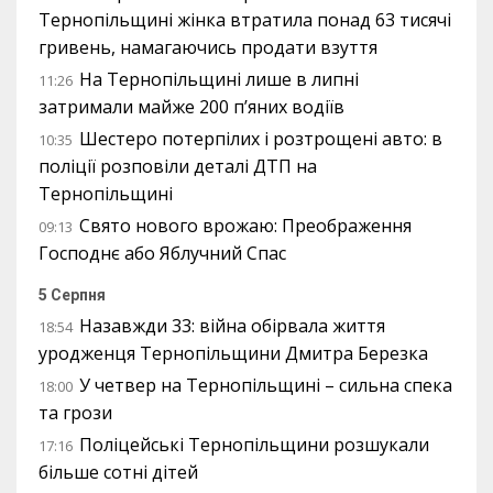
Тернопільщині жінка втратила понад 63 тисячі
гривень, намагаючись продати взуття
На Тернопільщині лише в липні
11:26
затримали майже 200 п’яних водіїв
Шестеро потерпілих і розтрощені авто: в
10:35
поліції розповіли деталі ДТП на
Тернопільщині
Свято нового врожаю: Преображення
09:13
Господнє або Яблучний Спас
5 Серпня
Назавжди 33: війна обірвала життя
18:54
уродженця Тернопільщини Дмитра Березка
У четвер на Тернопільщині – сильна спека
18:00
та грози
Поліцейські Тернопільщини розшукали
17:16
більше сотні дітей