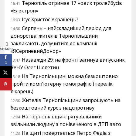
Тернопіль отримав 17 нових тролейбусів
16:41
«Електрон»
Ісус Христос Українець?
16:03
Серпень – найскладніший період для
14:30
донорства: жителів Тернопільщини
закликають долучитися до кампанії
1
SHARES
«ЯСерпневийДонор»
Назавжди 29: на фронті загинув випускник
13:47
1
ЗУНУ Олег Шелетин
На Тернопільщині можна безкоштовно
13:18
пройти комп’ютерну томографію (перелік
лікарень)
Жителів Тернопільщини запрошують на
12:30
безкоштовний курс з нацспротиву
На Тернопільщині рятувальники
12:04
звільнили людину з понівеченого в ДТП авто
На щиті повертається Петро Федів з
11:23