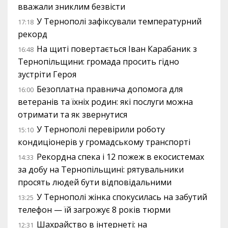
вважали зниклим безвісти
У Тернополі зафіксували температурний
17:18
рекорд
На щиті повертається Іван Карабаник з
16:48
Тернопільщини: громада просить гідно
зустріти Героя
Безоплатна правнича допомога для
16:00
ветеранів та їхніх родин: які послуги можна
отримати та як звернутися
У Тернополі перевірили роботу
15:10
кондиціонерів у громадському транспорті
Рекордна спека і 12 пожеж в екосистемах
14:33
за добу на Тернопільщині: рятувальники
просять людей бути відповідальними
У Тернополі жінка спокусилась на забутий
13:25
телефон — їй загрожує 8 років тюрми
Шахрайство в інтернеті: на
12:31