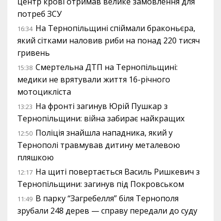
центр крові отримав велике замовлення для
потреб ЗСУ
На Тернопільщині спіймали браконьєра,
16:34
який сітками наловив риби на понад 220 тисяч
гривень
Смертельна ДТП на Тернопільщині:
15:38
медики не врятували життя 16-річного
мотоцикліста
На фронті загинув Юрій Пушкар з
13:23
Тернопільщини: війна забирає найкращих
Поліція знайшла нападника, який у
12:50
Тернополі травмував дитину металевою
пляшкою
На щиті повертається Василь Ришкевич з
12:17
Тернопільщини: загинув під Покровськом
В парку “Загребелля” біля Тернополя
11:49
зрубали 248 дерев — справу передали до суду