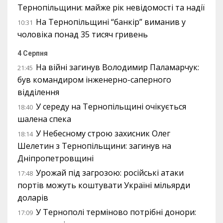
Тернопільщини: майже рік невідомості та надії
На Тернопільщині “банкір” виманив у
10:31
чоловіка понад 35 тисяч гривень
4 Серпня
На війні загинув Володимир Паламарчук:
21:45
був командиром інженерно-саперного
відділення
У середу на Тернопільщині очікується
18:40
шалена спека
У Небесному строю захисник Олег
18:14
Шелетин з Тернопільщини: загинув на
Дніпропетровщині
Урожай під загрозою: російські атаки
17:48
портів можуть коштувати Україні мільярди
доларів
У Тернополі терміново потрібні донори:
17:09