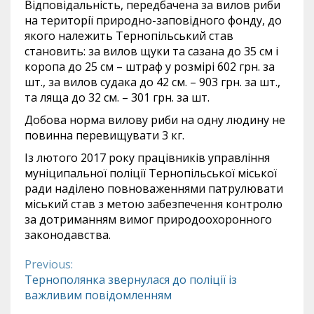
Відповідальність, передбачена за вилов риби
на території природно-заповідного фонду, до
якого належить Тернопільський став
становить: за вилов щуки та сазана до 35 см і
коропа до 25 см – штраф у розмірі 602 грн. за
шт., за вилов судака до 42 см. – 903 грн. за шт.,
та ляща до 32 см. – 301 грн. за шт.
Добова норма вилову риби на одну людину не
повинна перевищувати 3 кг.
Із лютого 2017 року працівників управління
муніципальної поліції Тернопільської міської
ради наділено повноваженнями патрулювати
міський став з метою забезпечення контролю
за дотриманням вимог природоохоронного
законодавства.
Previous:
Continue
Тернополянка звернулася до поліції із
важливим повідомленням
Reading