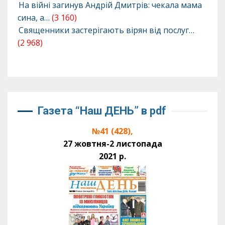
На війні загинув Андрій Дмитрів: чекала мама
сина, а…
(3 160)
Священники застерігають вірян від послуг…
(2 968)
Газета “Наш ДЕНЬ” в pdf
№41 (428),
27 жовтня-2 листопада
2021 р.