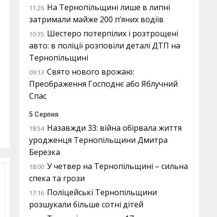
На Тернопільщині лише в липні
11:26
затримали майже 200 п’яних водіїв
Шестеро потерпілих і розтрощені
10:35
авто: в поліції розповіли деталі ДТП на
Тернопільщині
Свято нового врожаю:
09:13
Преображення Господнє або Яблучний
Спас
5 Серпня
Назавжди 33: війна обірвала життя
18:54
уродженця Тернопільщини Дмитра
Березка
У четвер на Тернопільщині – сильна
18:00
спека та грози
Поліцейські Тернопільщини
17:16
розшукали більше сотні дітей