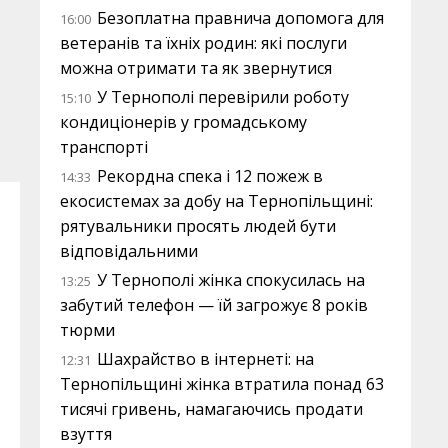
Безоплатна правнича допомога для
16:00
ветеранів та їхніх родин: які послуги
можна отримати та як звернутися
У Тернополі перевірили роботу
15:10
кондиціонерів у громадському
транспорті
Рекордна спека і 12 пожеж в
14:33
екосистемах за добу на Тернопільщині:
рятувальники просять людей бути
відповідальними
У Тернополі жінка спокусилась на
13:25
забутий телефон — їй загрожує 8 років
тюрми
Шахрайство в інтернеті: на
12:31
Тернопільщині жінка втратила понад 63
тисячі гривень, намагаючись продати
взуття