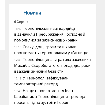
Новини
6 Серпня
Тернопільські нацгвардійці
18:40
відзначили Преображення Господнє й
помолилися за захисників України
Спеку, дощ, грози та шквали
18:15
прогнозують тернополянам у п’ятницю
Тернопільщина втратила захисника
17:40
Михайла Скоробогатого: понад два роки
вважали зниклим безвісти
У Тернополі зафіксували
17:18
температурний рекорд
На щиті повертається Іван
16:48
Карабаник з Тернопільщини: громада
просить гідно зустріти Героя