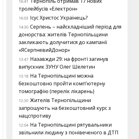
Тернопіль отримав 17 нових
16:41
тролейбусів «Електрон»
Ісус Христос Українець?
16:03
Серпень – найскладніший період для
14:30
донорства: жителів Тернопільщини
закликають долучитися до кампанії
«ЯСерпневийДонор»
Назавжди 29: на фронті загинув
13:47
випускник ЗУНУ Олег Шелетин
На Тернопільщині можна
13:18
безкоштовно пройти комп’ютерну
томографію (перелік лікарень)
Жителів Тернопільщини
12:30
запрошують на безкоштовний курс з
нацспротиву
На Тернопільщині рятувальники
12:04
звільнили людину з понівеченого в ДТП