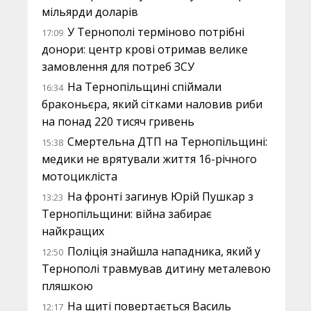
мільярди доларів
У Тернополі терміново потрібні
17:09
донори: центр крові отримав велике
замовлення для потреб ЗСУ
На Тернопільщині спіймали
16:34
браконьєра, який сітками наловив риби
на понад 220 тисяч гривень
Смертельна ДТП на Тернопільщині:
15:38
медики не врятували життя 16-річного
мотоцикліста
На фронті загинув Юрій Пушкар з
13:23
Тернопільщини: війна забирає
найкращих
Поліція знайшла нападника, який у
12:50
Тернополі травмував дитину металевою
пляшкою
На щиті повертається Василь
12:17