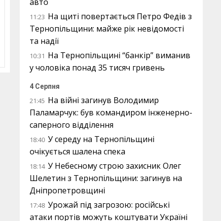
авто
На щиті повертається Петро Федів з
11:23
Тернопільщини: майже рік невідомості
та надії
На Тернопільщині “банкір” виманив
10:31
у чоловіка понад 35 тисяч гривень
4 Серпня
На війні загинув Володимир
21:45
Паламарчук: був командиром інженерно-
саперного відділення
У середу на Тернопільщині
18:40
очікується шалена спека
У Небесному строю захисник Олег
18:14
Шелетин з Тернопільщини: загинув на
Дніпропетровщині
Урожай під загрозою: російські
17:48
атаки портів можуть коштувати Україні