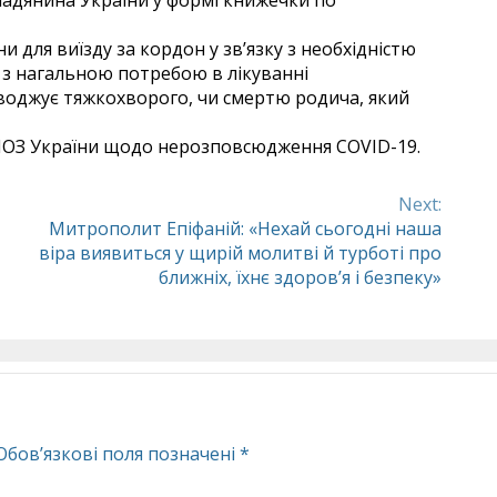
адянина України у формі книжечки по
 для виїзду за кордон у зв’язку з необхідністю
 з нагальною потребою в лікуванні
роводжує тяжкохворого, чи смертю родича, який
МОЗ України щодо нерозповсюдження COVID-19.
Next:
Митрополит Епіфаній: «Нехай сьогодні наша
віра виявиться у щирій молитві й турботі про
ближніх, їхнє здоров’я і безпеку»
Обов’язкові поля позначені
*