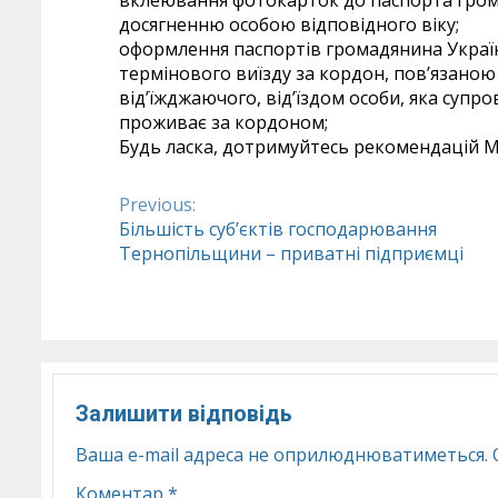
вклеювання фотокарток до паспорта гром
досягненню особою відповідного віку;
оформлення паспортів громадянина України
термінового виїзду за кордон, пов’язаною
від’їжджаючого, від’їздом особи, яка суп
проживає за кордоном;
Будь ласка, дотримуйтесь рекомендацій 
Previous:
Continue
Більшість суб’єктів господарювання
Тернопільщини – приватні підприємці
Reading
Залишити відповідь
Ваша e-mail адреса не оприлюднюватиметься.
Коментар
*