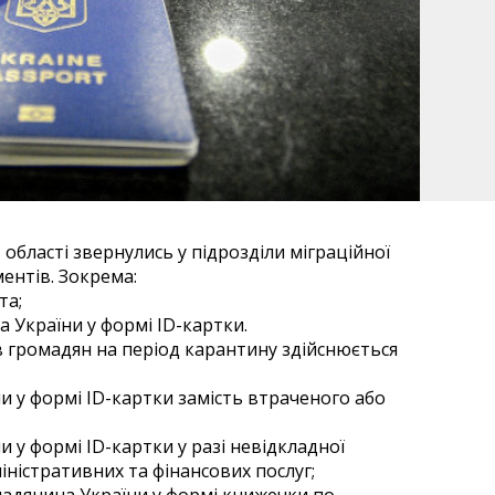
 області звернулись у підрозділи міграційної
ентів. Зокрема:
та;
 України у формі ID-картки.
 громадян на період карантину здійснюється
 у формі ID-картки замість втраченого або
у формі ID-картки у разі невідкладної
іністративних та фінансових послуг;