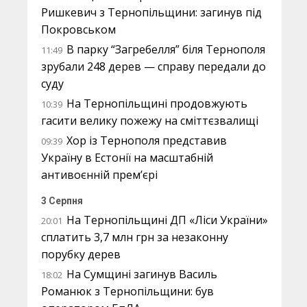
Ришкевич з Тернопільщини: загинув під
Покровськом
В парку “Загребелля” біля Тернополя
11:49
зрубали 248 дерев — справу передали до
суду
На Тернопільщині продовжують
10:39
гасити велику пожежу на сміттєзвалищі
Хор із Тернополя представив
09:39
Україну в Естонії на масштабній
антивоєнній прем’єрі
3 Серпня
На Тернопільщині ДП «Ліси України»
20:01
сплатить 3,7 млн грн за незаконну
порубку дерев
На Сумщині загинув Василь
18:02
Романюк з Тернопільщини: був