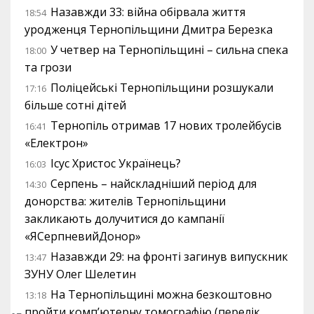
Назавжди 33: війна обірвала життя
18:54
уродженця Тернопільщини Дмитра Березка
У четвер на Тернопільщині – сильна спека
18:00
та грози
Поліцейські Тернопільщини розшукали
17:16
більше сотні дітей
Тернопіль отримав 17 нових тролейбусів
16:41
«Електрон»
Ісус Христос Українець?
16:03
Серпень – найскладніший період для
14:30
донорства: жителів Тернопільщини
закликають долучитися до кампанії
«ЯСерпневийДонор»
Назавжди 29: на фронті загинув випускник
13:47
ЗУНУ Олег Шелетин
На Тернопільщині можна безкоштовно
13:18
пройти комп’ютерну томографію (перелік