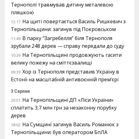
Тернополі травмував дитину металевою
пляшкою
На щиті повертається Василь Ришкевич з
12:17
Тернопільщини: загинув під Покровськом
В парку “Загребелля” біля Тернополя
11:49
зрубали 248 дерев — справу передали до суду
На Тернопільщині продовжують гасити
10:39
велику пожежу на сміттєзвалищі
Хор із Тернополя представив Україну в
09:39
Естонії на масштабній антивоєнній прем’єрі
3 Серпня
На Тернопільщині ДП «Ліси України»
20:01
сплатить 3,7 млн грн за незаконну порубку
дерев
На Сумщині загинув Василь Романюк з
18:02
Тернопільщини: був оператором БпЛА