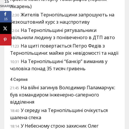
15
лікарень)
SHARES
Жителів Тернопільщини запрошують на
12:30
15
безкоштовний курс з нацспротиву
На Тернопільщині рятувальники
12:04
звільнили людину з понівеченого в ДТП авто
На щиті повертається Петро Федів з
11:23
Тернопільщини: майже рік невідомості та надії
На Тернопільщині “банкір” виманив у
10:31
чоловіка понад 35 тисяч гривень
4 Серпня
На війні загинув Володимир Паламарчук:
21:45
був командиром інженерно-саперного
відділення
У середу на Тернопільщині очікується
18:40
шалена спека
У Небесному строю захисник Олег
18:14