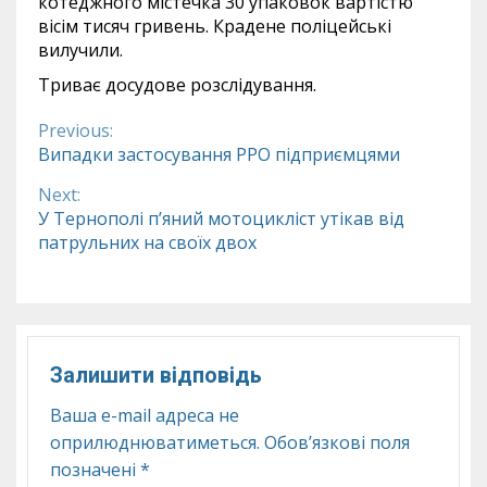
котеджного містечка 30 упаковок вартістю
вісім тисяч гривень. Крадене поліцейські
вилучили.
Триває досудове розслідування.
Previous:
Continue
Випадки застосування РРО підприємцями
Reading
Next:
У Тернополі п’яний мотоцикліст утікав від
патрульних на своїх двох
Залишити відповідь
Ваша e-mail адреса не
оприлюднюватиметься.
Обов’язкові поля
позначені
*