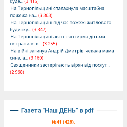
буде…
(3 415)
На Тернопільщині спалахнула масштабна
пожежа на…
(3 363)
На Тернопільщині під час пожежі житлового
будинку…
(3 347)
На Тернопільщині авто з чотирма дітьми
потрапило в…
(3 255)
На війні загинув Андрій Дмитрів: чекала мама
сина, а…
(3 160)
Священники застерігають вірян від послуг…
(2 968)
Газета “Наш ДЕНЬ” в pdf
№41 (428),