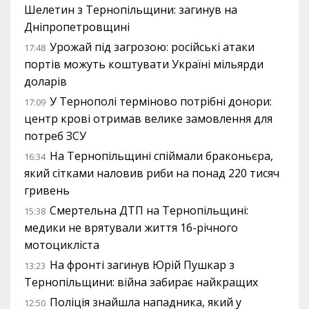
Шелетин з Тернопільщини: загинув на
Дніпропетровщині
Урожай під загрозою: російські атаки
17:48
портів можуть коштувати Україні мільярди
доларів
У Тернополі терміново потрібні донори:
17:09
центр крові отримав велике замовлення для
потреб ЗСУ
На Тернопільщині спіймали браконьєра,
16:34
який сітками наловив риби на понад 220 тисяч
гривень
Смертельна ДТП на Тернопільщині:
15:38
медики не врятували життя 16-річного
мотоцикліста
На фронті загинув Юрій Пушкар з
13:23
Тернопільщини: війна забирає найкращих
Поліція знайшла нападника, який у
12:50