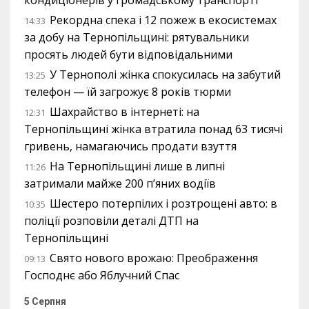
кондиціонерів у громадському транспорті
Рекордна спека і 12 пожеж в екосистемах
14:33
за добу на Тернопільщині: рятувальники
просять людей бути відповідальними
У Тернополі жінка спокусилась на забутий
13:25
телефон — їй загрожує 8 років тюрми
Шахрайство в інтернеті: на
12:31
Тернопільщині жінка втратила понад 63 тисячі
гривень, намагаючись продати взуття
На Тернопільщині лише в липні
11:26
затримали майже 200 п’яних водіїв
Шестеро потерпілих і розтрощені авто: в
10:35
поліції розповіли деталі ДТП на
Тернопільщині
Свято нового врожаю: Преображення
09:13
Господнє або Яблучний Спас
5 Серпня