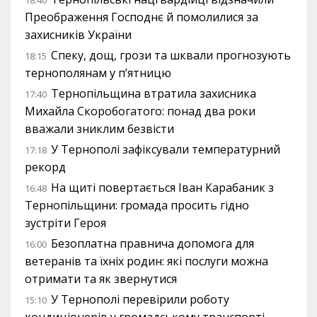
18:40
Преображення Господнє й помолилися за
захисників України
Спеку, дощ, грози та шквали прогнозують
18:15
тернополянам у п’ятницю
Тернопільщина втратила захисника
17:40
Михайла Скоробогатого: понад два роки
вважали зниклим безвісти
У Тернополі зафіксували температурний
17:18
рекорд
На щиті повертається Іван Карабаник з
16:48
Тернопільщини: громада просить гідно
зустріти Героя
Безоплатна правнича допомога для
16:00
ветеранів та їхніх родин: які послуги можна
отримати та як звернутися
У Тернополі перевірили роботу
15:10