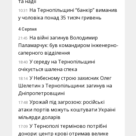
та надії
На Тернопільщині “банкір” виманив
10:31
у чоловіка понад 35 тисяч гривень
4 Серпня
На війні загинув Володимир
21:45
Паламарчук: був командиром інженерно-
саперного відділення
У середу на Тернопільщині
18:40
очікується шалена спека
У Небесному строю захисник Олег
18:14
Шелетин з Тернопільщини: загинув на
Дніпропетровщині
Урожай під загрозою: російські
17:48
атаки портів можуть коштувати Україні
мільярди доларів
У Тернополі терміново потрібні
17:09
донори: центр крові отримав велике