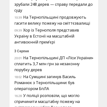
зрубали 248 дерев — справу передали до
суду
На Тернопільщині продовжують
10:39
гасити велику пожежу на сміттєзвалищі
Хор із Тернополя представив
09:39
Україну в Естонії на масштабній
антивоєнній прем’єрі
3 Серпня
На Тернопільщині ДП «Ліси України»
20:01
сплатить 3,7 млн грн за незаконну
порубку дерев
На Сумщині загинув Василь
18:02
Романюк з Тернопільщини: був
оператором БпЛА
У поліції розповіли, що могло
16:28
спричинити масштабну пожежу на