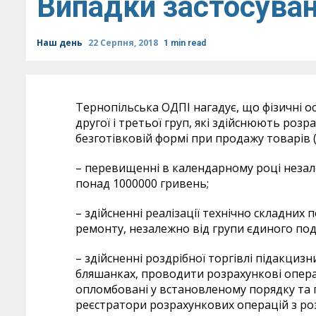
Випадки застосува
Наш день
22 Серпня, 2018
1 min read
Тернопільська ОДПІ нагадує, що фізичні о
другої і третьої груп, які здійснюють розра
безготівковій формі при продажу товарів (
– перевищенні в календарному році незале
понад 1000000 гривень;
– здійсненні реалізації технічно складних
ремонту, незалежно від групи єдиного пода
– здійсненні роздрібної торгівлі підакцизн
бляшанках, проводити розрахункові операц
опломбовані у встановленому порядку та 
реєстратори розрахункових операцій з р