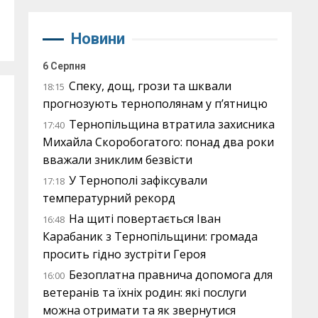
Новини
6 Серпня
Спеку, дощ, грози та шквали
18:15
прогнозують тернополянам у п’ятницю
Тернопільщина втратила захисника
17:40
Михайла Скоробогатого: понад два роки
вважали зниклим безвісти
У Тернополі зафіксували
17:18
температурний рекорд
На щиті повертається Іван
16:48
Карабаник з Тернопільщини: громада
просить гідно зустріти Героя
Безоплатна правнича допомога для
16:00
ветеранів та їхніх родин: які послуги
можна отримати та як звернутися