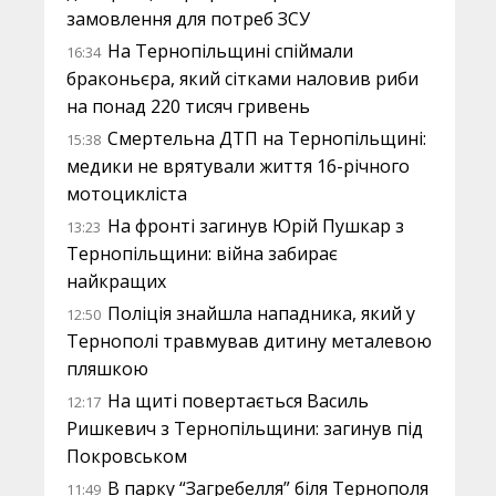
замовлення для потреб ЗСУ
На Тернопільщині спіймали
16:34
браконьєра, який сітками наловив риби
на понад 220 тисяч гривень
Смертельна ДТП на Тернопільщині:
15:38
медики не врятували життя 16-річного
мотоцикліста
На фронті загинув Юрій Пушкар з
13:23
Тернопільщини: війна забирає
найкращих
Поліція знайшла нападника, який у
12:50
Тернополі травмував дитину металевою
пляшкою
На щиті повертається Василь
12:17
Ришкевич з Тернопільщини: загинув під
Покровськом
В парку “Загребелля” біля Тернополя
11:49