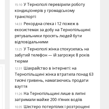
У Тернополі перевірили роботу
15:10
кондиціонерів у громадському
транспорті
Рекордна спека і 12 пожеж в
14:33
екосистемах за добу на Тернопільщині:
рятувальники просять людей бути
відповідальними
У Тернополі жінка спокусилась на
13:25
забутий телефон — їй загрожує 8 років
тюрми
Шахрайство в інтернеті: на
12:31
Тернопільщині жінка втратила понад 63
тисячі гривень, намагаючись продати
взуття
На Тернопільщині лише в липні
11:26
затримали майже 200 п’яних водіїв
Шестеро потерпілих і розтрощені
10:35