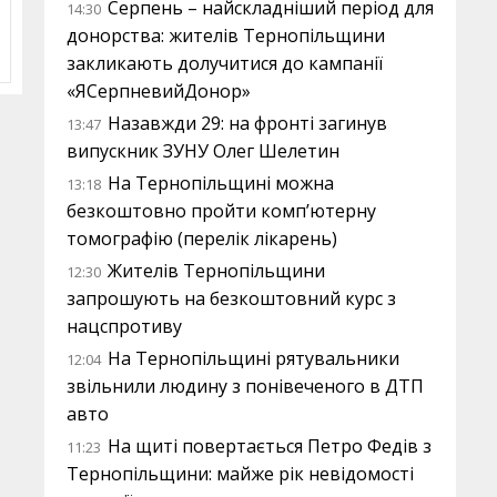
Серпень – найскладніший період для
14:30
донорства: жителів Тернопільщини
закликають долучитися до кампанії
«ЯСерпневийДонор»
Назавжди 29: на фронті загинув
13:47
випускник ЗУНУ Олег Шелетин
На Тернопільщині можна
13:18
безкоштовно пройти комп’ютерну
томографію (перелік лікарень)
Жителів Тернопільщини
12:30
запрошують на безкоштовний курс з
нацспротиву
На Тернопільщині рятувальники
12:04
звільнили людину з понівеченого в ДТП
авто
На щиті повертається Петро Федів з
11:23
Тернопільщини: майже рік невідомості