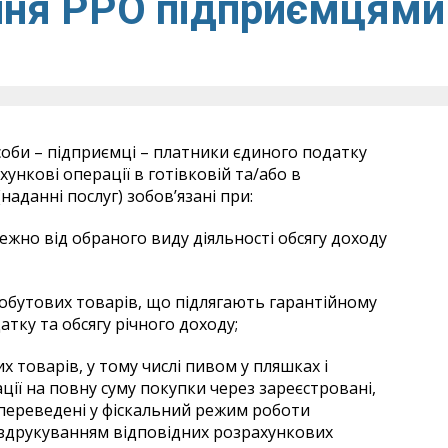
ння РРО підприємцями
соби – підприємці – платники єдиного податку
хункові операції в готівковій та/або в
наданні послуг) зобов’язані при:
жно від обраного виду діяльності обсягу доходу
 побутових товарів, що підлягають гарантійному
тку та обсягу річного доходу;
их товарів, у тому числі пивом у пляшках і
ії на повну суму покупки через зареєстровані,
переведені у фіскальний режим роботи
оздрукуванням відповідних розрахункових