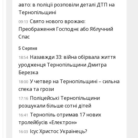
авто: в поліції розповіли деталі ДТП на
Тернопільщині
Свято нового врожаю:
09:13
Преображення Господнє або Яблучний
Спас
5 Серпня
Назавжди 33: війна обірвала життя
18:54
уродженця Тернопільщини Дмитра
Березка
У четвер на Тернопільщині – сильна
18:00
спека та грози
Поліцейські Тернопільщини
17:16
розшукали більше сотні дітей
Тернопіль отримав 17 нових
16:41
тролейбусів «Електрон»
Ісус Христос Українець?
16:03