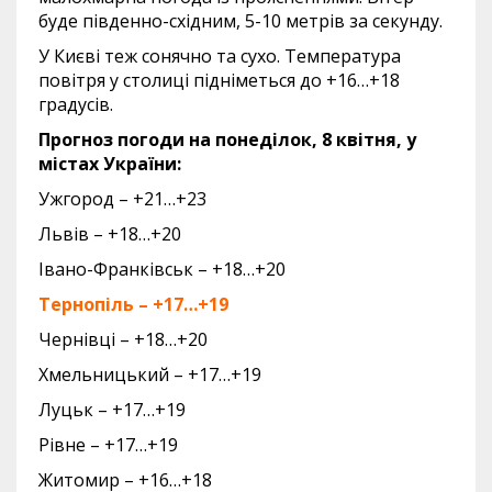
буде південно-східним, 5-10 метрів за секунду.
У Києві теж сонячно та сухо. Температура
повітря у столиці підніметься до +16…+18
градусів.
Прогноз погоди на понеділок, 8 квітня, у
містах України:
Ужгород – +21…+23
Львів – +18…+20
Івано-Франківськ – +18…+20
Тернопіль – +17…+19
Чернівці – +18…+20
Хмельницький – +17…+19
Луцьк – +17…+19
Рівне – +17…+19
Житомир – +16…+18