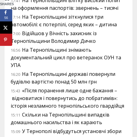
На Тернопільщині влітку високий попит
17:41
SHARES
на оформлення паспортів: звернень – тисячі
На Тернопільщині зіткнулися три
17:14
56
автомобілі: є потерпілі, серед яких – дитина
Відійшов у Вічність захисник із
17:00
Тернопільщини Володимир Дичко
На Тернопільщині знімають
16:56
документальний цикл про ветеранок ОУН та
УПА
На Тернопільщині державі повернули
16:20
будівлю вартістю понад 50 млн грн
«Після поранення лише одне бажання –
15:43
відновитися і повернутись до побратимів»:
історія незламного тернопільського гвардійця
Скільки на Тернопільщині випадків
15:11
домашнього насильства і як карають
У Тернополі відбудуться установчі збори
15:09