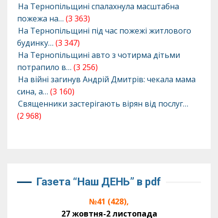
На Тернопільщині спалахнула масштабна
пожежа на…
(3 363)
На Тернопільщині під час пожежі житлового
будинку…
(3 347)
На Тернопільщині авто з чотирма дітьми
потрапило в…
(3 256)
На війні загинув Андрій Дмитрів: чекала мама
сина, а…
(3 160)
Священники застерігають вірян від послуг…
(2 968)
Газета “Наш ДЕНЬ” в pdf
№41 (428),
27 жовтня-2 листопада