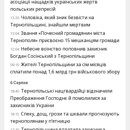
асоціації нащадків українських жертв
польських репресій
Чоловіка, який зник безвісти на
13:30
Тернопільщині, знайшли мертвим
Звання «Почесний громадянин міста
13:04
Тернополя» присвоєно 15 мешканцям громади
Небесне воїнство поповнив захисник
12:04
Богдан Сосінський з Тернопільщини
Жителі Тернопільщини за сім місяців
09:10
сплатили понад 1,6 млрд грн військового збору
6 Серпня
Тернопільські нацгвардійці відзначили
18:40
Преображення Господнє й помолилися за
захисників України
Спеку, дощ, грози та шквали прогнозують
18:15
тернополянам у п’ятницю
Тернопільщина втратила захисника
17:40