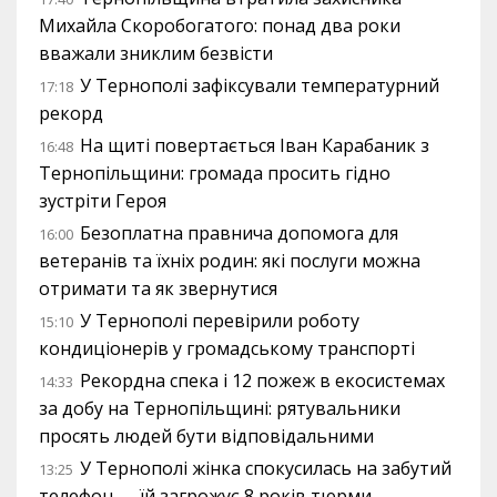
Михайла Скоробогатого: понад два роки
вважали зниклим безвісти
У Тернополі зафіксували температурний
17:18
рекорд
На щиті повертається Іван Карабаник з
16:48
Тернопільщини: громада просить гідно
зустріти Героя
Безоплатна правнича допомога для
16:00
ветеранів та їхніх родин: які послуги можна
отримати та як звернутися
У Тернополі перевірили роботу
15:10
кондиціонерів у громадському транспорті
Рекордна спека і 12 пожеж в екосистемах
14:33
за добу на Тернопільщині: рятувальники
просять людей бути відповідальними
У Тернополі жінка спокусилась на забутий
13:25
телефон — їй загрожує 8 років тюрми