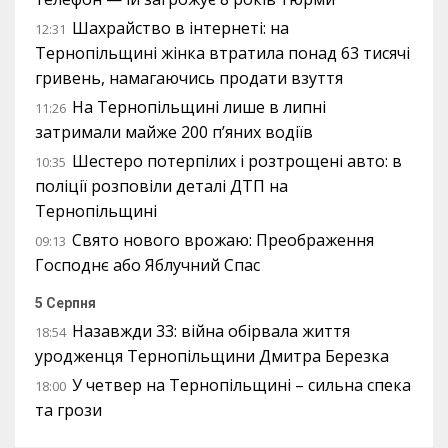
Шахрайство в інтернеті: на
12:31
Тернопільщині жінка втратила понад 63 тисячі
гривень, намагаючись продати взуття
На Тернопільщині лише в липні
11:26
затримали майже 200 п’яних водіїв
Шестеро потерпілих і розтрощені авто: в
10:35
поліції розповіли деталі ДТП на
Тернопільщині
Свято нового врожаю: Преображення
09:13
Господнє або Яблучний Спас
5 Серпня
Назавжди 33: війна обірвала життя
18:54
уродженця Тернопільщини Дмитра Березка
У четвер на Тернопільщині – сильна спека
18:00
та грози