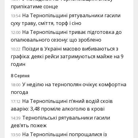
припікатиме сонце
На Тернопільщині рятувальники гасили
13:54
суху траву, сміття, торф і сіно
На Тернопільщині триває підготовка до
12:00
опалювального сезону: що зроблено
Поїзди в Україні масово вибиваються з
10:22
графіка: деякі рейси затримуються майже на 9
годин
8 Серпня
У неділю на тернополян очікує комфортна
18:00
погода
На Тернопільщині п’яний водій скоїв
17:12
аварію: 3,48 проміле алкоголю в крові
Тернопільські рятувальники гасили
14:39
дев’ять пожеж
На Тернопільщині попрощалися із
13:50