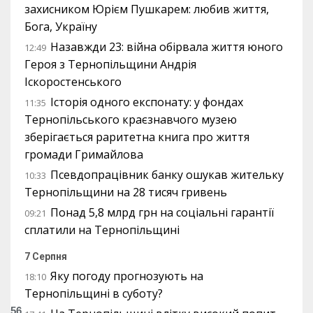
захисником Юрієм Пушкарем: любив життя,
Бога, Україну
Назавжди 23: війна обірвала життя юного
12:49
Героя з Тернопільщини Андрія
Іскоростенського
Історія одного експонату: у фондах
11:35
Тернопільського краєзнавчого музею
зберігається раритетна книга про життя
громади Гримайлова
Псевдопрацівник банку ошукав жительку
10:33
Тернопільщини на 28 тисяч гривень
Понад 5,8 млрд грн на соціальні гарантії
09:21
сплатили на Тернопільщині
7 Серпня
Яку погоду прогнозують на
18:10
Тернопільщині в суботу?
56