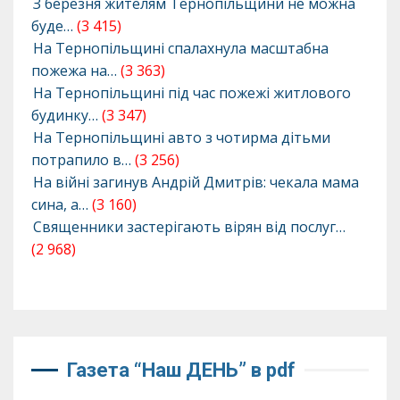
З березня жителям Тернопільщини не можна
буде…
(3 415)
На Тернопільщині спалахнула масштабна
пожежа на…
(3 363)
На Тернопільщині під час пожежі житлового
будинку…
(3 347)
На Тернопільщині авто з чотирма дітьми
потрапило в…
(3 256)
На війні загинув Андрій Дмитрів: чекала мама
сина, а…
(3 160)
Священники застерігають вірян від послуг…
(2 968)
Газета “Наш ДЕНЬ” в pdf