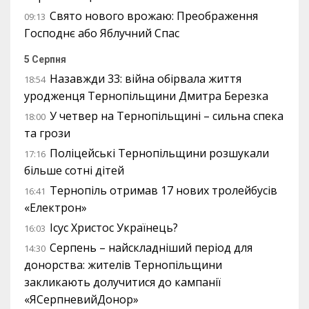
Свято нового врожаю: Преображення
09:13
Господнє або Яблучний Спас
5 Серпня
Назавжди 33: війна обірвала життя
18:54
уродженця Тернопільщини Дмитра Березка
У четвер на Тернопільщині – сильна спека
18:00
та грози
Поліцейські Тернопільщини розшукали
17:16
більше сотні дітей
Тернопіль отримав 17 нових тролейбусів
16:41
«Електрон»
Ісус Христос Українець?
16:03
Серпень – найскладніший період для
14:30
донорства: жителів Тернопільщини
закликають долучитися до кампанії
«ЯСерпневийДонор»