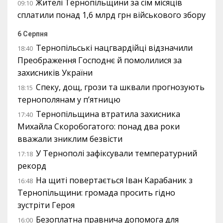
Жителі Тернопільщини за сім місяців
09:10
сплатили понад 1,6 млрд грн військового збору
6 Серпня
Тернопільські нацгвардійці відзначили
18:40
Преображення Господнє й помолилися за
захисників України
Спеку, дощ, грози та шквали прогнозують
18:15
тернополянам у п’ятницю
Тернопільщина втратила захисника
17:40
Михайла Скоробогатого: понад два роки
вважали зниклим безвісти
У Тернополі зафіксували температурний
17:18
рекорд
На щиті повертається Іван Карабаник з
16:48
Тернопільщини: громада просить гідно
зустріти Героя
Безоплатна правнича допомога для
16:00