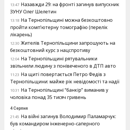
Назавжди 29: на фронті загинув випускник
13:47
ЗУНУ Олег Шелетин
На Тернопільщині можна безкоштовно
13:18
пройти комп’ютерну томографію (перелік
лікарень)
Жителів Тернопільщини запрошують на
12:30
безкоштовний курс з нацспротиву
На Тернопільщині рятувальники
12:04
звільнили людину з понівеченого в ДТП авто
На щиті повертається Петро Федів з
11:23
Тернопільщини: майже рік невідомості та надії
На Тернопільщині “банкір” виманив у
10:31
чоловіка понад 35 тисяч гривень
4 Серпня
На війні загинув Володимир Паламарчук:
21:45
був командиром інженерно-саперного