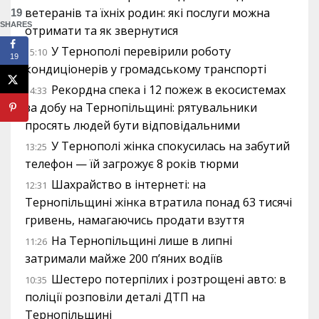
ветеранів та їхніх родин: які послуги можна
19
SHARES
отримати та як звернутися
У Тернополі перевірили роботу
15:10
19
кондиціонерів у громадському транспорті
Рекордна спека і 12 пожеж в екосистемах
14:33
за добу на Тернопільщині: рятувальники
просять людей бути відповідальними
У Тернополі жінка спокусилась на забутий
13:25
телефон — їй загрожує 8 років тюрми
Шахрайство в інтернеті: на
12:31
Тернопільщині жінка втратила понад 63 тисячі
гривень, намагаючись продати взуття
На Тернопільщині лише в липні
11:26
затримали майже 200 п’яних водіїв
Шестеро потерпілих і розтрощені авто: в
10:35
поліції розповіли деталі ДТП на
Тернопільщині