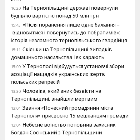
На Тернопільщині державі повернули
16:20
будівлю вартістю понад 50 млн грн
«Після поранення лише одне бажання –
15:43
відновитися і повернутись до побратимів»:
історія незламного тернопільського гвардійця
Скільки на Тернопільщині випадків
15:11
домашнього насильства і як карають
У Тернополі відбудуться установчі збори
15:09
асоціації нащадків українських жертв
польських репресій
Чоловіка, який зник безвісти на
13:30
Тернопільщині, знайшли мертвим
Звання «Почесний громадянин міста
13:04
Тернополя» присвоєно 15 мешканцям громади
Небесне воїнство поповнив захисник
12:04
Богдан Сосінський з Тернопільщини