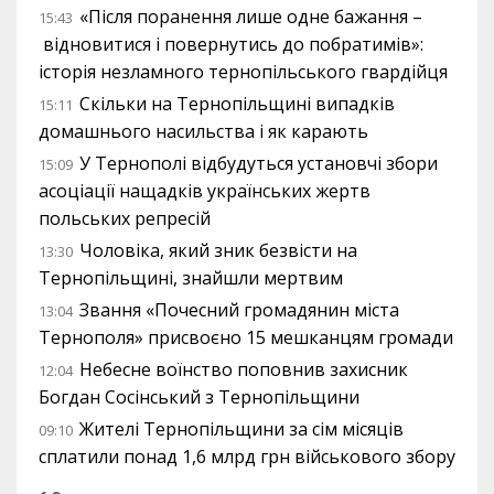
«Після поранення лише одне бажання –
15:43
відновитися і повернутись до побратимів»:
історія незламного тернопільського гвардійця
Скільки на Тернопільщині випадків
15:11
домашнього насильства і як карають
У Тернополі відбудуться установчі збори
15:09
асоціації нащадків українських жертв
польських репресій
Чоловіка, який зник безвісти на
13:30
Тернопільщині, знайшли мертвим
Звання «Почесний громадянин міста
13:04
Тернополя» присвоєно 15 мешканцям громади
Небесне воїнство поповнив захисник
12:04
Богдан Сосінський з Тернопільщини
Жителі Тернопільщини за сім місяців
09:10
сплатили понад 1,6 млрд грн військового збору