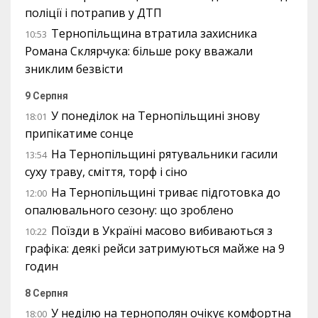
поліції і потрапив у ДТП
Тернопільщина втратила захисника
10:53
Романа Склярчука: більше року вважали
зниклим безвісти
9 Серпня
У понеділок на Тернопільщині знову
18:01
припікатиме сонце
На Тернопільщині рятувальники гасили
13:54
суху траву, сміття, торф і сіно
На Тернопільщині триває підготовка до
12:00
опалювального сезону: що зроблено
Поїзди в Україні масово вибиваються з
10:22
графіка: деякі рейси затримуються майже на 9
годин
8 Серпня
У неділю на тернополян очікує комфортна
18:00