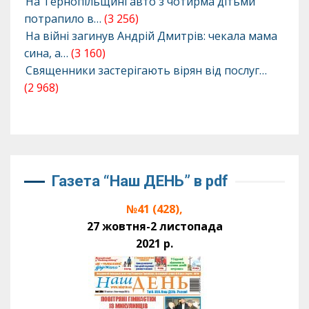
На Тернопільщині авто з чотирма дітьми
потрапило в…
(3 256)
На війні загинув Андрій Дмитрів: чекала мама
сина, а…
(3 160)
Священники застерігають вірян від послуг…
(2 968)
Газета “Наш ДЕНЬ” в pdf
№41 (428),
27 жовтня-2 листопада
2021 р.