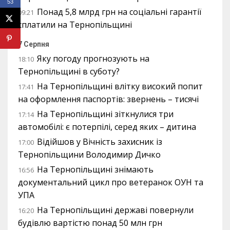
53
Понад 5,8 млрд грн на соціальні гарантії
09:21
сплатили на Тернопільщині
7 Серпня
Яку погоду прогнозують на
18:10
Тернопільщині в суботу?
На Тернопільщині влітку високий попит
17:41
на оформлення паспортів: звернень – тисячі
На Тернопільщині зіткнулися три
17:14
автомобілі: є потерпілі, серед яких – дитина
Відійшов у Вічність захисник із
17:00
Тернопільщини Володимир Дичко
На Тернопільщині знімають
16:56
документальний цикл про ветеранок ОУН та
УПА
На Тернопільщині державі повернули
16:20
будівлю вартістю понад 50 млн грн