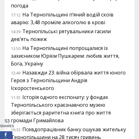
погода
На Тернопільщині п’яний водій скоїв
17:12
аварію: 3,48 проміле алкоголю в крові
Тернопільські рятувальники гасили
14:39
дев’ять пожеж
На Тернопільщині попрощалися із
13:50
захисником Юрієм Пушкарем: любив життя,
Бога, Україну
Назавжди 23: війна обірвала життя юного
12:49
Героя з Тернопільщини Андрія
Іскоростенського
Історія одного експонату: у фондах
11:35
Тернопільського краєзнавчого музею
зберігається раритетна книга про життя
громади Гримайлова
53
SHARES
Псевдопрацівник банку ошукав жительку
10:33
Тернопільщини на 28 тисяч гривень