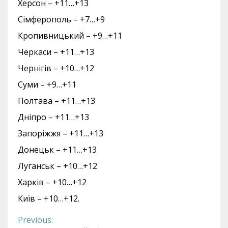
Херсон – +11…+13
Сімферополь – +7…+9
Кропивницький – +9…+11
Черкаси – +11…+13
Чернігів – +10…+12
Суми – +9…+11
Полтава – +11…+13
Дніпро – +11…+13
Запоріжжя – +11…+13
Донецьк – +11…+13
Луганськ – +10…+12
Харків – +10…+12
Київ – +10…+12.
Previous:
Continue