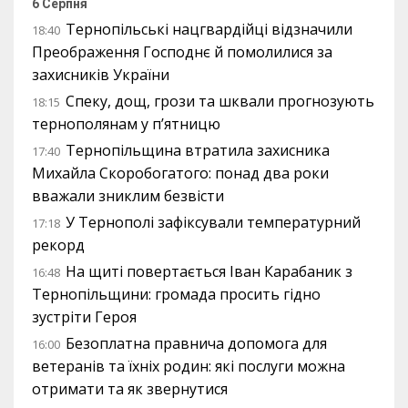
6 Серпня
Тернопільські нацгвардійці відзначили
18:40
Преображення Господнє й помолилися за
захисників України
Спеку, дощ, грози та шквали прогнозують
18:15
тернополянам у п’ятницю
Тернопільщина втратила захисника
17:40
Михайла Скоробогатого: понад два роки
вважали зниклим безвісти
У Тернополі зафіксували температурний
17:18
рекорд
На щиті повертається Іван Карабаник з
16:48
Тернопільщини: громада просить гідно
зустріти Героя
Безоплатна правнича допомога для
16:00
ветеранів та їхніх родин: які послуги можна
отримати та як звернутися