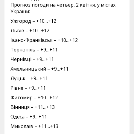
Прогноз погоди на четвер, 2 квітня, у містах
України:
Ужгород – +10…+12
Львів – +10…+12
Івано-Франківськ – +10…+12
Тернопіль – +9…+11
Чернівці – +9…+11
Хмельницький – +9…+11
Луцьк – +9…+11
Рівне – +9…+11
Житомир – +10…+12
Вінниця – +11…+13
Одеса – +9…+11
Миколаїв – +11…+13