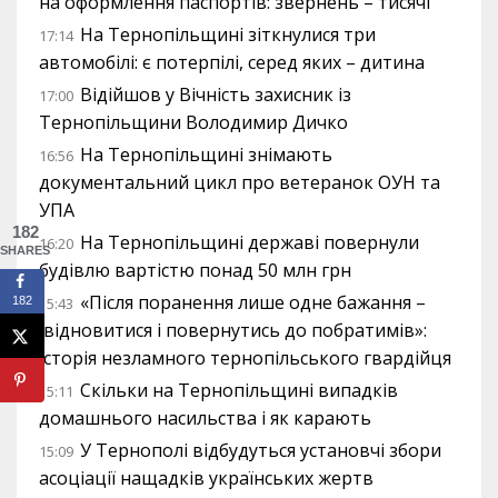
на оформлення паспортів: звернень – тисячі
На Тернопільщині зіткнулися три
17:14
автомобілі: є потерпілі, серед яких – дитина
Відійшов у Вічність захисник із
17:00
Тернопільщини Володимир Дичко
На Тернопільщині знімають
16:56
документальний цикл про ветеранок ОУН та
УПА
182
На Тернопільщині державі повернули
16:20
SHARES
будівлю вартістю понад 50 млн грн
«Після поранення лише одне бажання –
182
15:43
відновитися і повернутись до побратимів»:
історія незламного тернопільського гвардійця
Скільки на Тернопільщині випадків
15:11
домашнього насильства і як карають
У Тернополі відбудуться установчі збори
15:09
асоціації нащадків українських жертв