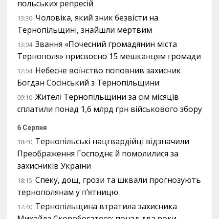
польських репресій
Чоловіка, який зник безвісти на
13:30
Тернопільщині, знайшли мертвим
Звання «Почесний громадянин міста
13:04
Тернополя» присвоєно 15 мешканцям громади
Небесне воїнство поповнив захисник
12:04
Богдан Сосінський з Тернопільщини
Жителі Тернопільщини за сім місяців
09:10
сплатили понад 1,6 млрд грн військового збору
6 Серпня
Тернопільські нацгвардійці відзначили
18:40
Преображення Господнє й помолилися за
захисників України
Спеку, дощ, грози та шквали прогнозують
18:15
тернополянам у п’ятницю
Тернопільщина втратила захисника
17:40
Михайла Скоробогатого: понад два роки