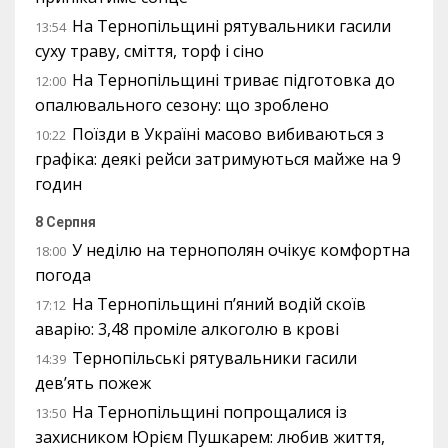
На Тернопільщині рятувальники гасили
13:54
суху траву, сміття, торф і сіно
На Тернопільщині триває підготовка до
12:00
опалювального сезону: що зроблено
Поїзди в Україні масово вибиваються з
10:22
графіка: деякі рейси затримуються майже на 9
годин
8 Серпня
У неділю на тернополян очікує комфортна
18:00
погода
На Тернопільщині п’яний водій скоїв
17:12
аварію: 3,48 проміле алкоголю в крові
Тернопільські рятувальники гасили
14:39
дев’ять пожеж
На Тернопільщині попрощалися із
13:50
захисником Юрієм Пушкарем: любив життя,