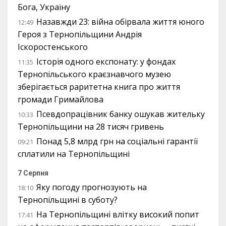
Бога, Україну
Назавжди 23: війна обірвала життя юного
12:49
Героя з Тернопільщини Андрія
Іскоростенського
Історія одного експонату: у фондах
11:35
Тернопільського краєзнавчого музею
зберігається раритетна книга про життя
громади Гримайлова
Псевдопрацівник банку ошукав жительку
10:33
Тернопільщини на 28 тисяч гривень
Понад 5,8 млрд грн на соціальні гарантії
09:21
сплатили на Тернопільщині
7 Серпня
Яку погоду прогнозують на
18:10
Тернопільщині в суботу?
На Тернопільщині влітку високий попит
17:41