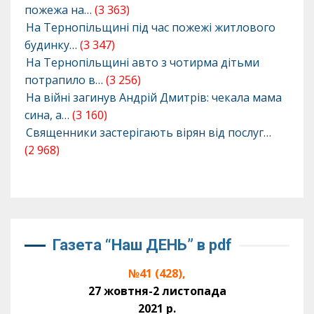
пожежа на…
(3 363)
На Тернопільщині під час пожежі житлового
будинку…
(3 347)
На Тернопільщині авто з чотирма дітьми
потрапило в…
(3 256)
На війні загинув Андрій Дмитрів: чекала мама
сина, а…
(3 160)
Священники застерігають вірян від послуг…
(2 968)
Газета “Наш ДЕНЬ” в pdf
№41 (428),
27 жовтня-2 листопада
2021 р.