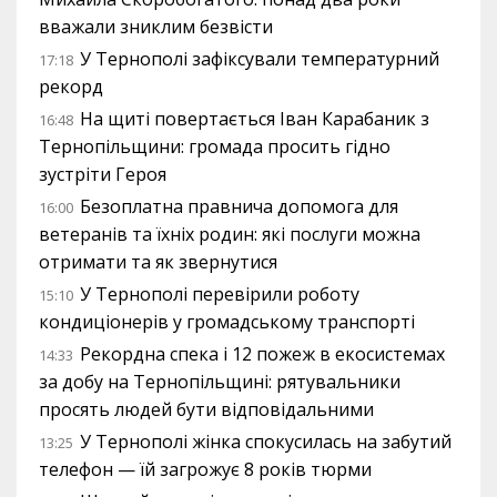
вважали зниклим безвісти
У Тернополі зафіксували температурний
17:18
рекорд
На щиті повертається Іван Карабаник з
16:48
Тернопільщини: громада просить гідно
зустріти Героя
Безоплатна правнича допомога для
16:00
ветеранів та їхніх родин: які послуги можна
отримати та як звернутися
У Тернополі перевірили роботу
15:10
кондиціонерів у громадському транспорті
Рекордна спека і 12 пожеж в екосистемах
14:33
за добу на Тернопільщині: рятувальники
просять людей бути відповідальними
У Тернополі жінка спокусилась на забутий
13:25
телефон — їй загрожує 8 років тюрми