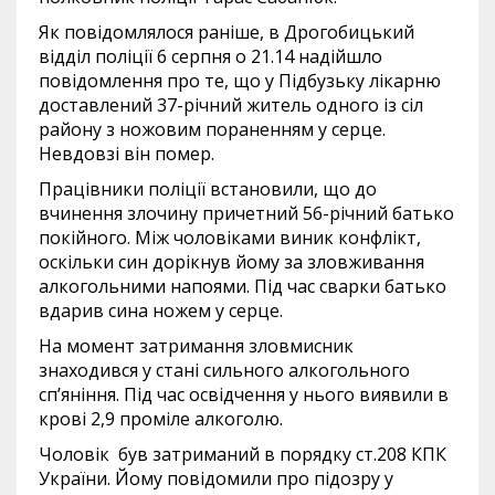
Як повідомлялося раніше, в Дрогобицький
відділ поліції 6 серпня о 21.14 надійшло
повідомлення про те, що у Підбузьку лікарню
доставлений 37-річний житель одного із сіл
району з ножовим пораненням у серце.
Невдовзі він помер.
Працівники поліції встановили, що до
вчинення злочину причетний 56-річний батько
покійного. Між чоловіками виник конфлікт,
оскільки син дорікнув йому за зловживання
алкогольними напоями. Під час сварки батько
вдарив сина ножем у серце.
На момент затримання зловмисник
знаходився у стані сильного алкогольного
сп’яніння. Під час освідчення у нього виявили в
крові 2,9 проміле алкоголю.
Чоловік був затриманий в порядку ст.208 КПК
України. Йому повідомили про підозру у