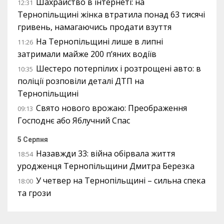
Шахрайство в інтернеті: на
12:31
Тернопільщині жінка втратила понад 63 тисячі
гривень, намагаючись продати взуття
На Тернопільщині лише в липні
11:26
затримали майже 200 п’яних водіїв
Шестеро потерпілих і розтрощені авто: в
10:35
поліції розповіли деталі ДТП на
Тернопільщині
Свято нового врожаю: Преображення
09:13
Господнє або Яблучний Спас
5 Серпня
Назавжди 33: війна обірвала життя
18:54
уродженця Тернопільщини Дмитра Березка
У четвер на Тернопільщині – сильна спека
18:00
та грози