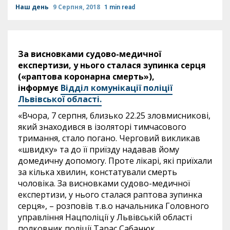
Наш день
9 Серпня, 2018
1 min read
За висновками судово-медичної
експертизи, у нього сталася зупинка серця
(«раптова коронарна смерть»),
інформує
Відділ комунікації поліції
Львівської області.
«Вчора, 7 серпня, близько 22.25 зловмисникові,
який знаходився в ізоляторі тимчасового
тримання, стало погано. Черговий викликав
«швидку» та до її приїзду надавав йому
домедичну допомогу. Проте лікарі, які приїхали
за кілька хвилин, констатували смерть
чоловіка. За висновками судово-медичної
експертизи, у нього сталася раптова зупинка
серця», – розповів т.в.о начальника Головного
управління Нацполіції у Львівській області
полковник поліції Тарас Сабанюк.