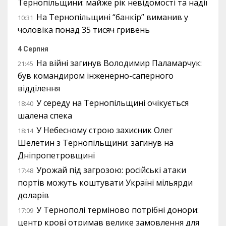
Тернопільщини: майже рік невідомості та надії
На Тернопільщині “банкір” виманив у
10:31
чоловіка понад 35 тисяч гривень
4 Серпня
На війні загинув Володимир Паламарчук:
21:45
був командиром інженерно-саперного
відділення
У середу на Тернопільщині очікується
18:40
шалена спека
У Небесному строю захисник Олег
18:14
Шелетин з Тернопільщини: загинув на
Дніпропетровщині
Урожай під загрозою: російські атаки
17:48
портів можуть коштувати Україні мільярди
доларів
У Тернополі терміново потрібні донори:
17:09
центр крові отримав велике замовлення для