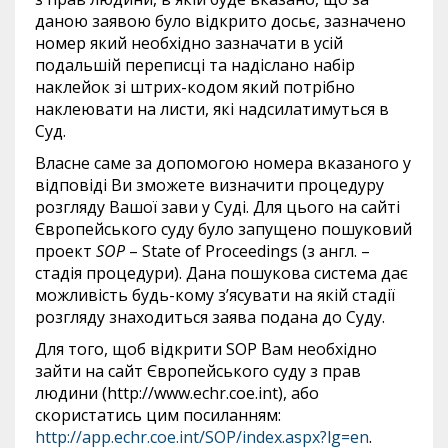
даною заявою було відкрито досьє, зазначено
номер який необхідно зазначати в усій
подальшій переписці та надіслано набір
наклейок зі штрих-кодом який потрібно
наклеювати на листи, які надсилатимуться в
Суд.
Власне саме за допомогою номера вказаного у
відповіді Ви зможете визначити процедуру
розгляду Вашої зави у Суді. Для цього на сайті
Європейського суду було запущено пошуковий
проект
SOP
– State of Proceedings (з англ. –
стадія процедури). Дана пошукова система дає
можливість будь-кому з’ясувати на якій стадії
розгляду знаходиться заява подана до Суду.
Для того, щоб відкрити SOP Вам необхідно
зайти на сайт Європейського суду з прав
людини (http://www.echr.coe.int), або
скористатись цим посиланням:
http://app.echr.coe.int/SOP/index.aspx?lg=en
.