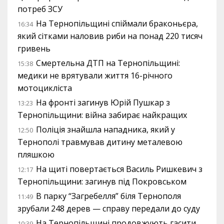
потреб ЗСУ
На Тернопільщині спіймали браконьєра,
16:34
який сітками наловив риби на понад 220 тисяч
гривень
Смертельна ДТП на Тернопільщині:
15:38
медики не врятували життя 16-річного
мотоцикліста
На фронті загинув Юрій Пушкар з
13:23
Тернопільщини: війна забирає найкращих
Поліція знайшла нападника, який у
12:50
Тернополі травмував дитину металевою
пляшкою
На щиті повертається Василь Ришкевич з
12:17
Тернопільщини: загинув під Покровськом
В парку “Загребелля” біля Тернополя
11:49
зрубали 248 дерев — справу передали до суду
На Тернопільщині продовжують гасити
10:39