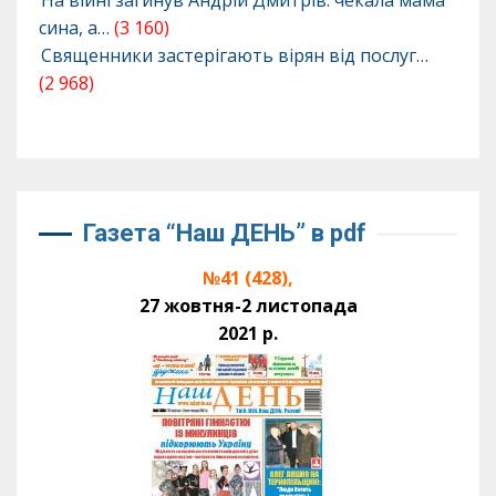
На війні загинув Андрій Дмитрів: чекала мама
сина, а…
(3 160)
Священники застерігають вірян від послуг…
(2 968)
Газета “Наш ДЕНЬ” в pdf
№41 (428),
27 жовтня-2 листопада
2021 р.