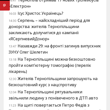
Тернопіль отримав 17 нових тролейбусів
16:41
«Електрон»
Ісус Христос Українець?
16:03
Серпень – найскладніший період для
14:30
донорства: жителів Тернопільщини
закликають долучитися до кампанії
«ЯСерпневийДонор»
Назавжди 29: на фронті загинув випускник
13:47
ЗУНУ Олег Шелетин
На Тернопільщині можна безкоштовно
13:18
пройти комп’ютерну томографію (перелік
лікарень)
Жителів Тернопільщини запрошують на
12:30
безкоштовний курс з нацспротиву
На Тернопільщині рятувальники
12:04
звільнили людину з понівеченого в ДТП авто
На щиті повертається Петро Федів з
11:23