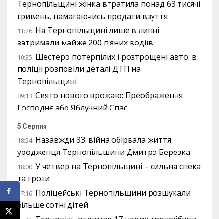
Тернопільщині жінка втратила понад 63 тисячі
гривень, намагаючись продати взуття
На Тернопільщині лише в липні
11:26
затримали майже 200 п’яних водіїв
Шестеро потерпілих і розтрощені авто: в
10:35
поліції розповіли деталі ДТП на
Тернопільщині
Свято нового врожаю: Преображення
09:13
Господнє або Яблучний Спас
5 Серпня
Назавжди 33: війна обірвала життя
18:54
уродженця Тернопільщини Дмитра Березка
У четвер на Тернопільщині – сильна спека
18:00
та грози
Поліцейські Тернопільщини розшукали
17:16
більше сотні дітей