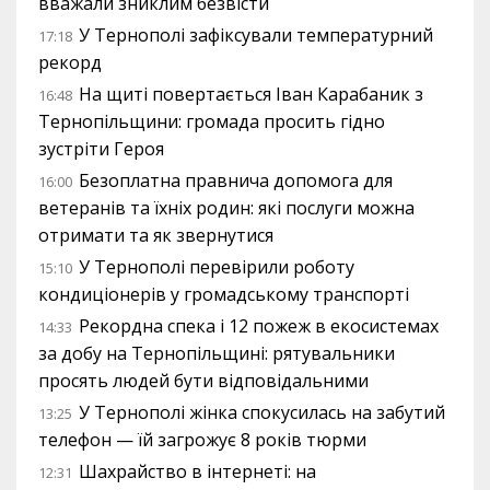
вважали зниклим безвісти
У Тернополі зафіксували температурний
17:18
рекорд
На щиті повертається Іван Карабаник з
16:48
Тернопільщини: громада просить гідно
зустріти Героя
Безоплатна правнича допомога для
16:00
ветеранів та їхніх родин: які послуги можна
отримати та як звернутися
У Тернополі перевірили роботу
15:10
кондиціонерів у громадському транспорті
Рекордна спека і 12 пожеж в екосистемах
14:33
за добу на Тернопільщині: рятувальники
просять людей бути відповідальними
У Тернополі жінка спокусилась на забутий
13:25
телефон — їй загрожує 8 років тюрми
Шахрайство в інтернеті: на
12:31