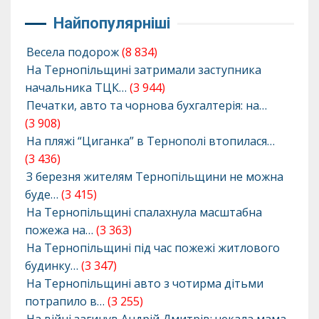
Найпопулярніші
Весела подорож
(8 834)
На Тернопільщині затримали заступника
начальника ТЦК…
(3 944)
Печатки, авто та чорнова бухгалтерія: на…
(3 908)
На пляжі “Циганка” в Тернополі втопилася…
(3 436)
З березня жителям Тернопільщини не можна
буде…
(3 415)
На Тернопільщині спалахнула масштабна
пожежа на…
(3 363)
На Тернопільщині під час пожежі житлового
будинку…
(3 347)
На Тернопільщині авто з чотирма дітьми
потрапило в…
(3 255)