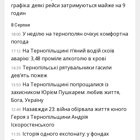
графіка: деякі рейси затримуються майже на 9
годин
8 Серпня
У неділю на тернополян очікує комфортна
18:00
погода
На Тернопільщині п’яний водій скоїв
17:12
аварію: 3,48 проміле алкоголю в крові
Тернопільські рятувальники гасили
14:39
дев’ять пожеж
На Тернопільщині попрощалися із
13:50
захисником Юрієм Пушкарем: любив життя,
Бога, Україну
Назавжди 23: війна обірвала життя юного
12:49
Героя з Тернопільщини Андрія
Іскоростенського
Історія одного експонату: у фондах
11:35