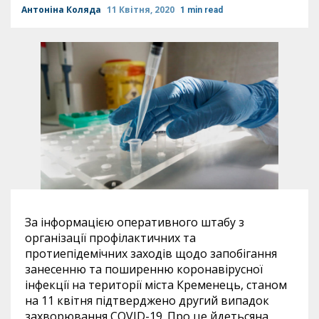
Антоніна Коляда
11 Квітня, 2020
1 min read
За інформацією оперативного штабу з
організації профілактичних та
протиепідемічних заходів щодо запобігання
занесенню та поширенню коронавірусної
інфекції на території міста Кременець, станом
на 11
квітня
підтверджено другий
випадок
захворювання
COVID
-19. Про це йдетьсяна