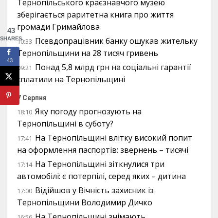
Тернопільського краєзнавчого музею
зберігається раритетна книга про життя
громади Гримайлова
43
Псевдопрацівник банку ошукав жительку
SHARES
10:33
Тернопільщини на 28 тисяч гривень
43
Понад 5,8 млрд грн на соціальні гарантії
09:21
сплатили на Тернопільщині
7 Серпня
Яку погоду прогнозують на
18:10
Тернопільщині в суботу?
На Тернопільщині влітку високий попит
17:41
на оформлення паспортів: звернень – тисячі
На Тернопільщині зіткнулися три
17:14
автомобілі: є потерпілі, серед яких – дитина
Відійшов у Вічність захисник із
17:00
Тернопільщини Володимир Дичко
На Тернопільщині знімають
16:56