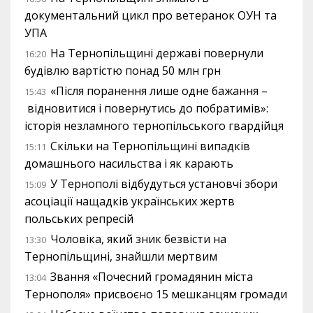
документальний цикл про ветеранок ОУН та
УПА
На Тернопільщині державі повернули
16:20
будівлю вартістю понад 50 млн грн
«Після поранення лише одне бажання –
15:43
відновитися і повернутись до побратимів»:
історія незламного тернопільського гвардійця
Скільки на Тернопільщині випадків
15:11
домашнього насильства і як карають
У Тернополі відбудуться установчі збори
15:09
асоціації нащадків українських жертв
польських репресій
Чоловіка, який зник безвісти на
13:30
Тернопільщині, знайшли мертвим
Звання «Почесний громадянин міста
13:04
Тернополя» присвоєно 15 мешканцям громади