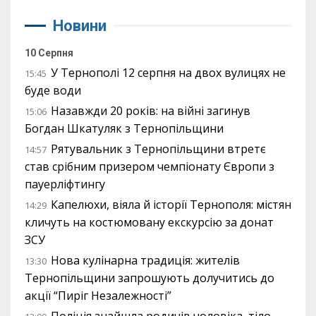
Новини
10 Серпня
У Тернополі 12 серпня на двох вулицях не
15:45
буде води
Назавжди 20 років: на війні загинув
15:06
Богдан Шкатуляк з Тернопільщини
Рятувальник з Тернопільщини втретє
14:57
став срібним призером чемпіонату Європи з
пауерліфтингу
Капелюхи, віяла й історії Тернополя: містян
14:29
кличуть на костюмовану екскурсію за донат
ЗСУ
Нова кулінарна традиція: жителів
13:30
Тернопільщини запрошують долучитись до
акції “Пиріг Незалежності”
Поліція знайшла родичів чоловіка, тіло