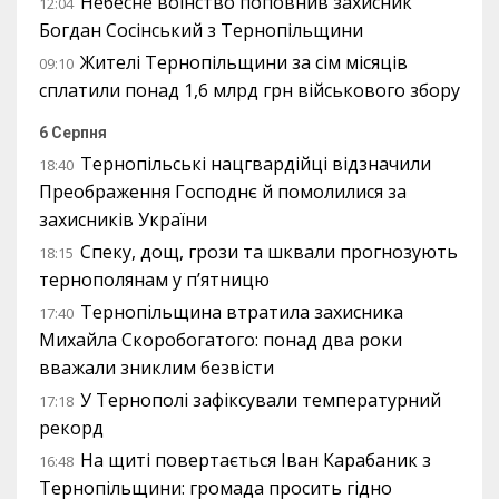
Небесне воїнство поповнив захисник
12:04
Богдан Сосінський з Тернопільщини
Жителі Тернопільщини за сім місяців
09:10
сплатили понад 1,6 млрд грн військового збору
6 Серпня
Тернопільські нацгвардійці відзначили
18:40
Преображення Господнє й помолилися за
захисників України
Спеку, дощ, грози та шквали прогнозують
18:15
тернополянам у п’ятницю
Тернопільщина втратила захисника
17:40
Михайла Скоробогатого: понад два роки
вважали зниклим безвісти
У Тернополі зафіксували температурний
17:18
рекорд
На щиті повертається Іван Карабаник з
16:48
Тернопільщини: громада просить гідно