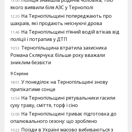
13:00
якого виявили біля АЗС у Тернополі
На Тернопільщині попереджають про
12:20
шахраїв, які продають неіснуючі дрова
На Тернопільщині п’яний водій втікав від
11:46
поліції і потрапив у ДТП
Тернопільщина втратила захисника
10:53
Романа Склярчука: більше року вважали
зниклим безвісти
9 Серпня
У понеділок на Тернопільщині знову
18:01
припікатиме сонце
На Тернопільщині рятувальники гасили
13:54
суху траву, сміття, торф і сіно
На Тернопільщині триває підготовка до
12:00
опалювального сезону: що зроблено
Поїзди в Україні масово вибиваються з
10:22