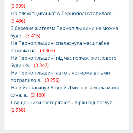
(3 909)
На пляжі “Циганка” в Тернополі втопилася…
(3 436)
З березня жителям Тернопільщини не можна
буде…
(3 415)
На Тернопільщині спалахнула масштабна
пожежа на…
(3 363)
На Тернопільщині під час пожежі житлового
будинку…
(3 347)
На Тернопільщині авто з чотирма дітьми
потрапило в…
(3 256)
На війні загинув Андрій Дмитрів: чекала мама
сина, а…
(3 160)
Священники застерігають вірян від послуг…
(2 968)