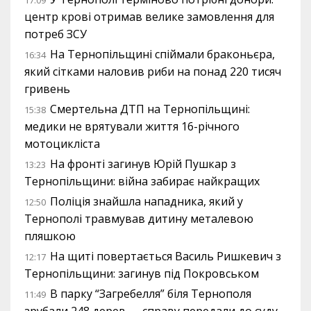
центр крові отримав велике замовлення для
потреб ЗСУ
На Тернопільщині спіймали браконьєра,
16:34
який сітками наловив риби на понад 220 тисяч
гривень
Смертельна ДТП на Тернопільщині:
15:38
медики не врятували життя 16-річного
мотоцикліста
На фронті загинув Юрій Пушкар з
13:23
Тернопільщини: війна забирає найкращих
Поліція знайшла нападника, який у
12:50
Тернополі травмував дитину металевою
пляшкою
На щиті повертається Василь Ришкевич з
12:17
Тернопільщини: загинув під Покровськом
В парку “Загребелля” біля Тернополя
11:49
зрубали 248 дерев — справу передали до суду