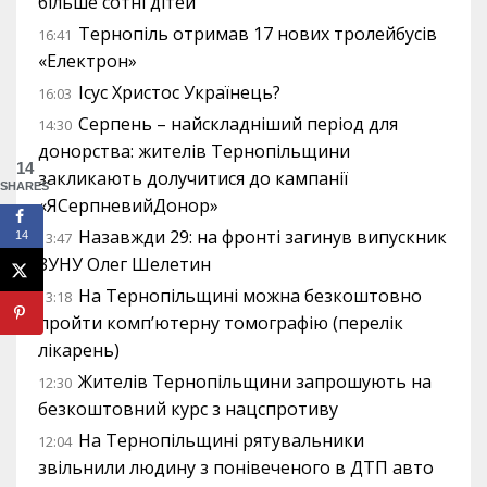
більше сотні дітей
Тернопіль отримав 17 нових тролейбусів
16:41
«Електрон»
Ісус Христос Українець?
16:03
Серпень – найскладніший період для
14:30
донорства: жителів Тернопільщини
14
закликають долучитися до кампанії
SHARES
«ЯСерпневийДонор»
Назавжди 29: на фронті загинув випускник
13:47
14
ЗУНУ Олег Шелетин
На Тернопільщині можна безкоштовно
13:18
пройти комп’ютерну томографію (перелік
лікарень)
Жителів Тернопільщини запрошують на
12:30
безкоштовний курс з нацспротиву
На Тернопільщині рятувальники
12:04
звільнили людину з понівеченого в ДТП авто