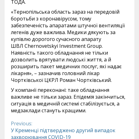
ТОДА.
«Тернопільська область зараз на передовій
боротьби з коронавірусом, тому
забезпеченість апаратами штучної вентиляції
легенів дуже важлива. Медики дякують за
купівлю дорогого сучасного апарату
ШВЛ
Chernovetskyi Investment Group
.
Наявність такого обладнання не тільки
дозволить врятувати людські життя, а й
розширить пакет медичних послуг, які надає
лікарня», – зазначив головний лікар
Чортківської ЦКРЛ Роман Чортківський.
У компанії переконані: таке обладнання
важливе не тільки зараз. Епідемія закінчиться,
ситуація в медичній системі стабілізується, а
медзаклади стануть кращими.
Previous:
Continue
У Кременці підтверджено другий випадок
захворювання COVID-19