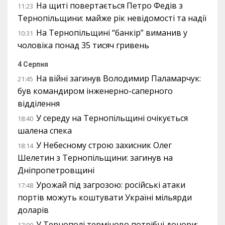
На щиті повертається Петро Федів з
11:23
Тернопільщини: майже рік невідомості та надії
На Тернопільщині “банкір” виманив у
10:31
чоловіка понад 35 тисяч гривень
4 Серпня
На війні загинув Володимир Паламарчук:
21:45
був командиром інженерно-саперного
відділення
У середу на Тернопільщині очікується
18:40
шалена спека
У Небесному строю захисник Олег
18:14
Шелетин з Тернопільщини: загинув на
Дніпропетровщині
Урожай під загрозою: російські атаки
17:48
портів можуть коштувати Україні мільярди
доларів
У Тернополі терміново потрібні донори:
17:09