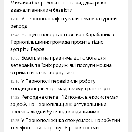
Михайла Скоробогатого: понад два роки
вважали зниклим безвісти
У Тернополі зафіксували температурний
17:18
рекорд
На щиті повертається Іван Карабаник з
16:48
Тернопільщини: громада просить гідно
зустріти Героя
Безоплатна правнича допомога для
16:00
ветеранів та їхніх родин: які послуги можна
отримати та як звернутися
У Тернополі перевірили роботу
15:10
кондиціонерів у громадському транспорті
Рекордна спека і 12 пожеж в екосистемах
14:33
за добу на Тернопільщині: рятувальники
просять людей бути відповідальними
У Тернополі жінка спокусилась на забутий
13:25
телефон — їй загрожує 8 років тюрми