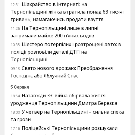
Шахрайство в інтернеті: на
12:31
Тернопільщині жінка втратила понад 63 тисячі
гривень, намагаючись продати взуття
На Тернопільщині лише в липні
11:26
затримали майже 200 п’яних водіїв
Шестеро потерпілих і розтрощені авто: в
10:35
поліції розповіли деталі ДТП на
Тернопільщині
Свято нового врожаю: Преображення
09:13
Господнє або Яблучний Спас
5 Серпня
Назавжди 33: війна обірвала життя
18:54
уродженця Тернопільщини Дмитра Березка
У четвер на Тернопільщині – сильна спека
18:00
та грози
Поліцейські Тернопільщини розшукали
17:16