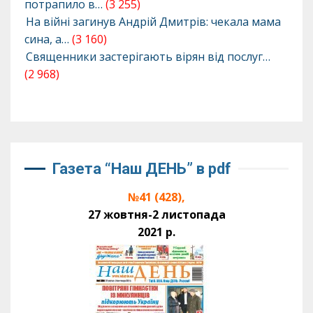
потрапило в…
(3 255)
На війні загинув Андрій Дмитрів: чекала мама
сина, а…
(3 160)
Священники застерігають вірян від послуг…
(2 968)
Газета “Наш ДЕНЬ” в pdf
№41 (428),
27 жовтня-2 листопада
2021 р.