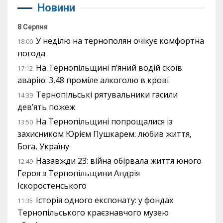
Новини
8 Серпня
У неділю на тернополян очікує комфортна
18:00
погода
На Тернопільщині п’яний водій скоїв
17:12
аварію: 3,48 проміле алкоголю в крові
Тернопільські рятувальники гасили
14:39
дев’ять пожеж
На Тернопільщині попрощалися із
13:50
захисником Юрієм Пушкарем: любив життя,
Бога, Україну
Назавжди 23: війна обірвала життя юного
12:49
Героя з Тернопільщини Андрія
Іскоростенського
Історія одного експонату: у фондах
11:35
Тернопільського краєзнавчого музею