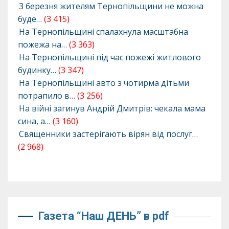
З березня жителям Тернопільщини не можна
буде…
(3 415)
На Тернопільщині спалахнула масштабна
пожежа на…
(3 363)
На Тернопільщині під час пожежі житлового
будинку…
(3 347)
На Тернопільщині авто з чотирма дітьми
потрапило в…
(3 256)
На війні загинув Андрій Дмитрів: чекала мама
сина, а…
(3 160)
Священники застерігають вірян від послуг…
(2 968)
Газета “Наш ДЕНЬ” в pdf