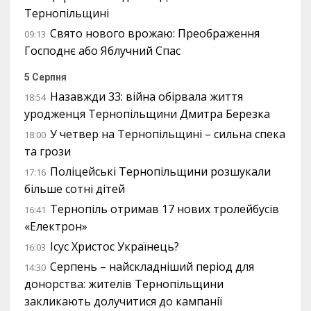
Тернопільщині
Свято нового врожаю: Преображення
09:13
Господнє або Яблучний Спас
5 Серпня
Назавжди 33: війна обірвала життя
18:54
уродженця Тернопільщини Дмитра Березка
У четвер на Тернопільщині – сильна спека
18:00
та грози
Поліцейські Тернопільщини розшукали
17:16
більше сотні дітей
Тернопіль отримав 17 нових тролейбусів
16:41
«Електрон»
Ісус Христос Українець?
16:03
Серпень – найскладніший період для
14:30
донорства: жителів Тернопільщини
закликають долучитися до кампанії