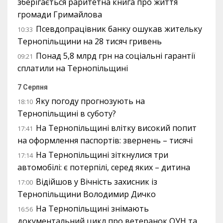
зберігається раритетна книга про життя
громади Гримайлова
Псевдопрацівник банку ошукав жительку
10:33
Тернопільщини на 28 тисяч гривень
Понад 5,8 млрд грн на соціальні гарантії
09:21
сплатили на Тернопільщині
7 Серпня
Яку погоду прогнозують на
18:10
Тернопільщині в суботу?
На Тернопільщині влітку високий попит
17:41
на оформлення паспортів: звернень – тисячі
На Тернопільщині зіткнулися три
17:14
автомобілі: є потерпілі, серед яких – дитина
Відійшов у Вічність захисник із
17:00
Тернопільщини Володимир Дичко
На Тернопільщині знімають
16:56
документальний цикл про ветеранок ОУН та