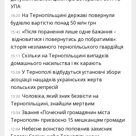
УПА
На Тернопільщині державі повернули
16:20
будівлю вартістю понад 50 млн грн
«Після поранення лише одне бажання –
15:43
відновитися і повернутись до побратимів»:
історія незламного тернопільського гвардійця
Скільки на Тернопільщині випадків
15:11
домашнього насильства і як карають
У Тернополі відбудуться установчі збори
15:09
асоціації нащадків українських жертв
польських репресій
Чоловіка, який зник безвісти на
13:30
Тернопільщині, знайшли мертвим
Звання «Почесний громадянин міста
13:04
Тернополя» присвоєно 15 мешканцям громади
Небесне воїнство поповнив захисник
12:04