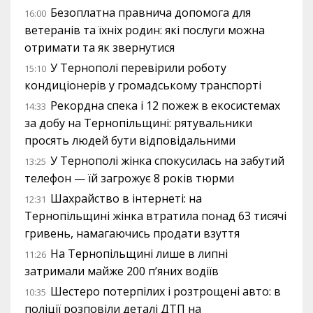
Безоплатна правнича допомога для
16:00
ветеранів та їхніх родин: які послуги можна
отримати та як звернутися
У Тернополі перевірили роботу
15:10
кондиціонерів у громадському транспорті
Рекордна спека і 12 пожеж в екосистемах
14:33
за добу на Тернопільщині: рятувальники
просять людей бути відповідальними
У Тернополі жінка спокусилась на забутий
13:25
телефон — їй загрожує 8 років тюрми
Шахрайство в інтернеті: на
12:31
Тернопільщині жінка втратила понад 63 тисячі
гривень, намагаючись продати взуття
На Тернопільщині лише в липні
11:26
затримали майже 200 п’яних водіїв
Шестеро потерпілих і розтрощені авто: в
10:35
поліції розповіли деталі ДТП на