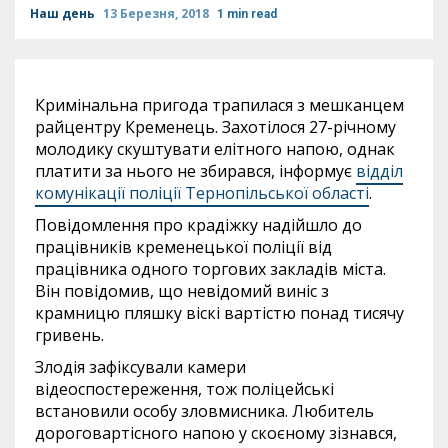
Наш день
13 Березня, 2018
1 min read
Кримінальна пригода трапилася з мешканцем
райцентру Кременець. Захотілося 27-річному
молодику скуштувати елітного напою, однак
платити за нього не збирався, інформує
відділ
комунікації поліції Тернопільської області
.
Повідомлення про крадіжку надійшло до
працівників кременецької поліції від
працівника одного торгових закладів міста.
Він повідомив, що невідомий виніс з
крамницю пляшку віскі вартістю понад тисячу
гривень.
Злодія зафіксували камери
відеоспостереження, тож поліцейські
встановили особу зловмисника. Любитель
дороговартісного напою у скоєному зізнався,