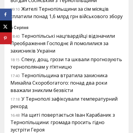
Богдан Сосінський з Тернопільщини
Жителі Тернопільщини за сім місяців
09:10
сплатили понад 1,6 млрд грн військового збору
6 Серпня
Тернопільські нацгвардійці відзначили
18:40
Преображення Господнє й помолилися за
захисників України
Спеку, дощ, грози та шквали прогнозують
18:15
тернополянам у п’ятницю
Тернопільщина втратила захисника
17:40
Михайла Скоробогатого: понад два роки
вважали зниклим безвісти
У Тернополі зафіксували температурний
17:18
рекорд
На щиті повертається Іван Карабаник з
16:48
Тернопільщини: громада просить гідно
зустріти Героя