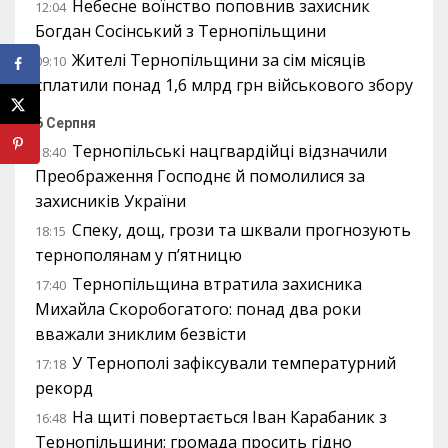
Небесне воїнство поповнив захисник
12:04
Богдан Сосінський з Тернопільщини
Жителі Тернопільщини за сім місяців
09:10
сплатили понад 1,6 млрд грн військового збору
6 Серпня
Тернопільські нацгвардійці відзначили
18:40
Преображення Господнє й помолилися за
захисників України
Спеку, дощ, грози та шквали прогнозують
18:15
тернополянам у п’ятницю
Тернопільщина втратила захисника
17:40
Михайла Скоробогатого: понад два роки
вважали зниклим безвісти
У Тернополі зафіксували температурний
17:18
рекорд
На щиті повертається Іван Карабаник з
16:48
Тернопільщини: громада просить гідно