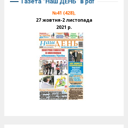
Газета “Наш ДЕНЬ” в pdf
№41 (428),
27 жовтня-2 листопада
2021 р.