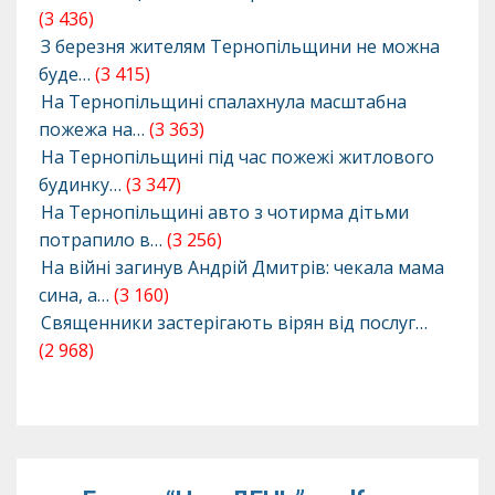
(3 436)
З березня жителям Тернопільщини не можна
буде…
(3 415)
На Тернопільщині спалахнула масштабна
пожежа на…
(3 363)
На Тернопільщині під час пожежі житлового
будинку…
(3 347)
На Тернопільщині авто з чотирма дітьми
потрапило в…
(3 256)
На війні загинув Андрій Дмитрів: чекала мама
сина, а…
(3 160)
Священники застерігають вірян від послуг…
(2 968)