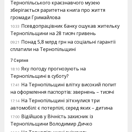
Тернопільського краєзнавчого музею
зберігається раритетна книга про життя
громади Гримайлова
Псевдопрацівник банку ошукав жительку
10:33
Тернопільщини на 28 тисяч гривень
Понад 5,8 млрд грн на соціальні гарантії
09:21
сплатили на Тернопільщині
7 Серпня
Яку погоду прогнозують на
18:10
Тернопільщині в суботу?
На Тернопільщині влітку високий попит
17:41
на оформлення паспортів: звернень – тисячі
На Тернопільщині зіткнулися три
17:14
автомобілі: є потерпілі, серед яких – дитина
Відійшов у Вічність захисник із
17:00
Тернопільщини Володимир Дичко