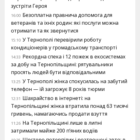
зустріти Героя
Безоплатна правнича допомога для
16:00
ветеранів та їхніх родин: які послуги можна
отримати та як звернутися
У Тернополі перевірили роботу
15:10
кондиціонерів у громадському транспорті
Рекордна спека і 12 пожеж в екосистемах
14:33
за добу на Тернопільщині: рятувальники
просять людей бути відповідальними
У Тернополі жінка спокусилась на забутий
13:25
телефон — їй загрожує 8 років тюрми
Шахрайство в інтернеті: на
12:31
Тернопільщині жінка втратила понад 63 тисячі
гривень, намагаючись продати взуття
На Тернопільщині лише в липні
11:26
затримали майже 200 п’яних водіїв
Шестеро потерпілих і розтрощені авто: в