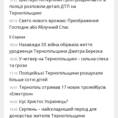
10:35
поліції розповіли деталі ДТП на
Тернопільщині
Свято нового врожаю: Преображення
09:13
Господнє або Яблучний Спас
5 Серпня
Назавжди 33: війна обірвала життя
18:54
уродженця Тернопільщини Дмитра Березка
У четвер на Тернопільщині – сильна спека
18:00
та грози
Поліцейські Тернопільщини розшукали
17:16
більше сотні дітей
Тернопіль отримав 17 нових тролейбусів
16:41
«Електрон»
Ісус Христос Українець?
16:03
Серпень – найскладніший період для
14:30
донорства: жителів Тернопільщини