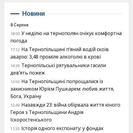
Новини
8 Серпня
У неділю на тернополян очікує комфортна
18:00
погода
На Тернопільщині п’яний водій скоїв
17:12
аварію: 3,48 проміле алкоголю в крові
Тернопільські рятувальники гасили
14:39
дев’ять пожеж
На Тернопільщині попрощалися із
13:50
захисником Юрієм Пушкарем: любив життя,
Бога, Україну
Назавжди 23: війна обірвала життя юного
12:49
Героя з Тернопільщини Андрія
Іскоростенського
Історія одного експонату: у фондах
11:35