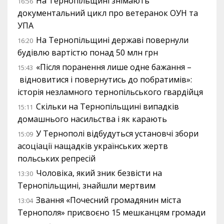
На Тернопільщині знімають
16:56
документальний цикл про ветеранок ОУН та
УПА
На Тернопільщині державі повернули
16:20
будівлю вартістю понад 50 млн грн
«Після поранення лише одне бажання –
15:43
відновитися і повернутись до побратимів»:
історія незламного тернопільського гвардійця
Скільки на Тернопільщині випадків
15:11
домашнього насильства і як карають
У Тернополі відбудуться установчі збори
15:09
асоціації нащадків українських жертв
польських репресій
Чоловіка, який зник безвісти на
13:30
Тернопільщині, знайшли мертвим
Звання «Почесний громадянин міста
13:04
Тернополя» присвоєно 15 мешканцям громади