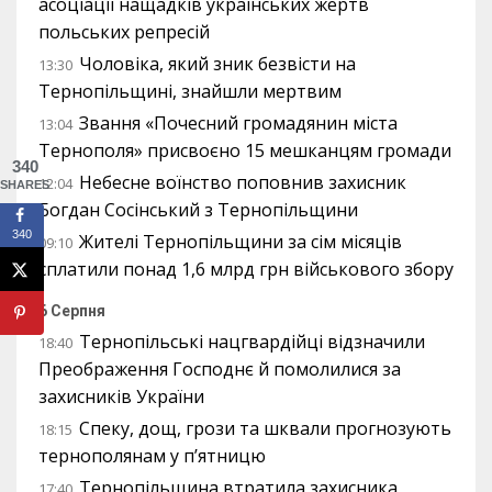
асоціації нащадків українських жертв
польських репресій
Чоловіка, який зник безвісти на
13:30
Тернопільщині, знайшли мертвим
Звання «Почесний громадянин міста
13:04
Тернополя» присвоєно 15 мешканцям громади
340
Небесне воїнство поповнив захисник
12:04
SHARES
Богдан Сосінський з Тернопільщини
340
Жителі Тернопільщини за сім місяців
09:10
сплатили понад 1,6 млрд грн військового збору
6 Серпня
Тернопільські нацгвардійці відзначили
18:40
Преображення Господнє й помолилися за
захисників України
Спеку, дощ, грози та шквали прогнозують
18:15
тернополянам у п’ятницю
Тернопільщина втратила захисника
17:40