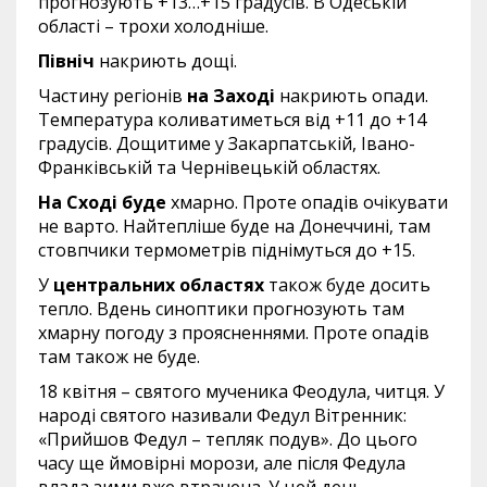
прогнозують +13…+15 градусів. В Одеській
області – трохи холодніше.
Північ
накриють дощі.
Частину регіонів
на Заході
накриють опади.
Температура коливатиметься від +11 до +14
градусів. Дощитиме у Закарпатській, Івано-
Франківській та Чернівецькій областях.
На Сході буде
хмарно. Проте опадів очікувати
не варто. Найтепліше буде на Донеччині, там
стовпчики термометрів піднімуться до +15.
У
центральних областях
також буде досить
тепло. Вдень синоптики прогнозують там
хмарну погоду з проясненнями. Проте опадів
там також не буде.
18 квітня – святого мученика Феодула, читця. У
народі святого називали Федул Вітренник:
«Прийшов Федул – тепляк подув». До цього
часу ще ймовірні морози, але після Федула