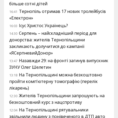
більше сотні дітей
Тернопіль отримав 17 нових тролейбусів
16:41
«Електрон»
Ісус Христос Українець?
16:03
Серпень – найскладніший період для
14:30
донорства: жителів Тернопільщини
закликають долучитися до кампанії
«ЯСерпневийДонор»
Назавжди 29: на фронті загинув випускник
13:47
ЗУНУ Олег Шелетин
На Тернопільщині можна безкоштовно
13:18
пройти комп’ютерну томографію (перелік
лікарень)
Жителів Тернопільщини запрошують на
12:30
безкоштовний курс з нацспротиву
На Тернопільщині рятувальники
12:04
звільнили людину з понівеченого в ДТП авто