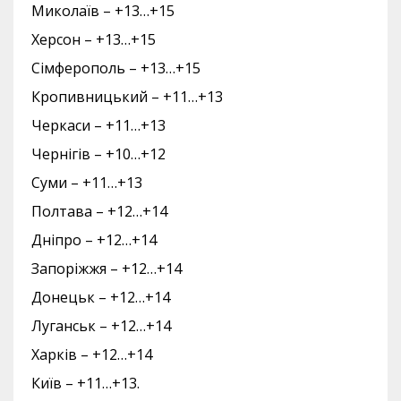
Миколаїв – +13…+15
Херсон – +13…+15
Сімферополь – +13…+15
Кропивницький – +11…+13
Черкаси – +11…+13
Чернігів – +10…+12
Суми – +11…+13
Полтава – +12…+14
Дніпро – +12…+14
Запоріжжя – +12…+14
Донецьк – +12…+14
Луганськ – +12…+14
Харків – +12…+14
Київ – +11…+13.