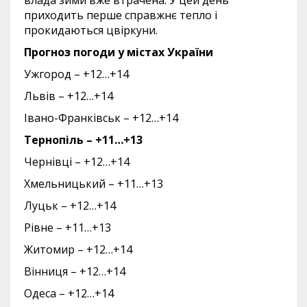
влада зими вже втрачена. У цей день
приходить перше справжнє тепло і
прокидаються цвіркуни.
Прогноз погоди у містах України
Ужгород – +12…+14
Львів – +12…+14
Івано-Франківськ – +12…+14
Тернопіль – +11…+13
Чернівці – +12…+14
Хмельницький – +11…+13
Луцьк – +12…+14
Рівне – +11…+13
Житомир – +12…+14
Вінниця – +12…+14
Одеса – +12…+14