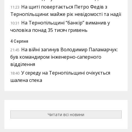
На щиті повертається Петро Федів з
11:23
Тернопільщини: майже рік невідомості та надії
На Тернопільщині “банкір” виманив у
10:31
чоловіка понад 35 тисяч гривень
4 Серпня
На війні загинув Володимир Паламарчук:
21:45
був командиром інженерно-саперного
відділення
У середу на Тернопільщині очікується
18:40
шалена спека
Читати всі новини