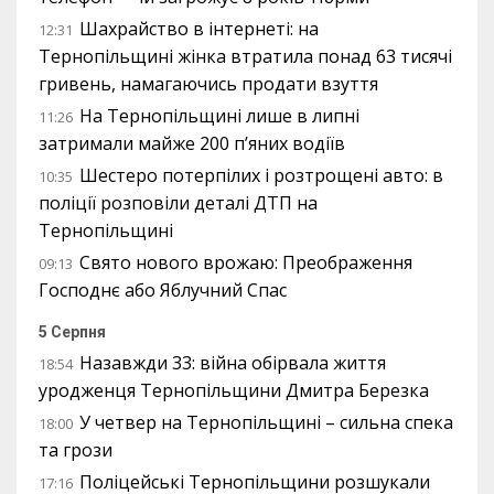
Шахрайство в інтернеті: на
12:31
Тернопільщині жінка втратила понад 63 тисячі
гривень, намагаючись продати взуття
На Тернопільщині лише в липні
11:26
затримали майже 200 п’яних водіїв
Шестеро потерпілих і розтрощені авто: в
10:35
поліції розповіли деталі ДТП на
Тернопільщині
Свято нового врожаю: Преображення
09:13
Господнє або Яблучний Спас
5 Серпня
Назавжди 33: війна обірвала життя
18:54
уродженця Тернопільщини Дмитра Березка
У четвер на Тернопільщині – сильна спека
18:00
та грози
Поліцейські Тернопільщини розшукали
17:16