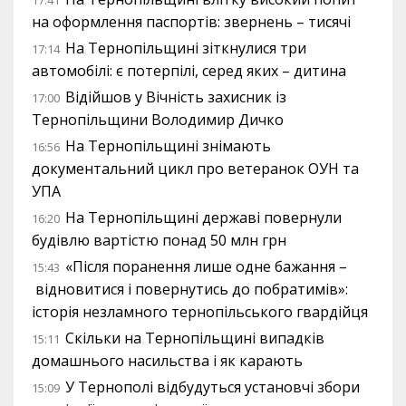
17:41
на оформлення паспортів: звернень – тисячі
На Тернопільщині зіткнулися три
17:14
автомобілі: є потерпілі, серед яких – дитина
Відійшов у Вічність захисник із
17:00
Тернопільщини Володимир Дичко
На Тернопільщині знімають
16:56
документальний цикл про ветеранок ОУН та
УПА
На Тернопільщині державі повернули
16:20
будівлю вартістю понад 50 млн грн
«Після поранення лише одне бажання –
15:43
відновитися і повернутись до побратимів»:
історія незламного тернопільського гвардійця
Скільки на Тернопільщині випадків
15:11
домашнього насильства і як карають
У Тернополі відбудуться установчі збори
15:09