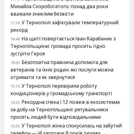
Михайла Скоробогатого: понад два роки
вважали зниклим безвісти
У Тернополі зафіксували температурний
17:18
рекорд
На щиті повертається Іван Карабаник з
16:48
Тернопільщини: громада просить гідно
зустріти Героя
Безоплатна правнича допомога для
16:00
ветеранів та їхніх родин: які послуги можна
отримати та як звернутися
У Тернополі перевірили роботу
15:10
кондиціонерів у громадському транспорті
Рекордна спека і 12 пожеж в екосистемах
14:33
за добу на Тернопільщині: рятувальники
просять людей бути відповідальними
У Тернополі жінка спокусилась на забутий
13:25
телефон — їй загрожує 8 років тюрми