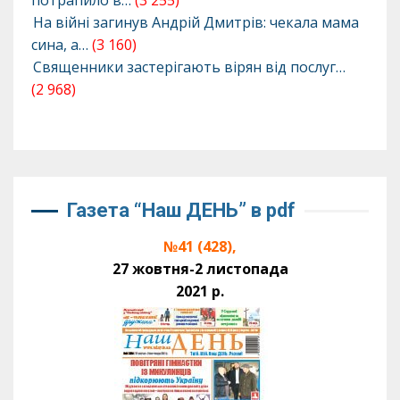
потрапило в…
(3 255)
На війні загинув Андрій Дмитрів: чекала мама
сина, а…
(3 160)
Священники застерігають вірян від послуг…
(2 968)
Газета “Наш ДЕНЬ” в pdf
№41 (428),
27 жовтня-2 листопада
2021 р.