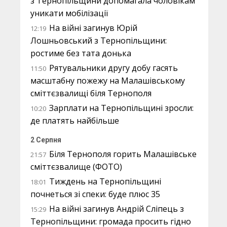
з Тернопільщини допомагала чоловікам
уникати мобілізації
На війні загинув Юрій
12:19
Лошньовський з Тернопільщини:
ростиме без тата донька
Рятувальники другу добу гасять
11:50
масштабну пожежу на Малашівському
сміттєзвалищі біля Тернополя
Зарплати на Тернопільщині зросли:
10:20
де платять найбільше
2 Серпня
Біля Тернополя горить Малашівське
21:57
сміттєзвалище (ФОТО)
Тиждень на Тернопільщині
18:01
почнеться зі спеки: буде плюс 35
На війні загинув Андрій Сліпець з
15:29
Тернопільщини: громада просить гідно