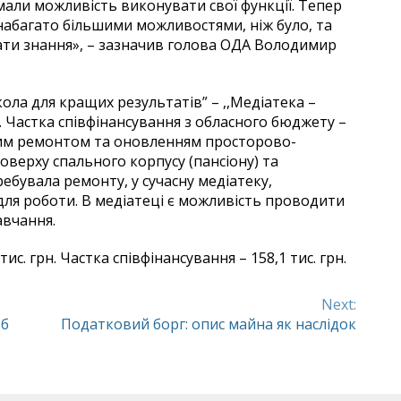
мали можливість виконувати свої функції. Тепер
набагато більшими можливостями, ніж було, та
ати знання», – зазначив голова ОДА Володимир
ола для кращих результатів” – ,,Медіатека –
н. Частка співфінансування з обласного бюджету –
ьним ремонтом та оновленням просторово-
верху спального корпусу (пансіону) та
ебувала ремонту, у сучасну медіатеку,
для роботи. В медіатеці є можливість проводити
авчання.
с. грн. Частка співфінансування – 158,1 тис. грн.
Next:
об
Податковий борг: опис майна як наслідок