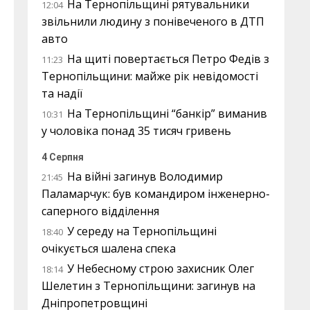
На Тернопільщині рятувальники
12:04
звільнили людину з понівеченого в ДТП
авто
На щиті повертається Петро Федів з
11:23
Тернопільщини: майже рік невідомості
та надії
На Тернопільщині “банкір” виманив
10:31
у чоловіка понад 35 тисяч гривень
4 Серпня
На війні загинув Володимир
21:45
Паламарчук: був командиром інженерно-
саперного відділення
У середу на Тернопільщині
18:40
очікується шалена спека
У Небесному строю захисник Олег
18:14
Шелетин з Тернопільщини: загинув на
Дніпропетровщині