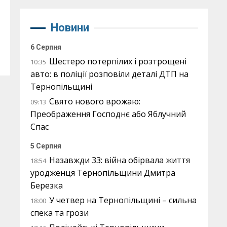
Новини
6 Серпня
Шестеро потерпілих і розтрощені
10:35
авто: в поліції розповіли деталі ДТП на
Тернопільщині
Свято нового врожаю:
09:13
Преображення Господнє або Яблучний
Спас
5 Серпня
Назавжди 33: війна обірвала життя
18:54
уродженця Тернопільщини Дмитра
Березка
У четвер на Тернопільщині – сильна
18:00
спека та грози