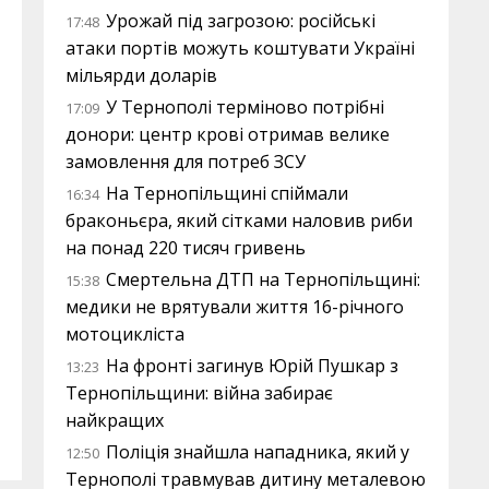
Урожай під загрозою: російські
17:48
атаки портів можуть коштувати Україні
мільярди доларів
У Тернополі терміново потрібні
17:09
донори: центр крові отримав велике
замовлення для потреб ЗСУ
На Тернопільщині спіймали
16:34
браконьєра, який сітками наловив риби
на понад 220 тисяч гривень
Смертельна ДТП на Тернопільщині:
15:38
медики не врятували життя 16-річного
мотоцикліста
На фронті загинув Юрій Пушкар з
13:23
Тернопільщини: війна забирає
найкращих
Поліція знайшла нападника, який у
12:50
Тернополі травмував дитину металевою