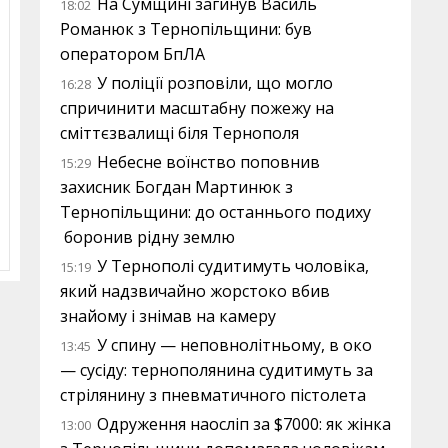
На Сумщині загинув Василь
18:02
Романюк з Тернопільщини: був
оператором БпЛА
У поліції розповіли, що могло
16:28
спричинити масштабну пожежу на
сміттєзвалищі біля Тернополя
Небесне воїнство поповнив
15:29
захисник Богдан Мартинюк з
Тернопільщини: до останнього подиху
боронив рідну землю
У Тернополі судитимуть чоловіка,
15:19
який надзвичайно жорстоко вбив
знайому і знімав на камеру
У спину — неповнолітньому, в око
13:45
— сусіду: тернополянина судитимуть за
стрілянину з пневматичного пістолета
Одруження наосліп за $7000: як жінка
13:00