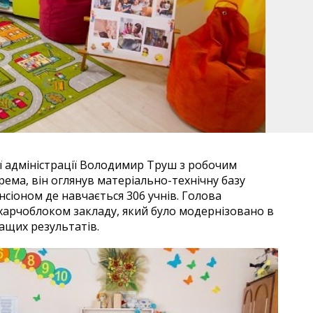
ї адміністрації Володимир Труш з робочим
рема, він оглянув матеріально-технічну базу
сіоном де навчається 306 учнів. Голова
арчоблоком закладу, який було модернізовано в
ащих результатів.