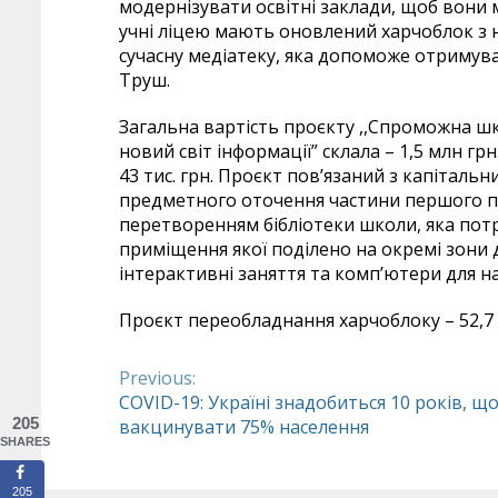
модернізувати освітні заклади, щоб вони 
учні ліцею мають оновлений харчоблок з 
сучасну медіатеку, яка допоможе отримув
Труш.
Загальна вартість проєкту ,,Спроможна шк
новий світ інформації” склала – 1,5 млн гр
43 тис. грн. Проєкт пов’язаний з капітал
предметного оточення частини першого по
перетворенням бібліотеки школи, яка потр
приміщення якої поділено на окремі зони 
інтерактивні заняття та комп’ютери для н
Проєкт переобладнання харчоблоку – 52,7 ти
Previous:
Continue
COVID-19: Україні знадобиться 10 років, щ
205
вакцинувати 75% населення
Reading
SHARES
205