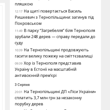
пляшкою
На щиті повертається Василь
12:17
Ришкевич з Тернопільщини: загинув під
Покровськом
В парку “Загребелля” біля Тернополя
11:49
зрубали 248 дерев — справу передали до
суду
На Тернопільщині продовжують
10:39
гасити велику пожежу на сміттєзвалищі
Хор із Тернополя представив
09:39
Україну в Естонії на масштабній
антивоєнній прем’єрі
3 Серпня
На Тернопільщині ДП «Ліси України»
20:01
сплатить 3,7 млн грн за незаконну
порубку дерев