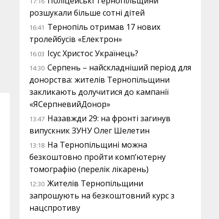
Поліцейські Тернопільщини
17:16
розшукали більше сотні дітей
Тернопіль отримав 17 нових
16:41
тролейбусів «Електрон»
Ісус Христос Українець?
16:03
Серпень – найскладніший період для
14:30
донорства: жителів Тернопільщини
закликають долучитися до кампанії
«ЯСерпневийДонор»
Назавжди 29: на фронті загинув
13:47
випускник ЗУНУ Олег Шелетин
На Тернопільщині можна
13:18
безкоштовно пройти комп’ютерну
томографію (перелік лікарень)
Жителів Тернопільщини
12:30
запрошують на безкоштовний курс з
нацспротиву