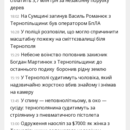
сплатить 3,7 млн грн за незаконну порубку
дерев
На Сумщині загинув Василь Романюк з
18:02
Тернопільщини: був оператором БпЛА
У поліції розповіли, що могло спричинити
16:28
масштабну пожежу на сміттєзвалищі біля
Тернополя
Небесне воїнство поповнив захисник
15:29
Богдан Мартинюк з Тернопільщини: до
останнього подиху боронив рідну землю
У Тернополі судитимуть чоловіка, який
15:19
надзвичайно жорстоко вбив знайому і знімав
на камеру
У спину — неповнолітньому, в око —
13:45
сусіду: тернополянина судитимуть за
стрілянину з пневматичного пістолета
Одруження наосліп за $7000: як жінка з
13:00