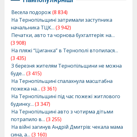
Весела подорож
(8 834)
На Тернопільщині затримали заступника
начальника ТЦК…
(3 942)
Печатки, авто та чорнова бухгалтерія: на…
(3 908)
На пляжі “Циганка” в Тернополі втопилася…
(3 435)
З березня жителям Тернопільщини не можна
буде…
(3 415)
На Тернопільщині спалахнула масштабна
пожежа на…
(3 361)
На Тернопільщині під час пожежі житлового
будинку…
(3 347)
На Тернопільщині авто з чотирма дітьми
потрапило в…
(3 255)
На війні загинув Андрій Дмитрів: чекала мама
сина, а…
(3 160)