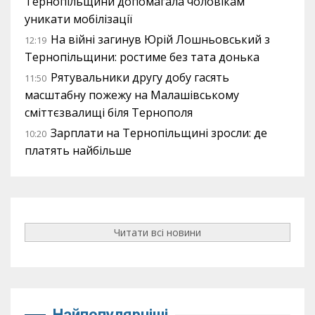
Тернопільщини допомагала чоловікам
уникати мобілізації
На війні загинув Юрій Лошньовський з
12:19
Тернопільщини: ростиме без тата донька
Рятувальники другу добу гасять
11:50
масштабну пожежу на Малашівському
сміттєзвалищі біля Тернополя
Зарплати на Тернопільщині зросли: де
10:20
платять найбільше
Читати всі новини
Найпопулярніші