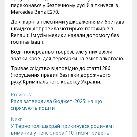
переконався у безпечному русі й зіткнувся із
Mercedes Benz E270.
До лікарні з тілесними ушкодженнями бригада
швидкої доправила чотирьох пасажирів з
Renault. Їм усім медики надали допомогу без
госпіталізації.
Водії попередньо тверезі, але у них взяли
зразки крові для перевірки на вміст алкоголю.
Триває слідство відповідно до статті 286
(порушення правил безпеки дорожнього
руху)Кримінального кодексу України.
Previous:
Continue
Рада затвердила бюджет-2025: на що
спрямують кошти
Reading
Next:
У Тернополі шахрай прикинувся родичем і
виманив у пенсіонера 110 тисяч гривень