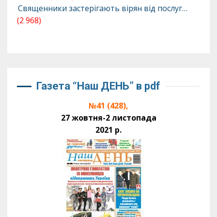
Священники застерігають вірян від послуг…
(2 968)
Газета “Наш ДЕНЬ” в pdf
№41 (428),
27 жовтня-2 листопада
2021 р.