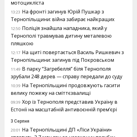
мотоцикліста
На фронті загинув Юрій Пушкар з
13:23
Тернопільщини: війна забирає найкращих
Поліція знайшла нападника, який у
12:50
Тернополі травмував дитину металевою
пляшкою
На щиті повертається Василь Ришкевич з
12:17
Тернопільщини: загинув під Покровськом
В парку “Загребелля” біля Тернополя
11:49
зрубали 248 дерев — справу передали до суду
На Тернопільщині продовжують гасити
10:39
велику пожежу на сміттєзвалищі
Хор із Тернополя представив Україну в
09:39
Естонії на масштабній антивоєнній прем’єрі
3 Серпня
На Тернопільщині ДП «Ліси України»
20:01