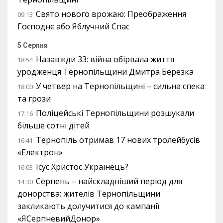
Свято нового врожаю: Преображення
09:13
Господнє або Яблучний Спас
5 Серпня
Назавжди 33: війна обірвала життя
18:54
уродженця Тернопільщини Дмитра Березка
У четвер на Тернопільщині – сильна спека
18:00
та грози
Поліцейські Тернопільщини розшукали
17:16
більше сотні дітей
Тернопіль отримав 17 нових тролейбусів
16:41
«Електрон»
Ісус Христос Українець?
16:03
Серпень – найскладніший період для
14:30
донорства: жителів Тернопільщини
закликають долучитися до кампанії
«ЯСерпневийДонор»