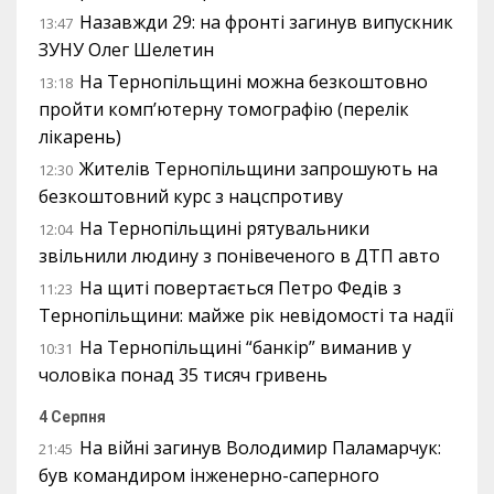
Назавжди 29: на фронті загинув випускник
13:47
ЗУНУ Олег Шелетин
На Тернопільщині можна безкоштовно
13:18
пройти комп’ютерну томографію (перелік
лікарень)
Жителів Тернопільщини запрошують на
12:30
безкоштовний курс з нацспротиву
На Тернопільщині рятувальники
12:04
звільнили людину з понівеченого в ДТП авто
На щиті повертається Петро Федів з
11:23
Тернопільщини: майже рік невідомості та надії
На Тернопільщині “банкір” виманив у
10:31
чоловіка понад 35 тисяч гривень
4 Серпня
На війні загинув Володимир Паламарчук:
21:45
був командиром інженерно-саперного