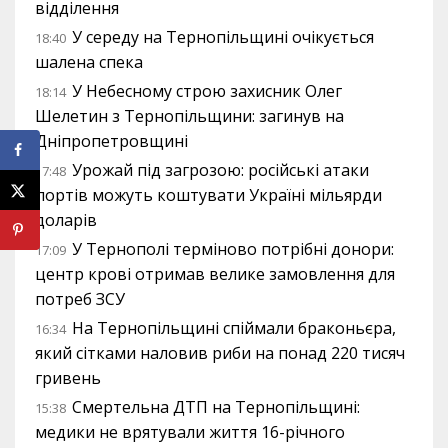
відділення
У середу на Тернопільщині очікується
18:40
шалена спека
У Небесному строю захисник Олег
18:14
Шелетин з Тернопільщини: загинув на
Дніпропетровщині
Урожай під загрозою: російські атаки
17:48
портів можуть коштувати Україні мільярди
доларів
У Тернополі терміново потрібні донори:
17:09
центр крові отримав велике замовлення для
потреб ЗСУ
На Тернопільщині спіймали браконьєра,
16:34
який сітками наловив риби на понад 220 тисяч
гривень
Смертельна ДТП на Тернопільщині:
15:38
медики не врятували життя 16-річного