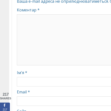
Ваша e-mail адреса не оприлюднюватиметься.
Коментар
*
Ім'я
*
Email
*
217
SHARES
217