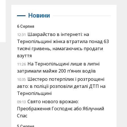
Новини
6 Серпня
Шахрайство в інтернеті: на
12:31
Тернопільщині жінка втратила понад 63
тисячі гривень, намагаючись продати
взуття
На Тернопільщині лише в липні
11:26
затримали майже 200 п’яних водіїв
Шестеро потерпілих і розтрощені
10:35
авто: в поліції розповіли деталі ДТП на
Тернопільщині
Свято нового врожаю:
09:13
Преображення Господнє або Яблучний
Спас
5 Серпня