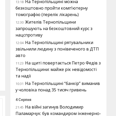
На Тернопільщині можна
13:18
безкоштовно пройти комп’ютерну
томографію (перелік лікарень)
Жителів Тернопільщини
12:30
запрошують на безкоштовний курс з
нацспротиву
На Тернопільщині рятувальники
12:04
звільнили людину з понівеченого в ДТП
авто
На щиті повертається Петро Федів з
11:23
Тернопільщини: майже рік невідомості
та надії
На Тернопільщині “банкір” виманив
10:31
у чоловіка понад 35 тисяч гривень
4 Серпня
На війні загинув Володимир
21:45
Паламарчук: був командиром інженерно-