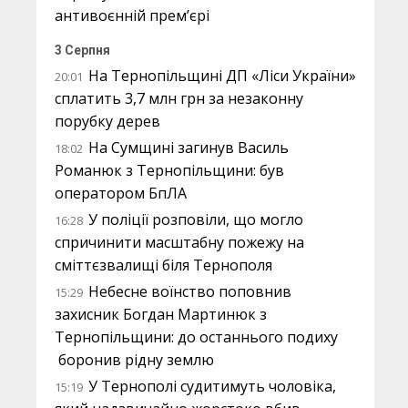
антивоєнній прем’єрі
3 Серпня
На Тернопільщині ДП «Ліси України»
20:01
сплатить 3,7 млн грн за незаконну
порубку дерев
На Сумщині загинув Василь
18:02
Романюк з Тернопільщини: був
оператором БпЛА
У поліції розповіли, що могло
16:28
спричинити масштабну пожежу на
сміттєзвалищі біля Тернополя
Небесне воїнство поповнив
15:29
захисник Богдан Мартинюк з
Тернопільщини: до останнього подиху
боронив рідну землю
У Тернополі судитимуть чоловіка,
15:19