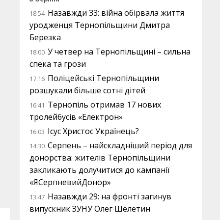
Назавжди 33: війна обірвала життя
18:54
уродженця Тернопільщини Дмитра
Березка
У четвер на Тернопільщині – сильна
18:00
спека та грози
Поліцейські Тернопільщини
17:16
розшукали більше сотні дітей
Тернопіль отримав 17 нових
16:41
тролейбусів «Електрон»
Ісус Христос Українець?
16:03
Серпень – найскладніший період для
14:30
донорства: жителів Тернопільщини
закликають долучитися до кампанії
«ЯСерпневийДонор»
Назавжди 29: на фронті загинув
13:47
випускник ЗУНУ Олег Шелетин