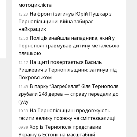
мотоцикліста
На фронті загинув Юрій Пушкар з
13:23
Тернопільщини: війна забирає
найкращих
Поліція знайшла нападника, який у
12:50
Тернополі травмував дитину металевою
пляшкою
На щиті повертається Василь
12:17
Ришкевич з Тернопільщини: загинув під
Покровськом
В парку “Загребелля” біля Тернополя
11:49
зрубали 248 дерев — справу передали до
суду
На Тернопільщині продовжують
10:39
гасити велику пожежу на сміттєзвалищі
Хор із Тернополя представив
09:39
Україну в Естонії на масштабній