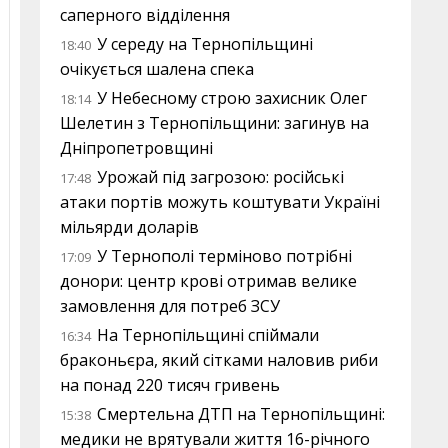
саперного відділення
У середу на Тернопільщині
18:40
очікується шалена спека
У Небесному строю захисник Олег
18:14
Шелетин з Тернопільщини: загинув на
Дніпропетровщині
Урожай під загрозою: російські
17:48
атаки портів можуть коштувати Україні
мільярди доларів
У Тернополі терміново потрібні
17:09
донори: центр крові отримав велике
замовлення для потреб ЗСУ
На Тернопільщині спіймали
16:34
браконьєра, який сітками наловив риби
на понад 220 тисяч гривень
Смертельна ДТП на Тернопільщині:
15:38
медики не врятували життя 16-річного