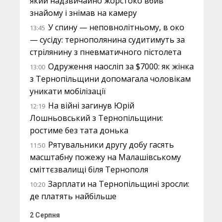
який надзвичайно жорстоко вбив
знайому і знімав на камеру
У спину — неповнолітньому, в око
13:45
— сусіду: тернополянина судитимуть за
стрілянину з пневматичного пістолета
Одруження наосліп за $7000: як жінка
13:00
з Тернопільщини допомагала чоловікам
уникати мобілізації
На війні загинув Юрій
12:19
Лошньовський з Тернопільщини:
ростиме без тата донька
Рятувальники другу добу гасять
11:50
масштабну пожежу на Малашівському
сміттєзвалищі біля Тернополя
Зарплати на Тернопільщині зросли:
10:20
де платять найбільше
2 Серпня