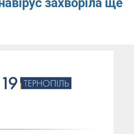
навірус захворіла ще