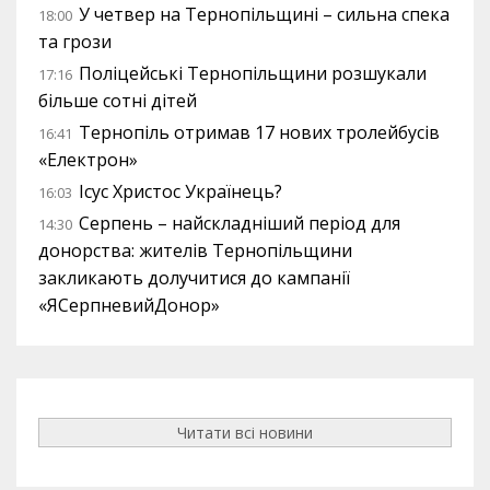
У четвер на Тернопільщині – сильна спека
18:00
та грози
Поліцейські Тернопільщини розшукали
17:16
більше сотні дітей
Тернопіль отримав 17 нових тролейбусів
16:41
«Електрон»
Ісус Христос Українець?
16:03
Серпень – найскладніший період для
14:30
донорства: жителів Тернопільщини
закликають долучитися до кампанії
«ЯСерпневийДонор»
Читати всі новини