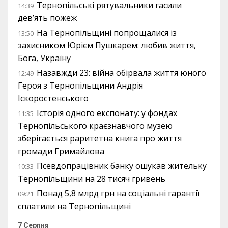
Тернопільські рятувальники гасили
14:39
дев’ять пожеж
На Тернопільщині попрощалися із
13:50
захисником Юрієм Пушкарем: любив життя,
Бога, Україну
Назавжди 23: війна обірвала життя юного
12:49
Героя з Тернопільщини Андрія
Іскоростенського
Історія одного експонату: у фондах
11:35
Тернопільського краєзнавчого музею
зберігається раритетна книга про життя
громади Гримайлова
Псевдопрацівник банку ошукав жительку
10:33
Тернопільщини на 28 тисяч гривень
Понад 5,8 млрд грн на соціальні гарантії
09:21
сплатили на Тернопільщині
7 Серпня