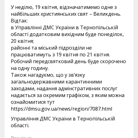
У неділю, 19 квітня, відзначатимемо одне з
найбільших християнських свят – Великдень.
Відтак:
в Управлінні ДМС України в Тернопільській
області додатковим вихідним буде понеділок,
20 квітня;
районні та міський підрозділи не
працюватимуть з 19 квітня по 21 квітня.
Робочий передсвятковий день буде скорочено
на одну годину.
Також нагадуємо, що у зв’язку
загальнодержавними карантинними
заходами, надання адмінстративних послуг
надається за окремим графіком, з яким можна
ознайомитися тут
https://dmsu.gov.ua/news/region/7087.html
Управління ДМС України в Тернопільській
області.