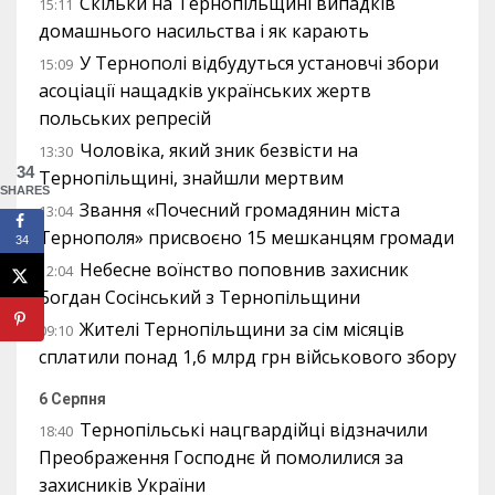
Скільки на Тернопільщині випадків
15:11
домашнього насильства і як карають
У Тернополі відбудуться установчі збори
15:09
асоціації нащадків українських жертв
польських репресій
Чоловіка, який зник безвісти на
13:30
34
Тернопільщині, знайшли мертвим
SHARES
Звання «Почесний громадянин міста
13:04
Тернополя» присвоєно 15 мешканцям громади
34
Небесне воїнство поповнив захисник
12:04
Богдан Сосінський з Тернопільщини
Жителі Тернопільщини за сім місяців
09:10
сплатили понад 1,6 млрд грн військового збору
6 Серпня
Тернопільські нацгвардійці відзначили
18:40
Преображення Господнє й помолилися за
захисників України