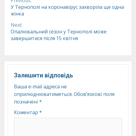
Previous:
Continue
У Тернополі на коронавірус захворіла ще одна
жінка
Reading
Next:
Опалювальний сезон у Тернополі може
завершитися після 15 квітня
Залишити відповідь
Ваша e-mail адреса не
оприлюднюватиметься.
Обов’язкові поля
позначені
*
Коментар
*