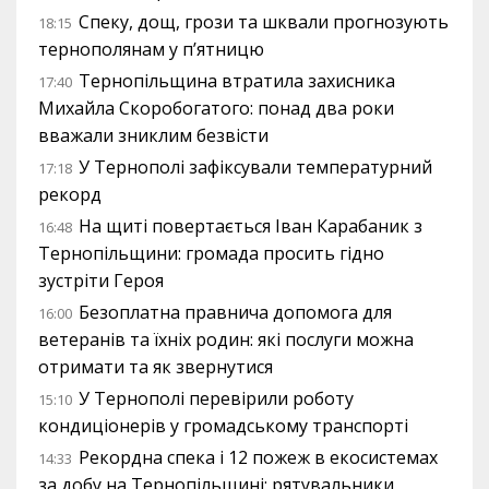
Спеку, дощ, грози та шквали прогнозують
18:15
тернополянам у п’ятницю
Тернопільщина втратила захисника
17:40
Михайла Скоробогатого: понад два роки
вважали зниклим безвісти
У Тернополі зафіксували температурний
17:18
рекорд
На щиті повертається Іван Карабаник з
16:48
Тернопільщини: громада просить гідно
зустріти Героя
Безоплатна правнича допомога для
16:00
ветеранів та їхніх родин: які послуги можна
отримати та як звернутися
У Тернополі перевірили роботу
15:10
кондиціонерів у громадському транспорті
Рекордна спека і 12 пожеж в екосистемах
14:33
за добу на Тернопільщині: рятувальники