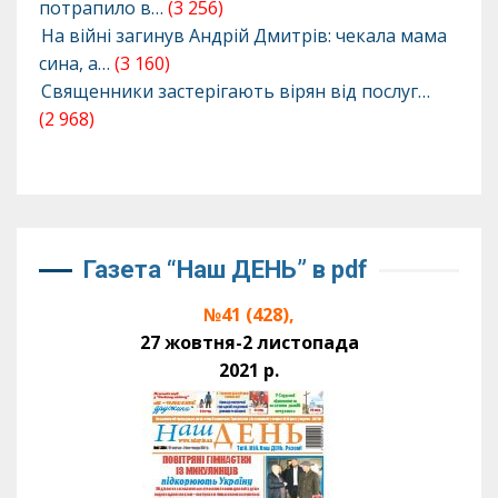
потрапило в…
(3 256)
На війні загинув Андрій Дмитрів: чекала мама
сина, а…
(3 160)
Священники застерігають вірян від послуг…
(2 968)
Газета “Наш ДЕНЬ” в pdf
№41 (428),
27 жовтня-2 листопада
2021 р.