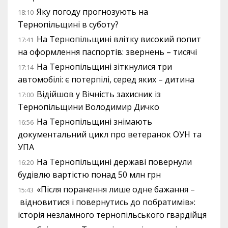
Яку погоду прогнозують на
18:10
Тернопільщині в суботу?
На Тернопільщині влітку високий попит
17:41
на оформлення паспортів: звернень – тисячі
На Тернопільщині зіткнулися три
17:14
автомобілі: є потерпілі, серед яких – дитина
Відійшов у Вічність захисник із
17:00
Тернопільщини Володимир Дичко
На Тернопільщині знімають
16:56
документальний цикл про ветеранок ОУН та
УПА
На Тернопільщині державі повернули
16:20
будівлю вартістю понад 50 млн грн
«Після поранення лише одне бажання –
15:43
відновитися і повернутись до побратимів»:
історія незламного тернопільського гвардійця