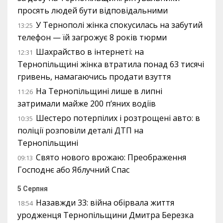
просять людей бути відповідальними
У Тернополі жінка спокусилась на забутий
13:25
телефон — їй загрожує 8 років тюрми
Шахрайство в інтернеті: на
12:31
Тернопільщині жінка втратила понад 63 тисячі
гривень, намагаючись продати взуття
На Тернопільщині лише в липні
11:26
затримали майже 200 п’яних водіїв
Шестеро потерпілих і розтрощені авто: в
10:35
поліції розповіли деталі ДТП на
Тернопільщині
Свято нового врожаю: Преображення
09:13
Господнє або Яблучний Спас
5 Серпня
Назавжди 33: війна обірвала життя
18:54
уродженця Тернопільщини Дмитра Березка