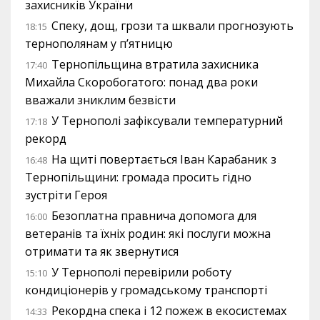
захисників України
Спеку, дощ, грози та шквали прогнозують
18:15
тернополянам у п’ятницю
Тернопільщина втратила захисника
17:40
Михайла Скоробогатого: понад два роки
вважали зниклим безвісти
У Тернополі зафіксували температурний
17:18
рекорд
На щиті повертається Іван Карабаник з
16:48
Тернопільщини: громада просить гідно
зустріти Героя
Безоплатна правнича допомога для
16:00
ветеранів та їхніх родин: які послуги можна
отримати та як звернутися
У Тернополі перевірили роботу
15:10
кондиціонерів у громадському транспорті
Рекордна спека і 12 пожеж в екосистемах
14:33