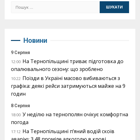
Пошук:
Новини
9 Серпня
На Тернопільщині триває підготовка до
12:00
опалювального сезону: що зроблено
Поїзди в Україні масово вибиваються з
10:22
графіка: деякі рейси затримуються майже на 9
годин
8 Серпня
У неділю на тернополян очікує комфортна
18:00
погода
На Тернопільщині п’яний водій скоїв
17:12
аварію: 3,48 проміле алкоголю в крові