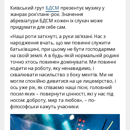
Київський грут
БДСМ
презентує музику у
жанрах рок\панк-рок. Значення
абревіатури БДСМ кожен їх слухач може
придумати для себе сам.
«Наші роти заткнуті, а руки зв’язані. Нас з
народження вчать, що ми повинні служити
батьківщині, при цьому не бути господарями
на своїй землі. А в будь-якій нормальній родині
точно хтось повинен домінувати. Ми повинні
ходити на роботу, яку ненавидимо, і
схвалювати насильство з боку ментів. Ми не
могли спокійно дивитися на це лицемірство, і
ось уже рік, як співаємо наші пісні, головний
посил яких – повернути цінності, які у нас під
носом: доброту, мир та любов», – по-
філософськи кажуть учасники.