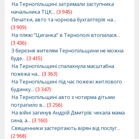
На Тернопільщині затримали заступника
начальника ТЦК…
(3 945)
Печатки, авто та чорнова бухгалтерія: на…
(3 909)
На пляжі “Циганка” в Тернополі втопилася…
(3 436)
З березня жителям Тернопільщини не можна
буде…
(3 415)
На Тернопільщині спалахнула масштабна
пожежа на…
(3 363)
На Тернопільщині під час пожежі житлового
будинку…
(3 347)
На Тернопільщині авто з чотирма дітьми
потрапило в…
(3 256)
На війні загинув Андрій Дмитрів: чекала мама
сина, а…
(3 160)
Священники застерігають вірян від послуг…
(2 968)