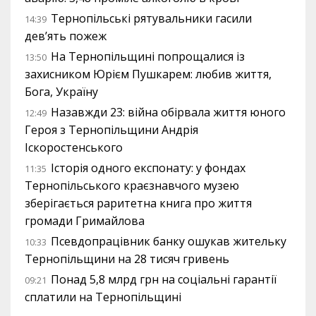
Тернопільські рятувальники гасили
14:39
дев’ять пожеж
На Тернопільщині попрощалися із
13:50
захисником Юрієм Пушкарем: любив життя,
Бога, Україну
Назавжди 23: війна обірвала життя юного
12:49
Героя з Тернопільщини Андрія
Іскоростенського
Історія одного експонату: у фондах
11:35
Тернопільського краєзнавчого музею
зберігається раритетна книга про життя
громади Гримайлова
Псевдопрацівник банку ошукав жительку
10:33
Тернопільщини на 28 тисяч гривень
Понад 5,8 млрд грн на соціальні гарантії
09:21
сплатили на Тернопільщині