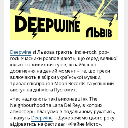
Deepwine
зі Львова грають indie-rock, pop-
rock Учасники розповідають, що серед великої
кількості живих виступів, їх найбільші
досягнення на даний момент – те, що треки
включають в збірки української музики,
триває співпраця з Moon Records та успішний
виступ на дні міста Пустомит.
«Нас надихають такі виконавці як The
Neighbourhood та Lana Del Rey, в котрих
атмосфері і плануємо в подальшому рухатись,
– кажуть
Deepwine
. – Дуже хочемо цього року
відірватись на фестивалі «Файне Місто»,