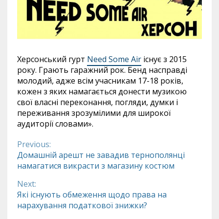
Херсонський гурт
Need Some Air
існує з 2015
року. Грають гаражний рок. Бенд насправді
молодий, адже всім учасникам 17-18 років,
кожен з яких намагається донести музикою
свої власні переконання, погляди, думки і
переживання зрозумілими для широкої
аудиторії словами».
Previous:
Continue
Домашній арешт не завадив тернополянці
намагатися викрасти з магазину костюм
Reading
Next:
Які існують обмеження щодо права на
нарахування податкової знижки?