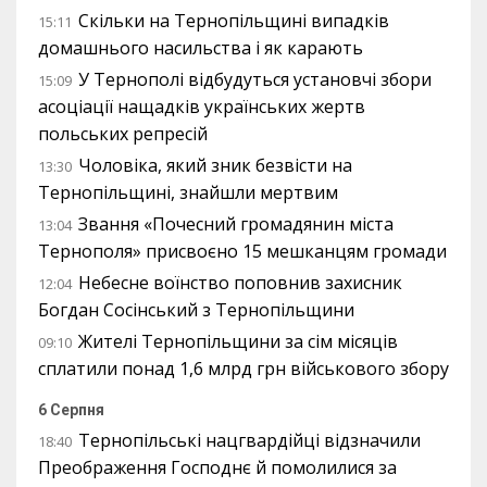
Скільки на Тернопільщині випадків
15:11
домашнього насильства і як карають
У Тернополі відбудуться установчі збори
15:09
асоціації нащадків українських жертв
польських репресій
Чоловіка, який зник безвісти на
13:30
Тернопільщині, знайшли мертвим
Звання «Почесний громадянин міста
13:04
Тернополя» присвоєно 15 мешканцям громади
Небесне воїнство поповнив захисник
12:04
Богдан Сосінський з Тернопільщини
Жителі Тернопільщини за сім місяців
09:10
сплатили понад 1,6 млрд грн військового збору
6 Серпня
Тернопільські нацгвардійці відзначили
18:40
Преображення Господнє й помолилися за