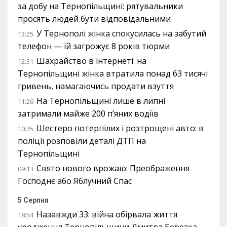
за добу на Тернопільщині: рятувальники
просять людей бути відповідальними
У Тернополі жінка спокусилась на забутий
13:25
телефон — їй загрожує 8 років тюрми
Шахрайство в інтернеті: на
12:31
Тернопільщині жінка втратила понад 63 тисячі
гривень, намагаючись продати взуття
На Тернопільщині лише в липні
11:26
затримали майже 200 п’яних водіїв
Шестеро потерпілих і розтрощені авто: в
10:35
поліції розповіли деталі ДТП на
Тернопільщині
Свято нового врожаю: Преображення
09:13
Господнє або Яблучний Спас
5 Серпня
Назавжди 33: війна обірвала життя
18:54
уродженця Тернопільщини Дмитра Березка