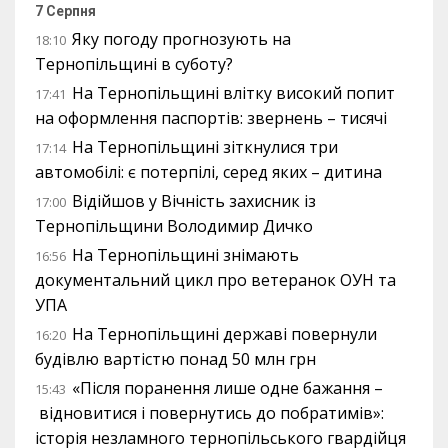
7 Серпня
Яку погоду прогнозують на
18:10
Тернопільщині в суботу?
На Тернопільщині влітку високий попит
17:41
на оформлення паспортів: звернень – тисячі
На Тернопільщині зіткнулися три
17:14
автомобілі: є потерпілі, серед яких – дитина
Відійшов у Вічність захисник із
17:00
Тернопільщини Володимир Дичко
На Тернопільщині знімають
16:56
документальний цикл про ветеранок ОУН та
УПА
На Тернопільщині державі повернули
16:20
будівлю вартістю понад 50 млн грн
«Після поранення лише одне бажання –
15:43
відновитися і повернутись до побратимів»:
історія незламного тернопільського гвардійця