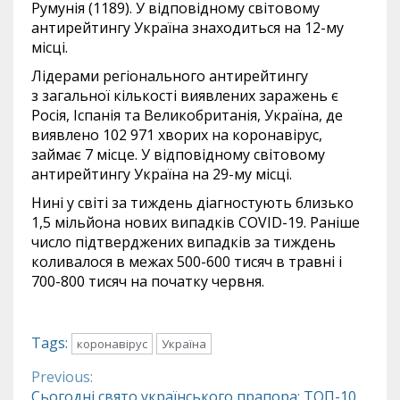
Румунія (1189). У відповідному світовому
антирейтингу Україна знаходиться на 12-му
місці.
Лідерами регіонального антирейтингу
з загальної кількості виявлених заражень є
Росія, Іспанія та Великобританія, Україна, де
виявлено 102 971 хворих на коронавірус,
займає 7 місце. У відповідному світовому
антирейтингу Україна на 29-му місці.
Нині у світі за тиждень діагностують близько
1,5 мільйона нових випадків COVID-19. Раніше
число підтверджених випадків за тиждень
коливалося в межах 500-600 тисяч в травні і
700-800 тисяч на початку червня.
Tags:
коронавірус
Україна
Previous:
Continue
Сьогодні свято українського прапора: ТОП-10