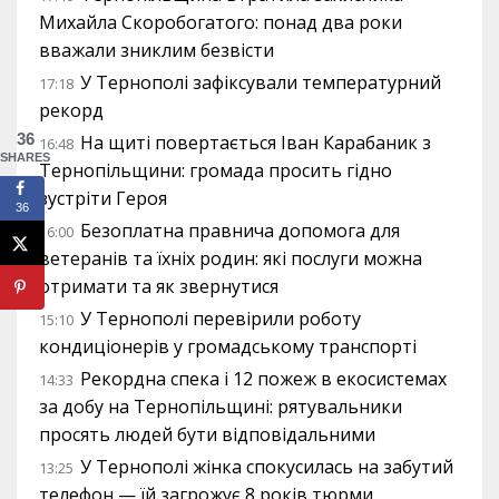
Михайла Скоробогатого: понад два роки
вважали зниклим безвісти
У Тернополі зафіксували температурний
17:18
рекорд
36
На щиті повертається Іван Карабаник з
16:48
SHARES
Тернопільщини: громада просить гідно
зустріти Героя
36
Безоплатна правнича допомога для
16:00
ветеранів та їхніх родин: які послуги можна
отримати та як звернутися
У Тернополі перевірили роботу
15:10
кондиціонерів у громадському транспорті
Рекордна спека і 12 пожеж в екосистемах
14:33
за добу на Тернопільщині: рятувальники
просять людей бути відповідальними
У Тернополі жінка спокусилась на забутий
13:25
телефон — їй загрожує 8 років тюрми