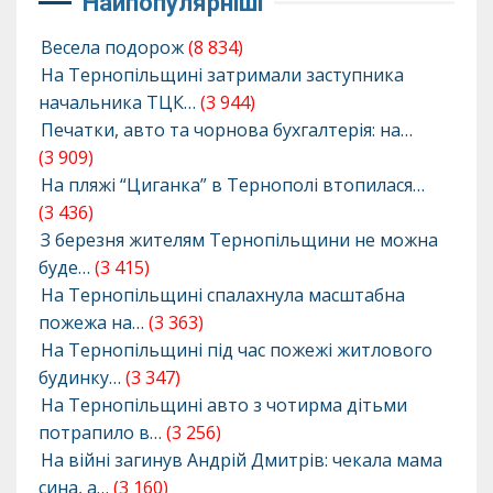
Найпопулярніші
Весела подорож
(8 834)
На Тернопільщині затримали заступника
начальника ТЦК…
(3 944)
Печатки, авто та чорнова бухгалтерія: на…
(3 909)
На пляжі “Циганка” в Тернополі втопилася…
(3 436)
З березня жителям Тернопільщини не можна
буде…
(3 415)
На Тернопільщині спалахнула масштабна
пожежа на…
(3 363)
На Тернопільщині під час пожежі житлового
будинку…
(3 347)
На Тернопільщині авто з чотирма дітьми
потрапило в…
(3 256)
На війні загинув Андрій Дмитрів: чекала мама
сина, а…
(3 160)