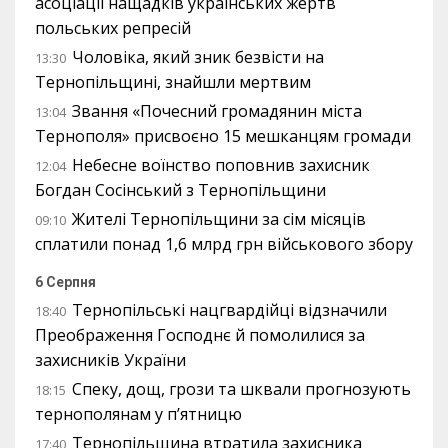
асоціації нащадків українських жертв
польських репресій
Чоловіка, який зник безвісти на
13:30
Тернопільщині, знайшли мертвим
Звання «Почесний громадянин міста
13:04
Тернополя» присвоєно 15 мешканцям громади
Небесне воїнство поповнив захисник
12:04
Богдан Сосінський з Тернопільщини
Жителі Тернопільщини за сім місяців
09:10
сплатили понад 1,6 млрд грн військового збору
6 Серпня
Тернопільські нацгвардійці відзначили
18:40
Преображення Господнє й помолилися за
захисників України
Спеку, дощ, грози та шквали прогнозують
18:15
тернополянам у п’ятницю
Тернопільщина втратила захисника
17:40