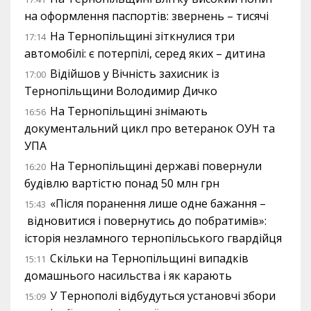
на оформлення паспортів: звернень – тисячі
На Тернопільщині зіткнулися три
17:14
автомобілі: є потерпілі, серед яких – дитина
Відійшов у Вічність захисник із
17:00
Тернопільщини Володимир Дичко
На Тернопільщині знімають
16:56
документальний цикл про ветеранок ОУН та
УПА
На Тернопільщині державі повернули
16:20
будівлю вартістю понад 50 млн грн
«Після поранення лише одне бажання –
15:43
відновитися і повернутись до побратимів»:
історія незламного тернопільського гвардійця
Скільки на Тернопільщині випадків
15:11
домашнього насильства і як карають
У Тернополі відбудуться установчі збори
15:09