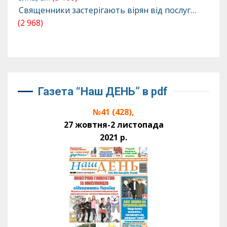
Священники застерігають вірян від послуг…
(2 968)
Газета “Наш ДЕНЬ” в pdf
№41 (428),
27 жовтня-2 листопада
2021 р.