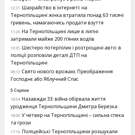
Шахрайство в інтернеті: на
12:31
Тернопільщині жінка втратила понад 63 тисячі
гривень, намагаючись продати взуття
На Тернопільщині лише в липні
11:26
затримали майже 200 п’яних водіїв
Шестеро потерпілих і розтрощені авто: в
10:35
поліції розповіли деталі ДТП на
Тернопільщині
Свято нового врожаю: Преображення
09:13
Господнє або Яблучний Спас
5 Серпня
Назавжди 33: війна обірвала життя
18:54
уродженця Тернопільщини Дмитра Березка
У четвер на Тернопільщині – сильна спека
18:00
та грози
Поліцейські Тернопільщини розшукали
17:16