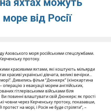
 на яхтах можуть
море від Росії
аду Азовського моря російськими спецслужбами.
Керченську протоку.
еликими красивими яхтами, які коштують мільярди
тах красиві українські дівчата, великі вечірки…
морі”. Дивились фільм “Дюнкерк” (кінокартина
 – операцію з евакуації морем англійських,
ованих гітлерівськими військами біля
? Ви повинні влаштувати свій Дюнкерк: як прості
ькі човни через Керченську протоку, показавши,
ротест на морі, і Росія не буде стріляти”, –