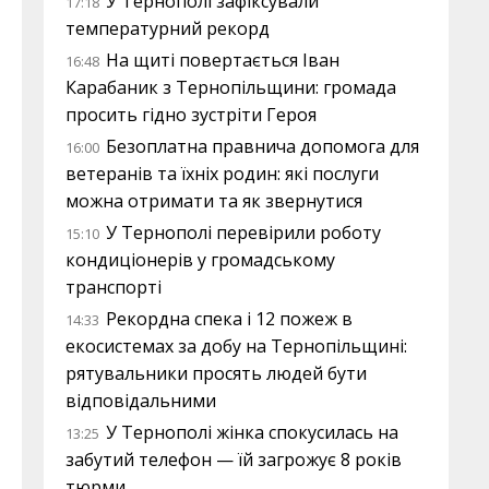
У Тернополі зафіксували
17:18
температурний рекорд
На щиті повертається Іван
16:48
Карабаник з Тернопільщини: громада
просить гідно зустріти Героя
Безоплатна правнича допомога для
16:00
ветеранів та їхніх родин: які послуги
можна отримати та як звернутися
У Тернополі перевірили роботу
15:10
кондиціонерів у громадському
транспорті
Рекордна спека і 12 пожеж в
14:33
екосистемах за добу на Тернопільщині:
рятувальники просять людей бути
відповідальними
У Тернополі жінка спокусилась на
13:25
забутий телефон — їй загрожує 8 років
тюрми