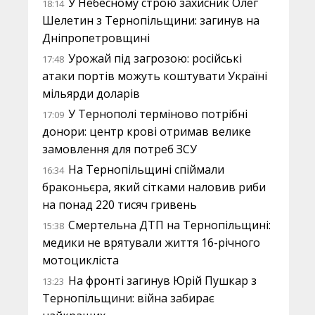
У Небесному строю захисник Олег
18:14
Шелетин з Тернопільщини: загинув на
Дніпропетровщині
Урожай під загрозою: російські
17:48
атаки портів можуть коштувати Україні
мільярди доларів
У Тернополі терміново потрібні
17:09
донори: центр крові отримав велике
замовлення для потреб ЗСУ
На Тернопільщині спіймали
16:34
браконьєра, який сітками наловив риби
на понад 220 тисяч гривень
Смертельна ДТП на Тернопільщині:
15:38
медики не врятували життя 16-річного
мотоцикліста
На фронті загинув Юрій Пушкар з
13:23
Тернопільщини: війна забирає