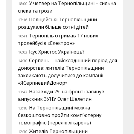
У четвер на Тернопільщині – сильна
18:00
спека та грози
Поліцейські Тернопільщини
17:16
розшукали більше сотні дітей
Тернопіль отримав 17 нових
16:41
тролейбусів «Електрон»
Ісус Христос Українець?
16:03
Серпень – найскладніший період для
14:30
донорства: жителів Тернопільщини
закликають долучитися до кампанії
«ЯСерпневийДонор»
Назавжди 29: на фронті загинув
13:47
випускник ЗУНУ Олег Шелетин
На Тернопільщині можна
13:18
безкоштовно пройти комп’ютерну
томографію (перелік лікарень)
Жителів Тернопільщини
12:30