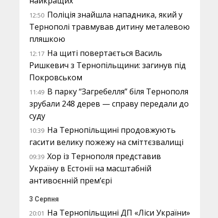
найкращих
Поліція знайшла нападника, який у
12:50
Тернополі травмував дитину металевою
пляшкою
На щиті повертається Василь
12:17
Ришкевич з Тернопільщини: загинув під
Покровськом
В парку “Загребелля” біля Тернополя
11:49
зрубали 248 дерев — справу передали до
суду
На Тернопільщині продовжують
10:39
гасити велику пожежу на сміттєзвалищі
Хор із Тернополя представив
09:39
Україну в Естонії на масштабній
антивоєнній прем’єрі
3 Серпня
На Тернопільщині ДП «Ліси України»
20:01