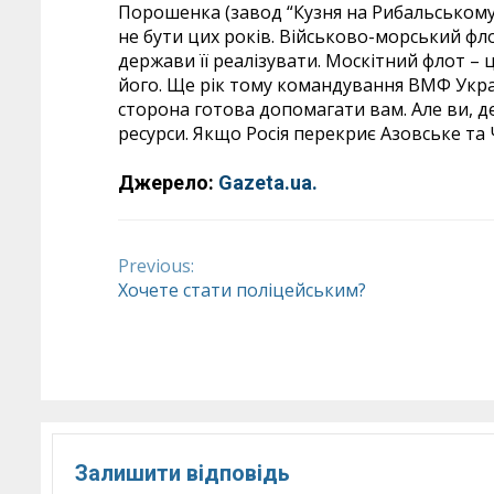
Порошенка (завод “Кузня на Рибальському
не бути цих років. Військово-морський фл
держави її реалізувати. Москітний флот – ц
його. Ще рік тому командування ВМФ Украї
сторона готова допомагати вам. Але ви, де
ресурси. Якщо Росія перекриє Азовське та 
Джерело:
Gazeta.ua.
Previous:
Continue
Хочете стати поліцейським?
Reading
Залишити відповідь