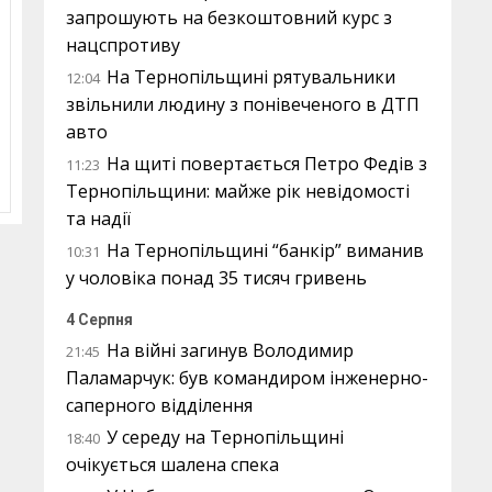
запрошують на безкоштовний курс з
нацспротиву
На Тернопільщині рятувальники
12:04
звільнили людину з понівеченого в ДТП
авто
На щиті повертається Петро Федів з
11:23
Тернопільщини: майже рік невідомості
та надії
На Тернопільщині “банкір” виманив
10:31
у чоловіка понад 35 тисяч гривень
4 Серпня
На війні загинув Володимир
21:45
Паламарчук: був командиром інженерно-
саперного відділення
У середу на Тернопільщині
18:40
очікується шалена спека