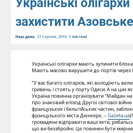
Українські олігархи
захистити Азовське 
Наш день
27 Серпня, 2018
1 min read
Українські олігархи мають зупинити блок
Мають масово вирушити до портів через 
“У вас багато олігархів, які володіють в
гривень і стоять у порту Одеси. А на цих ях
Україна повинна організувати “Майдан на 
про знаковий епізод Другої світової війни
французьких і бельгійських частин, заблок
французького міста Дюнкерк, –
Gazeta.ua
)
громадяни відправити ваші яхти, рибальс
що ви беззбройні. Це повинен бути мирний п