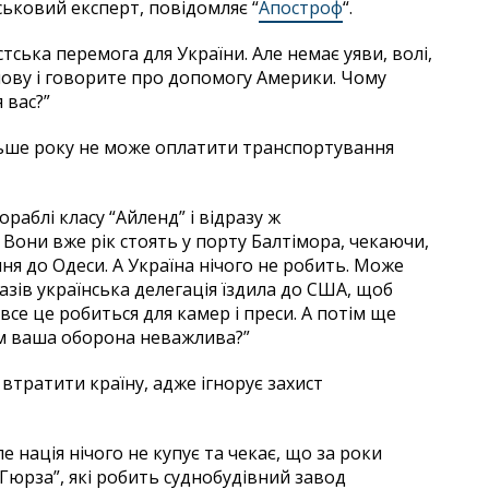
ськовий експерт, повідомляє “
Апостроф
“.
тська перемога для України. Але немає уяви, волі,
олову і говорите про допомогу Америки. Чому
 вас?”
льше року не може оплатити транспортування
аблі класу “Айленд” і відразу ж
 Вони вже рік стоять у порту Балтімора, чекаючи,
ня до Одеси. А Україна нічого не робить. Може
разів українська делегація їздила до США, щоб
все це робиться для камер і преси. А потім ще
ам ваша оборона неважлива?”
втратити країну, адже ігнорує захист
Але нація нічого не купує та чекає, що за роки
“Гюрза”, які робить суднобудівний завод