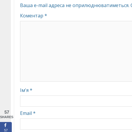
Ваша e-mail адреса не оприлюднюватиметься.
Коментар
*
Ім'я
*
57
Email
*
SHARES
57