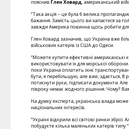
пояснив
Глен Ховард
, американський вій
“Така акція – це була б велика пропагандис
бажання. Замість цього ви хапаєтеся за г
завжди Америка повинна щось робити для
Глен Ховард зазначив, що Україна вже бі
військових катерів із США до Одеси.
“Можете купити ефективні американські кор
використовувати їх для морської оборони.
поки Україна оплатить їхнє транспортуван
бути, я перебільшую, але вже, здається, 8 
потиснути руки, підписати документи. Але 
півроку немає жодного рішення. Чому? В
На думку експерта, українська влада може 
національних інтересів.
“Україні відкрили всі світові ринки зброї. 
побудуєте кілька маленьких катерів типу 