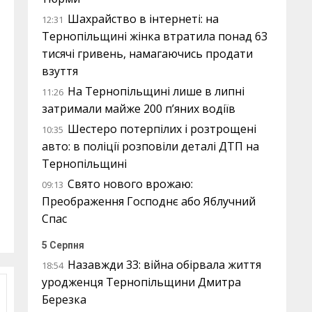
Шахрайство в інтернеті: на
12:31
Тернопільщині жінка втратила понад 63
тисячі гривень, намагаючись продати
взуття
На Тернопільщині лише в липні
11:26
затримали майже 200 п’яних водіїв
Шестеро потерпілих і розтрощені
10:35
авто: в поліції розповіли деталі ДТП на
Тернопільщині
Свято нового врожаю:
09:13
Преображення Господнє або Яблучний
Спас
5 Серпня
Назавжди 33: війна обірвала життя
18:54
уродженця Тернопільщини Дмитра
Березка