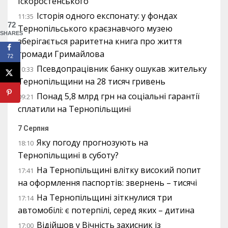
Іскоростенського
Історія одного експонату: у фондах
11:35
72
Тернопільського краєзнавчого музею
SHARES
зберігається раритетна книга про життя
громади Гримайлова
72
Псевдопрацівник банку ошукав жительку
10:33
Тернопільщини на 28 тисяч гривень
Понад 5,8 млрд грн на соціальні гарантії
09:21
сплатили на Тернопільщині
7 Серпня
Яку погоду прогнозують на
18:10
Тернопільщині в суботу?
На Тернопільщині влітку високий попит
17:41
на оформлення паспортів: звернень – тисячі
На Тернопільщині зіткнулися три
17:14
автомобілі: є потерпілі, серед яких – дитина
Відійшов у Вічність захисник із
17:00