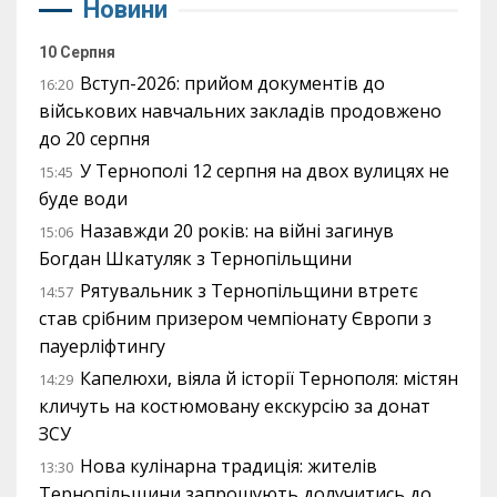
Новини
10 Серпня
Вступ-2026: прийом документів до
16:20
військових навчальних закладів продовжено
до 20 серпня
У Тернополі 12 серпня на двох вулицях не
15:45
буде води
Назавжди 20 років: на війні загинув
15:06
Богдан Шкатуляк з Тернопільщини
Рятувальник з Тернопільщини втретє
14:57
став срібним призером чемпіонату Європи з
пауерліфтингу
Капелюхи, віяла й історії Тернополя: містян
14:29
кличуть на костюмовану екскурсію за донат
ЗСУ
Нова кулінарна традиція: жителів
13:30
Тернопільщини запрошують долучитись до