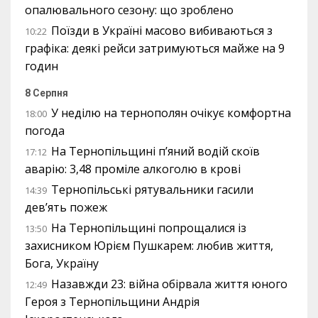
опалювального сезону: що зроблено
Поїзди в Україні масово вибиваються з
10:22
графіка: деякі рейси затримуються майже на 9
годин
8 Серпня
У неділю на тернополян очікує комфортна
18:00
погода
На Тернопільщині п’яний водій скоїв
17:12
аварію: 3,48 проміле алкоголю в крові
Тернопільські рятувальники гасили
14:39
дев’ять пожеж
На Тернопільщині попрощалися із
13:50
захисником Юрієм Пушкарем: любив життя,
Бога, Україну
Назавжди 23: війна обірвала життя юного
12:49
Героя з Тернопільщини Андрія