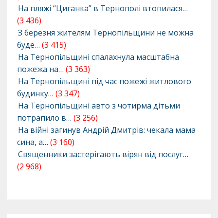
На пляжі “Циганка” в Тернополі втопилася…
(3 436)
З березня жителям Тернопільщини не можна
буде…
(3 415)
На Тернопільщині спалахнула масштабна
пожежа на…
(3 363)
На Тернопільщині під час пожежі житлового
будинку…
(3 347)
На Тернопільщині авто з чотирма дітьми
потрапило в…
(3 256)
На війні загинув Андрій Дмитрів: чекала мама
сина, а…
(3 160)
Священники застерігають вірян від послуг…
(2 968)