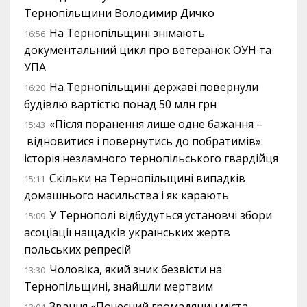
Тернопільщини Володимир Дичко
На Тернопільщині знімають
16:56
документальний цикл про ветеранок ОУН та
УПА
На Тернопільщині державі повернули
16:20
будівлю вартістю понад 50 млн грн
«Після поранення лише одне бажання –
15:43
відновитися і повернутись до побратимів»:
історія незламного тернопільського гвардійця
Скільки на Тернопільщині випадків
15:11
домашнього насильства і як карають
У Тернополі відбудуться установчі збори
15:09
асоціації нащадків українських жертв
польських репресій
Чоловіка, який зник безвісти на
13:30
Тернопільщині, знайшли мертвим
Звання «Почесний громадянин міста