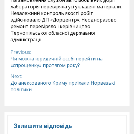
На замовлення Служби автомобільних доріг
лабораторія перевіряла усі укладені матеріали.
Незалежний контроль якості робіт
здійснювало ДП «Дорцентр». Неодноразово
ремонт перевіряло і керівництво
Тернопільської обласної державної
адміністрації.
Previous:
Continue
Чи можна юридичній особі перейти на
«спрощенку» протягом року?
Reading
Next:
До анексованого Криму приїхали Норвезькі
політики
Залишити відповідь