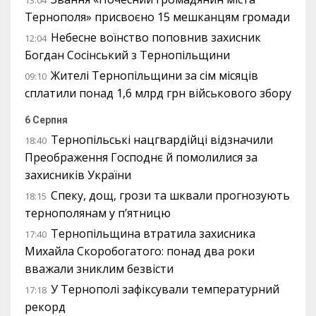
13:04
Тернополя» присвоєно 15 мешканцям громади
Небесне воїнство поповнив захисник
12:04
Богдан Сосінський з Тернопільщини
Жителі Тернопільщини за сім місяців
09:10
сплатили понад 1,6 млрд грн військового збору
6 Серпня
Тернопільські нацгвардійці відзначили
18:40
Преображення Господнє й помолилися за
захисників України
Спеку, дощ, грози та шквали прогнозують
18:15
тернополянам у п’ятницю
Тернопільщина втратила захисника
17:40
Михайла Скоробогатого: понад два роки
вважали зниклим безвісти
У Тернополі зафіксували температурний
17:18
рекорд