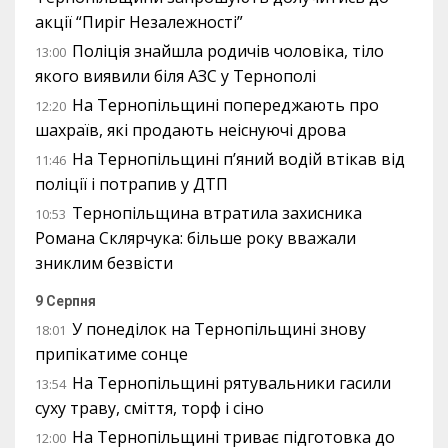
акції “Пиріг Незалежності”
Поліція знайшла родичів чоловіка, тіло
13:00
якого виявили біля АЗС у Тернополі
На Тернопільщині попереджають про
12:20
шахраїв, які продають неіснуючі дрова
На Тернопільщині п’яний водій втікав від
11:46
поліції і потрапив у ДТП
Тернопільщина втратила захисника
10:53
Романа Склярчука: більше року вважали
зниклим безвісти
9 Серпня
У понеділок на Тернопільщині знову
18:01
припікатиме сонце
На Тернопільщині рятувальники гасили
13:54
суху траву, сміття, торф і сіно
На Тернопільщині триває підготовка до
12:00