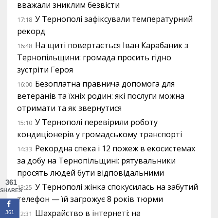
вважали зниклим безвісти
У Тернополі зафіксували температурний
17:18
рекорд
На щиті повертається Іван Карабаник з
16:48
Тернопільщини: громада просить гідно
зустріти Героя
Безоплатна правнича допомога для
16:00
ветеранів та їхніх родин: які послуги можна
отримати та як звернутися
У Тернополі перевірили роботу
15:10
кондиціонерів у громадському транспорті
Рекордна спека і 12 пожеж в екосистемах
14:33
за добу на Тернопільщині: рятувальники
просять людей бути відповідальними
361
У Тернополі жінка спокусилась на забутий
13:25
SHARES
телефон — їй загрожує 8 років тюрми
Шахрайство в інтернеті: на
361
12:31