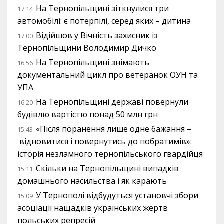
На Тернопільщині зіткнулися три
17:14
автомобілі: є потерпілі, серед яких – дитина
Відійшов у Вічність захисник із
17:00
Тернопільщини Володимир Дичко
На Тернопільщині знімають
16:56
документальний цикл про ветеранок ОУН та
УПА
На Тернопільщині державі повернули
16:20
будівлю вартістю понад 50 млн грн
«Після поранення лише одне бажання –
15:43
відновитися і повернутись до побратимів»:
історія незламного тернопільського гвардійця
Скільки на Тернопільщині випадків
15:11
домашнього насильства і як карають
У Тернополі відбудуться установчі збори
15:09
асоціації нащадків українських жертв
польських репресій