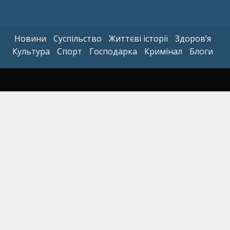
Новини
Суспільство
Життєві історії
Здоров’я
Культура
Спорт
Господарка
Кримінал
Блоги
Copyright © All rights reserved.
|
Kreeti
by AF themes.