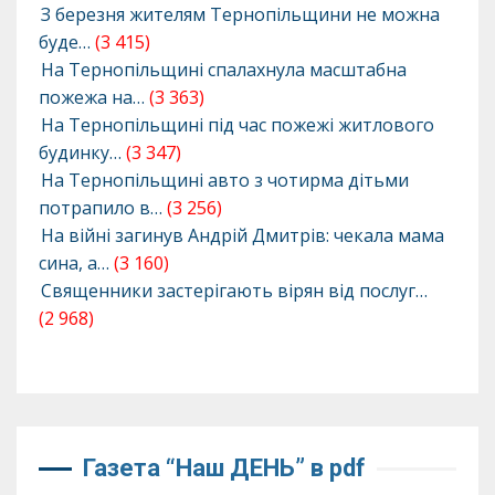
З березня жителям Тернопільщини не можна
буде…
(3 415)
На Тернопільщині спалахнула масштабна
пожежа на…
(3 363)
На Тернопільщині під час пожежі житлового
будинку…
(3 347)
На Тернопільщині авто з чотирма дітьми
потрапило в…
(3 256)
На війні загинув Андрій Дмитрів: чекала мама
сина, а…
(3 160)
Священники застерігають вірян від послуг…
(2 968)
Газета “Наш ДЕНЬ” в pdf