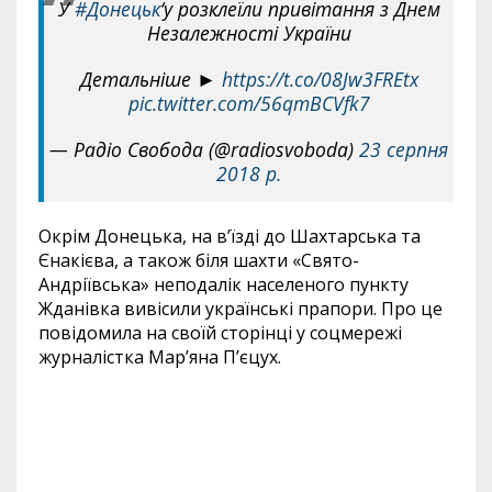
У
#Донецьк
‘у розклеїли привітання з Днем
Незалежності України
Детальніше ►
https://t.co/08Jw3FREtx
pic.twitter.com/56qmBCVfk7
— Радіо Свобода (@radiosvoboda)
23 серпня
2018 р.
Окрім Донецька, на в’їзді до Шахтарська та
Єнакієва, а також біля шахти «Свято-
Андріївська» неподалік населеного пункту
Жданівка вивісили українські прапори. Про це
повідомила на своїй сторінці у соцмережі
журналістка Мар’яна П’єцух.