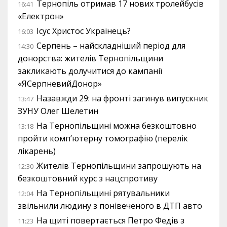
Тернопіль отримав 17 нових тролейбусів
16:41
«Електрон»
Ісус Христос Українець?
16:03
Серпень – найскладніший період для
14:30
донорства: жителів Тернопільщини
закликають долучитися до кампанії
«ЯСерпневийДонор»
Назавжди 29: на фронті загинув випускник
13:47
ЗУНУ Олег Шелетин
На Тернопільщині можна безкоштовно
13:18
пройти комп’ютерну томографію (перелік
лікарень)
Жителів Тернопільщини запрошують на
12:30
безкоштовний курс з нацспротиву
На Тернопільщині рятувальники
12:04
звільнили людину з понівеченого в ДТП авто
На щиті повертається Петро Федів з
11:23