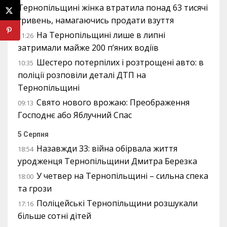
Тернопільщині жінка втратила понад 63 тисячі
гривень, намагаючись продати взуття
На Тернопільщині лише в липні
11:26
затримали майже 200 п’яних водіїв
Шестеро потерпілих і розтрощені авто: в
10:35
поліції розповіли деталі ДТП на
Тернопільщині
Свято нового врожаю: Преображення
09:13
Господнє або Яблучний Спас
5 Серпня
Назавжди 33: війна обірвала життя
18:54
уродженця Тернопільщини Дмитра Березка
У четвер на Тернопільщині – сильна спека
18:00
та грози
Поліцейські Тернопільщини розшукали
17:16
більше сотні дітей