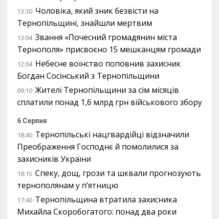
Чоловіка, який зник безвісти на
13:30
Тернопільщині, знайшли мертвим
Звання «Почесний громадянин міста
13:04
Тернополя» присвоєно 15 мешканцям громади
Небесне воїнство поповнив захисник
12:04
Богдан Сосінський з Тернопільщини
Жителі Тернопільщини за сім місяців
09:10
сплатили понад 1,6 млрд грн військового збору
6 Серпня
Тернопільські нацгвардійці відзначили
18:40
Преображення Господнє й помолилися за
захисників України
Спеку, дощ, грози та шквали прогнозують
18:15
тернополянам у п’ятницю
Тернопільщина втратила захисника
17:40
Михайла Скоробогатого: понад два роки