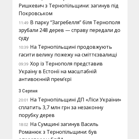
Ришкевич з Тернопільщини: загинув під
Покровськом
В парку “Загребелля” біля Тернополя
11:49
зрубали 248 дерев — справу передали до
суду
На Тернопільщині продовжують
10:39
гасити велику пожежу на сміттєзвалищі
Хор із Тернополя представив
09:39
Україну в Естонії на масштабній
антивоєнній прем’єрі
3 Серпня
На Тернопільщині ДП «Ліси України»
20:01
сплатить 3,7 млн грн за незаконну
порубку дерев
На Сумщині загинув Василь
18:02
Романюк з Тернопільщини: був