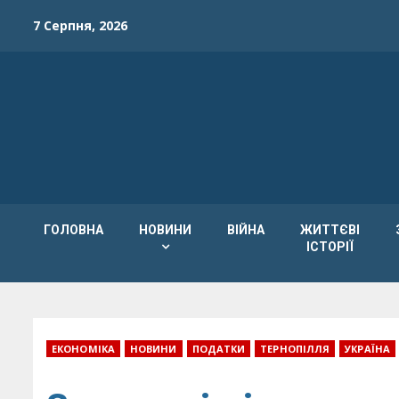
Skip
7 Серпня, 2026
to
content
ГОЛОВНА
НОВИНИ
ВІЙНА
ЖИТТЄВІ
ІСТОРІЇ
ЕКОНОМІКА
НОВИНИ
ПОДАТКИ
ТЕРНОПІЛЛЯ
УКРАЇНА