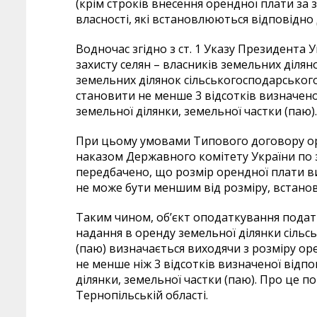
(крім строків внесення орендної плати за
власності, які встановлюються відповідно 
Водночас згідно з ст. 1 Указу Президента
захисту селян – власників земельних ділян
земельних ділянок сільськогосподарського
становити не менше 3 відсотків визначено
земельної ділянки, земельної частки (паю).
При цьому умовами Типового договору ор
наказом Державного комітету України по з
передбачено, що розмір орендної плати в
не може бути меншим від розміру, встан
Таким чином, об’єкт оподаткування податк
надання в оренду земельної ділянки сільс
(паю) визначається виходячи з розміру оре
не менше ніж 3 відсотків визначеної відп
ділянки, земельної частки (паю). Про це 
Тернопільській області.