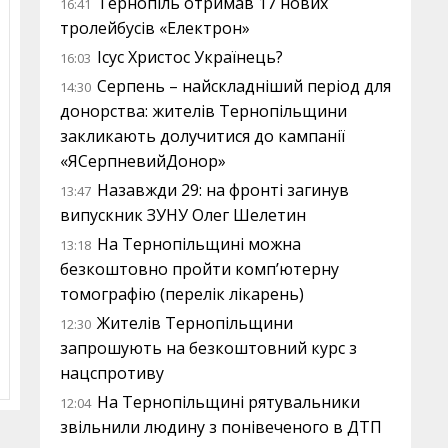
Тернопіль отримав 17 нових
16:41
тролейбусів «Електрон»
Ісус Христос Українець?
16:03
Серпень – найскладніший період для
14:30
донорства: жителів Тернопільщини
закликають долучитися до кампанії
«ЯСерпневийДонор»
Назавжди 29: на фронті загинув
13:47
випускник ЗУНУ Олег Шелетин
На Тернопільщині можна
13:18
безкоштовно пройти комп’ютерну
томографію (перелік лікарень)
Жителів Тернопільщини
12:30
запрошують на безкоштовний курс з
нацспротиву
На Тернопільщині рятувальники
12:04
звільнили людину з понівеченого в ДТП