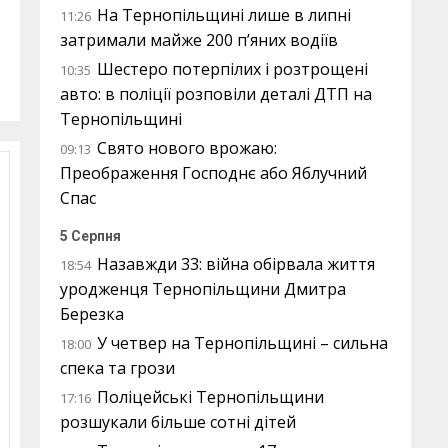
На Тернопільщині лише в липні
11:26
затримали майже 200 п’яних водіїв
Шестеро потерпілих і розтрощені
10:35
авто: в поліції розповіли деталі ДТП на
Тернопільщині
Свято нового врожаю:
09:13
Преображення Господнє або Яблучний
Спас
5 Серпня
Назавжди 33: війна обірвала життя
18:54
уродженця Тернопільщини Дмитра
Березка
У четвер на Тернопільщині – сильна
18:00
спека та грози
Поліцейські Тернопільщини
17:16
розшукали більше сотні дітей