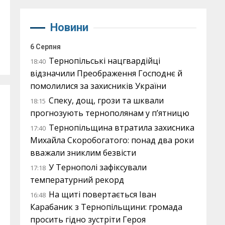
Новини
6 Серпня
Тернопільські нацгвардійці
18:40
відзначили Преображення Господнє й
помолилися за захисників України
Спеку, дощ, грози та шквали
18:15
прогнозують тернополянам у п’ятницю
Тернопільщина втратила захисника
17:40
Михайла Скоробогатого: понад два роки
вважали зниклим безвісти
У Тернополі зафіксували
17:18
температурний рекорд
На щиті повертається Іван
16:48
Карабаник з Тернопільщини: громада
просить гідно зустріти Героя