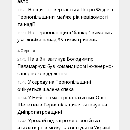
авто
На щиті повертається Петро Федів з
11:23
Тернопільщини: майже рік невідомості
та надії
На Тернопільщині “банкір” виманив
10:31
у чоловіка понад 35 тисяч гривень
4 Серпня
На війні загинув Володимир
21:45
Паламарчук: був командиром інженерно-
саперного відділення
У середу на Тернопільщині
18:40
очікується шалена спека
У Небесному строю захисник Олег
18:14
Шелетин з Тернопільщини: загинув на
Дніпропетровщині
Урожай під загрозою: російські
17:48
атаки портів можуть коштувати Україні