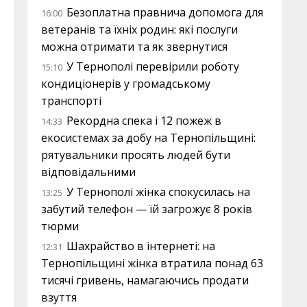
Безоплатна правнича допомога для
16:00
ветеранів та їхніх родин: які послуги
можна отримати та як звернутися
У Тернополі перевірили роботу
15:10
кондиціонерів у громадському
транспорті
Рекордна спека і 12 пожеж в
14:33
екосистемах за добу на Тернопільщині:
рятувальники просять людей бути
відповідальними
У Тернополі жінка спокусилась на
13:25
забутий телефон — їй загрожує 8 років
тюрми
Шахрайство в інтернеті: на
12:31
Тернопільщині жінка втратила понад 63
тисячі гривень, намагаючись продати
взуття