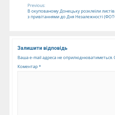
Previous:
Continue
В окупованому Донецьку розклеїли листів
з привітаннями до Дня Незалежності (ФОТ
Reading
Залишити відповідь
Ваша e-mail адреса не оприлюднюватиметься.
Коментар
*