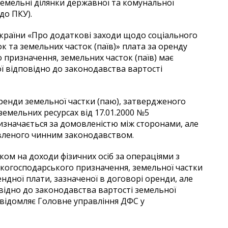
 земельні ділянки державної та комунальної
до ПКУ).
 України «Про додаткові заходи щодо соціального
ок та земельних часток (паїв)» плата за оренду
 призначення, земельних часток (паїв) має
ї відповідно до законодавства вартості
енди земельної частки (паю), затвердженого
емельних ресурсах від 17.01.2000 №5
изначається за домовленістю між сторонами, але
овленого чинним законодавством.
ом на доходи фізичних осіб за операціями з
ькогосподарського призначення, земельної частки
ндної плати, зазначеної в договорі оренди, але
овідно до законодавства вартості земельної
повідомляє Головне управління ДФС у