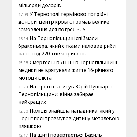
мільярди доларів
У Тернополі терміново потрібні
17:09
донори: центр крові отримав велике
замовлення для потреб ЗСУ
На Тернопільщині спіймали
16:34
браконьєра, який сітками наловив риби
на понад 220 тисяч гривень
Смертельна ДТП на Тернопільщині:
15:38
медики не врятували життя 16-річного
мотоцикліста
На фронті загинув Юрій Пушкар з
13:23
Тернопільщини: війна забирає
найкращих
Поліція знайшла нападника, який у
12:50
Тернополі травмував дитину металевою
пляшкою
На щиті повертається Василь
12:17