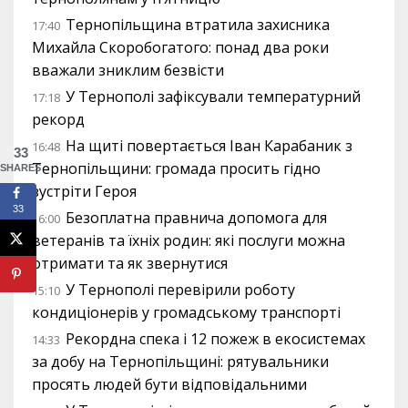
Тернопільщина втратила захисника
17:40
Михайла Скоробогатого: понад два роки
вважали зниклим безвісти
У Тернополі зафіксували температурний
17:18
рекорд
На щиті повертається Іван Карабаник з
16:48
33
Тернопільщини: громада просить гідно
SHARES
зустріти Героя
33
Безоплатна правнича допомога для
16:00
ветеранів та їхніх родин: які послуги можна
отримати та як звернутися
У Тернополі перевірили роботу
15:10
кондиціонерів у громадському транспорті
Рекордна спека і 12 пожеж в екосистемах
14:33
за добу на Тернопільщині: рятувальники
просять людей бути відповідальними