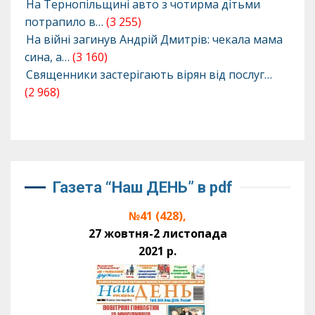
На Тернопільщині авто з чотирма дітьми
потрапило в…
(3 255)
На війні загинув Андрій Дмитрів: чекала мама
сина, а…
(3 160)
Священники застерігають вірян від послуг…
(2 968)
Газета “Наш ДЕНЬ” в pdf
№41 (428),
27 жовтня-2 листопада
2021 р.