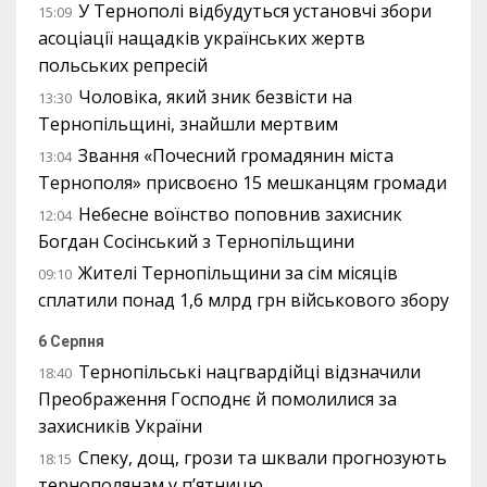
У Тернополі відбудуться установчі збори
15:09
асоціації нащадків українських жертв
польських репресій
Чоловіка, який зник безвісти на
13:30
Тернопільщині, знайшли мертвим
Звання «Почесний громадянин міста
13:04
Тернополя» присвоєно 15 мешканцям громади
Небесне воїнство поповнив захисник
12:04
Богдан Сосінський з Тернопільщини
Жителі Тернопільщини за сім місяців
09:10
сплатили понад 1,6 млрд грн військового збору
6 Серпня
Тернопільські нацгвардійці відзначили
18:40
Преображення Господнє й помолилися за
захисників України
Спеку, дощ, грози та шквали прогнозують
18:15
тернополянам у п’ятницю