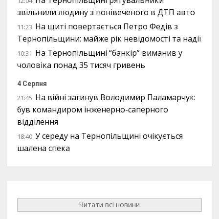
12:04
звільнили людину з понівеченого в ДТП авто
На щиті повертається Петро Федів з
11:23
Тернопільщини: майже рік невідомості та надії
На Тернопільщині “банкір” виманив у
10:31
чоловіка понад 35 тисяч гривень
4 Серпня
На війні загинув Володимир Паламарчук:
21:45
був командиром інженерно-саперного
відділення
У середу на Тернопільщині очікується
18:40
шалена спека
Читати всі новини