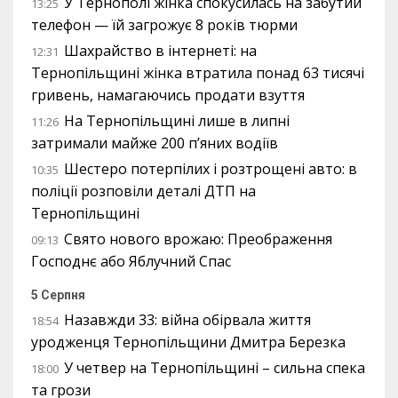
У Тернополі жінка спокусилась на забутий
13:25
телефон — їй загрожує 8 років тюрми
Шахрайство в інтернеті: на
12:31
Тернопільщині жінка втратила понад 63 тисячі
гривень, намагаючись продати взуття
На Тернопільщині лише в липні
11:26
затримали майже 200 п’яних водіїв
Шестеро потерпілих і розтрощені авто: в
10:35
поліції розповіли деталі ДТП на
Тернопільщині
Свято нового врожаю: Преображення
09:13
Господнє або Яблучний Спас
5 Серпня
Назавжди 33: війна обірвала життя
18:54
уродженця Тернопільщини Дмитра Березка
У четвер на Тернопільщині – сильна спека
18:00
та грози