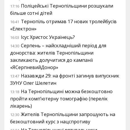
Поліцейські Тернопільщини розшукали
17:16
більше сотні дітей
Тернопіль отримав 17 нових тролейбусів
16:41
«Електрон»
Ісус Христос Українець?
16:03
Серпень – найскладніший період для
14:30
донорства: жителів Тернопільщини
закликають долучитися до кампанії
«ЯСерпневийДонор»
Назавжди 29: на фронті загинув випускник
13:47
ЗУНУ Олег Шелетин
На Тернопільщині можна безкоштовно
13:18
пройти комп’ютерну томографію (перелік
лікарень)
Жителів Тернопільщини запрошують на
12:30
безкоштовний курс з нацспротиву
На Тернопільщині рятувальники