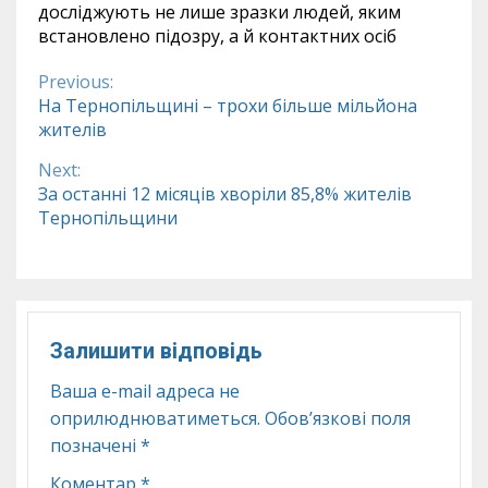
досліджують не лише зразки людей, яким
встановлено підозру, а й контактних осіб
Previous:
Continue
На Тернопільщині – трохи більше мільйона
жителів
Reading
Next:
За останні 12 місяців хворіли 85,8% жителів
Тернопільщини
Залишити відповідь
Ваша e-mail адреса не
оприлюднюватиметься.
Обов’язкові поля
позначені
*
Коментар
*