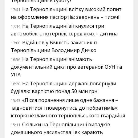
Тернопільщині в суботу?
На Тернопільщині влітку високий попит
17:41
на оформлення паспортів: звернень – тисячі
На Тернопільщині зіткнулися три
17:14
автомобілі: є потерпілі, серед яких – дитина
Відійшов у Вічність захисник із
17:00
Тернопільщини Володимир Дичко
На Тернопільщині знімають
16:56
документальний цикл про ветеранок ОУН та
УПА
На Тернопільщині державі повернули
16:20
будівлю вартістю понад 50 млн грн
«Після поранення лише одне бажання –
15:43
відновитися і повернутись до побратимів»:
історія незламного тернопільського гвардійця
Скільки на Тернопільщині випадків
15:11
домашнього насильства і як карають