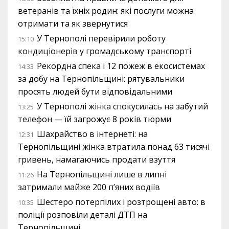
ветеранів та їхніх родин: які послуги можна
отримати та як звернутися
У Тернополі перевірили роботу
15:10
кондиціонерів у громадському транспорті
Рекордна спека і 12 пожеж в екосистемах
14:33
за добу на Тернопільщині: рятувальники
просять людей бути відповідальними
У Тернополі жінка спокусилась на забутий
13:25
телефон — їй загрожує 8 років тюрми
Шахрайство в інтернеті: на
12:31
Тернопільщині жінка втратила понад 63 тисячі
гривень, намагаючись продати взуття
На Тернопільщині лише в липні
11:26
затримали майже 200 п’яних водіїв
Шестеро потерпілих і розтрощені авто: в
10:35
поліції розповіли деталі ДТП на
Тернопільщині