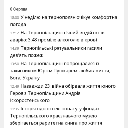
8 Серпня
У неділю на тернополян очікує комфортна
18:00
погода
На Тернопільщині п’яний водій скоїв
17:12
аварію: 3,48 проміле алкоголю в крові
Тернопільські рятувальники гасили
14:39
дев’ять пожеж
На Тернопільщині попрощалися із
13:50
захисником Юрієм Пушкарем: любив життя,
Бога, Україну
Назавжди 23: війна обірвала життя юного
12:49
Героя з Тернопільщини Андрія
Іскоростенського
Історія одного експонату: у фондах
11:35
Тернопільського краєзнавчого музею
зберігається раритетна книга про життя