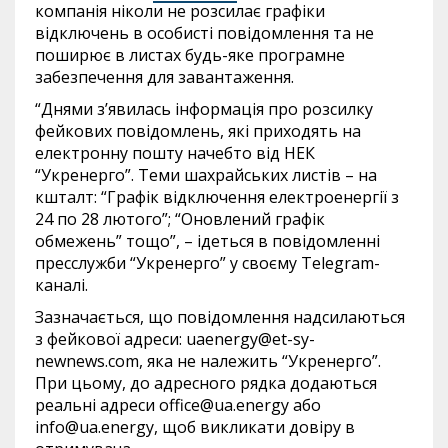
компанія ніколи не розсилає графіки
відключень в особисті повідомлення та не
поширює в листах будь-яке програмне
забезпечення для завантаження.
“Днями з’явилась інформація про розсилку
фейкових повідомлень, які приходять на
електронну пошту начебто від НЕК
“Укренерго”. Теми шахрайських листів – на
кшталт: “Графік відключення електроенергії з
24 по 28 лютого”; “Оновлений графік
обмежень” тощо”, – ідеться в повідомленні
пресслужби “Укренерго” у своєму Telegram-
каналі.
Зазначається, що повідомлення надсилаються
з фейкової адреси:
uaenergy@et-sy-
newnews.com
, яка не належить “Укренерго”.
При цьому, до адресного рядка додаються
реальні адреси
office@ua.energy
або
info@ua.energy
, щоб викликати довіру в