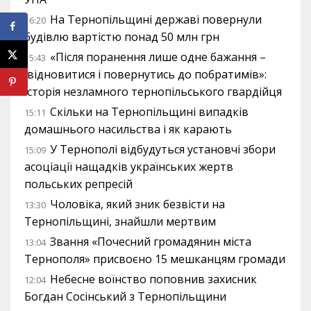
На Тернопільщині державі повернули
16:20
будівлю вартістю понад 50 млн грн
«Після поранення лише одне бажання –
15:43
відновитися і повернутись до побратимів»:
історія незламного тернопільського гвардійця
Скільки на Тернопільщині випадків
15:11
домашнього насильства і як карають
У Тернополі відбудуться установчі збори
15:09
асоціації нащадків українських жертв
польських репресій
Чоловіка, який зник безвісти на
13:30
Тернопільщині, знайшли мертвим
Звання «Почесний громадянин міста
13:04
Тернополя» присвоєно 15 мешканцям громади
Небесне воїнство поповнив захисник
12:04
Богдан Сосінський з Тернопільщини