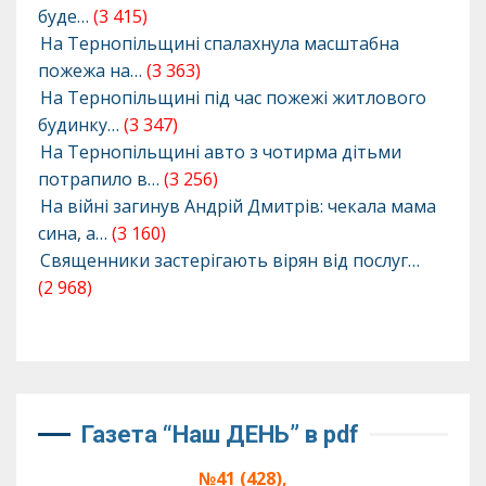
буде…
(3 415)
На Тернопільщині спалахнула масштабна
пожежа на…
(3 363)
На Тернопільщині під час пожежі житлового
будинку…
(3 347)
На Тернопільщині авто з чотирма дітьми
потрапило в…
(3 256)
На війні загинув Андрій Дмитрів: чекала мама
сина, а…
(3 160)
Священники застерігають вірян від послуг…
(2 968)
Газета “Наш ДЕНЬ” в pdf
№41 (428),