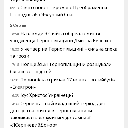
Свято нового врожаю: Преображення
09:13
Господнє або Яблучний Спас
5 Серпня
Назавжди 33: війна обірвала життя
18:54
уродженця Тернопільщини Дмитра Березка
У четвер на Тернопільщині – сильна спека
18:00
та грози
Поліцейські Тернопільщини розшукали
17:16
більше сотні дітей
Тернопіль отримав 17 нових тролейбусів
16:41
«Електрон»
Ісус Христос Українець?
16:03
Серпень – найскладніший період для
14:30
донорства: жителів Тернопільщини
закликають долучитися до кампанії
«ЯСерпневийДонор»