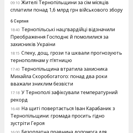
Жителі Тернопільщини за сім місяців
09:10
сплатили понад 1,6 млрд грн військового збору
6 Серпня
Тернопільські нацгвардійці відзначили
18:40
Преображення Господнє й помолилися за
захисників України
Спеку, дощ, грози та шквали прогнозують
18:15
тернополянам у п’ятницю
Тернопільщина втратила захисника
17:40
Михайла Скоробогатого: понад два роки
вважали зниклим безвісти
У Тернополі зафіксували температурний
17:18
рекорд
На щиті повертається Іван Карабаник з
16:48
Тернопільщини: громада просить гідно
зустріти Героя
Безоплатна правнича допомога для
16:00