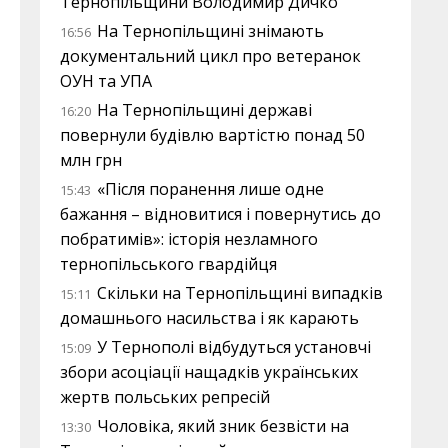
Тернопільщини Володимир Дичко
На Тернопільщині знімають
16:56
документальний цикл про ветеранок
ОУН та УПА
На Тернопільщині державі
16:20
повернули будівлю вартістю понад 50
млн грн
«Після поранення лише одне
15:43
бажання – відновитися і повернутись до
побратимів»: історія незламного
тернопільського гвардійця
Скільки на Тернопільщині випадків
15:11
домашнього насильства і як карають
У Тернополі відбудуться установчі
15:09
збори асоціації нащадків українських
жертв польських репресій
Чоловіка, який зник безвісти на
13:30