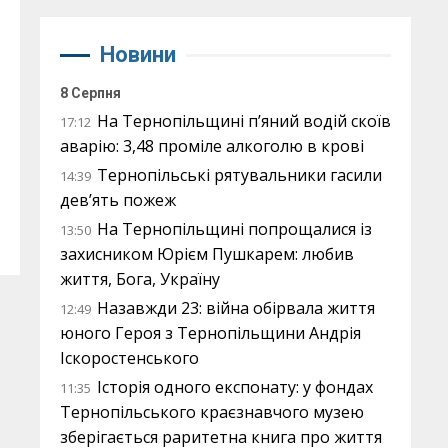
Новини
8 Серпня
На Тернопільщині п’яний водій скоїв
17:12
аварію: 3,48 проміле алкоголю в крові
Тернопільські рятувальники гасили
14:39
дев’ять пожеж
На Тернопільщині попрощалися із
13:50
захисником Юрієм Пушкарем: любив
життя, Бога, Україну
Назавжди 23: війна обірвала життя
12:49
юного Героя з Тернопільщини Андрія
Іскоростенського
Історія одного експонату: у фондах
11:35
Тернопільського краєзнавчого музею
зберігається раритетна книга про життя