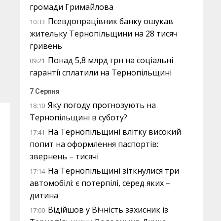
громади Гримайлова
Псевдопрацівник банку ошукав
10:33
жительку Тернопільщини на 28 тисяч
гривень
Понад 5,8 млрд грн на соціальні
09:21
гарантії сплатили на Тернопільщині
7 Серпня
Яку погоду прогнозують на
18:10
Тернопільщині в суботу?
На Тернопільщині влітку високий
17:41
попит на оформлення паспортів:
звернень – тисячі
На Тернопільщині зіткнулися три
17:14
автомобілі: є потерпілі, серед яких –
дитина
Відійшов у Вічність захисник із
17:00