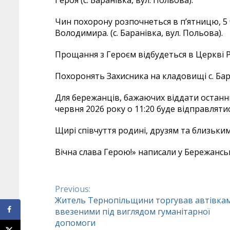
Чин похорону розпочнеться в п’ятницю, 5 ч
Володимира. (с. Баранівка, вул. Польова).
Прощання з Героєм відбудеться в Церкві Рі
Похоронять Захисника на кладовищі с. Бар
Для бережанців, бажаючих віддати останн
червня 2026 року о 11:20 буде відправлят
Щирі співчуття родині, друзям та близьки
Вічна слава Герою!» написали у Бережанські
Previous:
Continue
Житель Тернопільщини торгував автівка
ввезеними під виглядом гуманітарної
Reading
допомоги