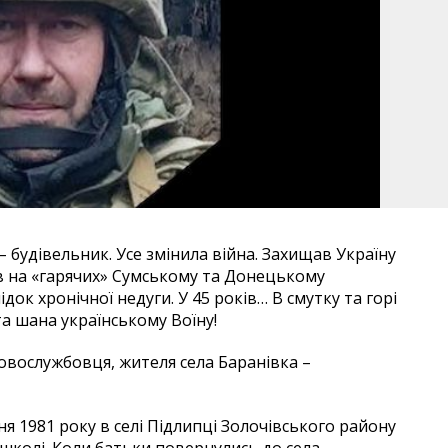
будівельник. Усе змінила війна. Захищав Україну
ав на «гарячих» Сумському та Донецькому
ок хронічної недуги. У 45 років… В смутку та горі
та шана українському Воїну!
овослужбовця, жителя села Баранівка –
1981 року в селі Підлипці Золочівського району
й школі. Коли батьки повернулись до села