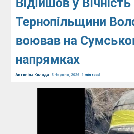
Відійшов у Вічність
Тернопільщини Вол
воював на Сумсько
напрямках
Антоніна Коляда
3 Червня, 2026
1 min read