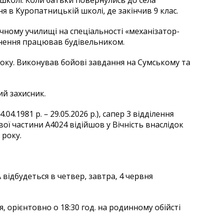
в Куропатницькій школі, де закінчив 9 клас.
ічному училищі на спеціальності «механізатор-
нення працював будівельником.
оку. Виконував бойові завдання на Сумському та
ий захисник.
1981 р. – 29.05.2026 р.), сапер 3 відділення
ї частини А4024 відійшов у Вічність внаслідок
 року.
ідбудеться в четвер, завтра, 4 червня
, орієнтовно о 18:30 год. на родинному обійсті