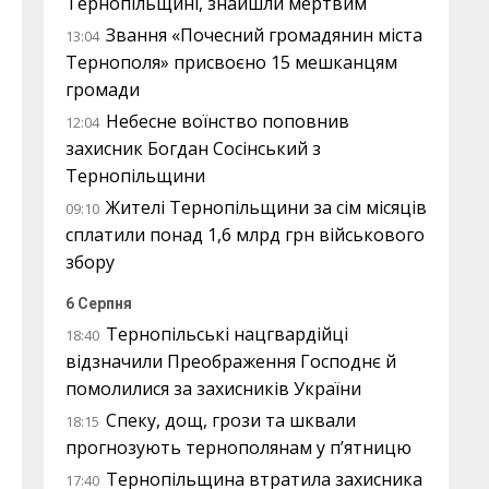
Тернопільщині, знайшли мертвим
Звання «Почесний громадянин міста
13:04
Тернополя» присвоєно 15 мешканцям
громади
Небесне воїнство поповнив
12:04
захисник Богдан Сосінський з
Тернопільщини
Жителі Тернопільщини за сім місяців
09:10
сплатили понад 1,6 млрд грн військового
збору
6 Серпня
Тернопільські нацгвардійці
18:40
відзначили Преображення Господнє й
помолилися за захисників України
Спеку, дощ, грози та шквали
18:15
прогнозують тернополянам у п’ятницю
Тернопільщина втратила захисника
17:40