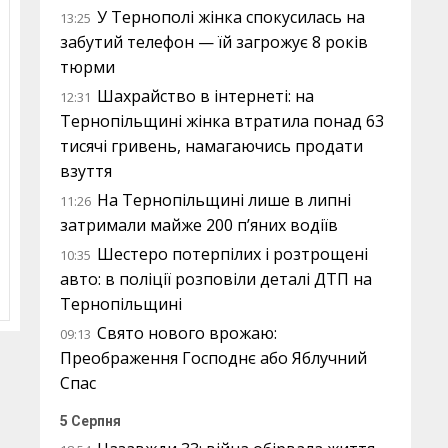
У Тернополі жінка спокусилась на
13:25
забутий телефон — їй загрожує 8 років
тюрми
Шахрайство в інтернеті: на
12:31
Тернопільщині жінка втратила понад 63
тисячі гривень, намагаючись продати
взуття
На Тернопільщині лише в липні
11:26
затримали майже 200 п’яних водіїв
Шестеро потерпілих і розтрощені
10:35
авто: в поліції розповіли деталі ДТП на
Тернопільщині
Свято нового врожаю:
09:13
Преображення Господнє або Яблучний
Спас
5 Серпня