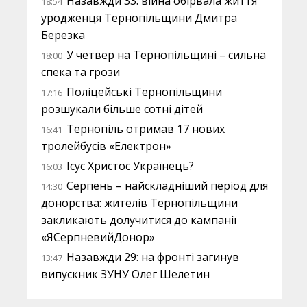
Назавжди 33: війна обірвала життя
18:54
уродженця Тернопільщини Дмитра
Березка
У четвер на Тернопільщині – сильна
18:00
спека та грози
Поліцейські Тернопільщини
17:16
розшукали більше сотні дітей
Тернопіль отримав 17 нових
16:41
тролейбусів «Електрон»
Ісус Христос Українець?
16:03
Серпень – найскладніший період для
14:30
донорства: жителів Тернопільщини
закликають долучитися до кампанії
«ЯСерпневийДонор»
Назавжди 29: на фронті загинув
13:47
випускник ЗУНУ Олег Шелетин