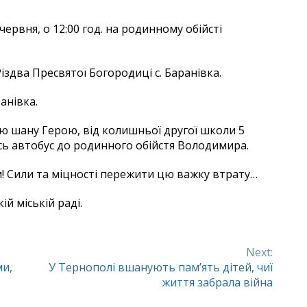
ервня, о 12:00 год. на родинному обійсті
здва Пресвятої Богородиці с. Баранівка.
анівка.
ю шану Герою, від колишньої другої школи 5
ись автобус до родинного обійстя Володимира.
м! Сили та міцності пережити цю важку втрату…
й міській раді.
Next:
ми,
У Тернополі вшанують пам’ять дітей, чиї
життя забрала війна