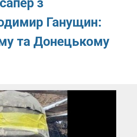
 сапер з
одимир Ганущин:
му та Донецькому