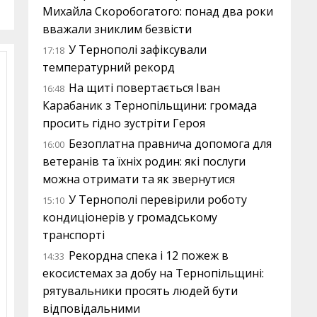
Михайла Скоробогатого: понад два роки
вважали зниклим безвісти
У Тернополі зафіксували
17:18
температурний рекорд
На щиті повертається Іван
16:48
Карабаник з Тернопільщини: громада
просить гідно зустріти Героя
Безоплатна правнича допомога для
16:00
ветеранів та їхніх родин: які послуги
можна отримати та як звернутися
У Тернополі перевірили роботу
15:10
кондиціонерів у громадському
транспорті
Рекордна спека і 12 пожеж в
14:33
екосистемах за добу на Тернопільщині:
рятувальники просять людей бути
відповідальними