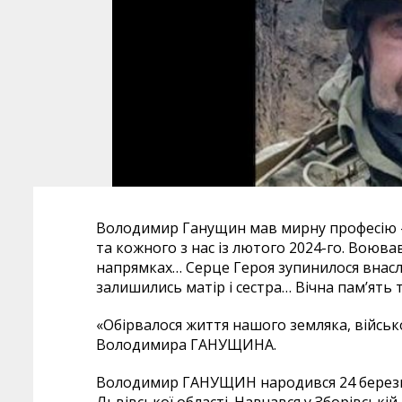
Володимир Ганущин мав мирну професію – 
та кожного з нас із лютого 2024-го. Воюв
напрямках… Серце Героя зупинилося внаслід
залишились матір і сестра… Вічна пам’ять 
«Обірвалося життя нашого земляка, військ
Володимира ГАНУЩИНА.
Володимир ГАНУЩИН народився 24 березня 
Львівської області. Навчався у Зборівські