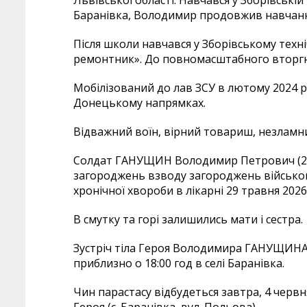
Баранівка, Володимир продовжив навчання 
Після школи навчався у Зборівському техн
ремонтник». До повномасштабного вторг
Мобілізований до лав ЗСУ в лютому 2024 р
Донецькому напрямках.
Відважний воїн, вірний товариш, незламн
Солдат ГАНУЩИН Володимир Петрович (24.04.
загороджень взводу загороджень військово
хронічної хвороби в лікарні 29 травня 2026
В смутку та горі залишились мати і сестра.
Зустріч тіла Героя Володимира ГАНУЩИНА в
приблизно о 18:00 год в селі Баранівка.
Чин парастасу відбудеться завтра, 4 червня
Героя (с. Баранівка, вул. Польова).