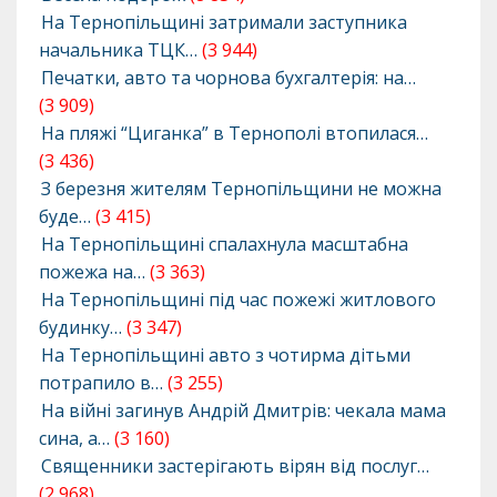
На Тернопільщині затримали заступника
начальника ТЦК…
(3 944)
Печатки, авто та чорнова бухгалтерія: на…
(3 909)
На пляжі “Циганка” в Тернополі втопилася…
(3 436)
З березня жителям Тернопільщини не можна
буде…
(3 415)
На Тернопільщині спалахнула масштабна
пожежа на…
(3 363)
На Тернопільщині під час пожежі житлового
будинку…
(3 347)
На Тернопільщині авто з чотирма дітьми
потрапило в…
(3 255)
На війні загинув Андрій Дмитрів: чекала мама
сина, а…
(3 160)
Священники застерігають вірян від послуг…
(2 968)