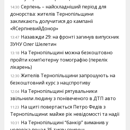
Серпень – найскладніший період для
14:30
донорства: жителів Тернопільщини
закликають долучитися до кампанії
«ЯСерпневийДонор»
Назавжди 29: на фронті загинув випускник
13:47
ЗУНУ Олег Шелетин
На Тернопільщині можна безкоштовно
13:18
пройти комп’ютерну томографію (перелік
лікарень)
Жителів Тернопільщини запрошують на
12:30
безкоштовний курс з нацспротиву
На Тернопільщині рятувальники
12:04
звільнили людину з понівеченого в ДТП авто
На щиті повертається Петро Федів з
11:23
Тернопільщини: майже рік невідомості та надії
На Тернопільщині “банкір” виманив у
10:31
чоловіка понад 35 тисяч гривень