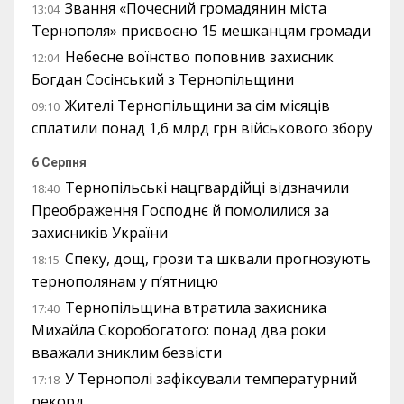
Звання «Почесний громадянин міста
13:04
Тернополя» присвоєно 15 мешканцям громади
Небесне воїнство поповнив захисник
12:04
Богдан Сосінський з Тернопільщини
Жителі Тернопільщини за сім місяців
09:10
сплатили понад 1,6 млрд грн військового збору
6 Серпня
Тернопільські нацгвардійці відзначили
18:40
Преображення Господнє й помолилися за
захисників України
Спеку, дощ, грози та шквали прогнозують
18:15
тернополянам у п’ятницю
Тернопільщина втратила захисника
17:40
Михайла Скоробогатого: понад два роки
вважали зниклим безвісти
У Тернополі зафіксували температурний
17:18
рекорд