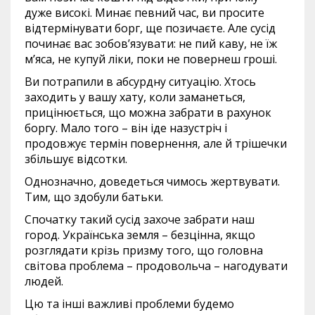
дуже високі. Минає певний час, ви просите
відтермінувати борг, ще позичаєте. Але сусід
починає вас зобов’язувати: не пий каву, не їж
м’яса, не купуй ліки, поки не повернеш гроші.
Ви потрапили в абсурдну ситуацію. Хтось
заходить у вашу хату, коли заманеться,
прицінюється, що можна забрати в рахунок
боргу. Мало того – він іде назустріч і
продовжує термін повернення, але й трішечки
збільшує відсотки.
Однозначно, доведеться чимось жертвувати.
Тим, що здобули батьки.
Спочатку такий сусід захоче забрати наш
город. Українська земля – безцінна, якщо
розглядати крізь призму того, що головна
світова проблема – продовольча – нагодувати
людей.
Цю та інші важливі проблеми будемо