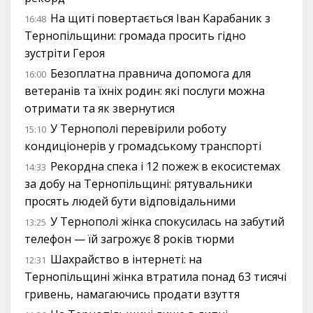
На щиті повертається Іван Карабаник з
16:48
Тернопільщини: громада просить гідно
зустріти Героя
Безоплатна правнича допомога для
16:00
ветеранів та їхніх родин: які послуги можна
отримати та як звернутися
У Тернополі перевірили роботу
15:10
кондиціонерів у громадському транспорті
Рекордна спека і 12 пожеж в екосистемах
14:33
за добу на Тернопільщині: рятувальники
просять людей бути відповідальними
У Тернополі жінка спокусилась на забутий
13:25
телефон — їй загрожує 8 років тюрми
Шахрайство в інтернеті: на
12:31
Тернопільщині жінка втратила понад 63 тисячі
гривень, намагаючись продати взуття