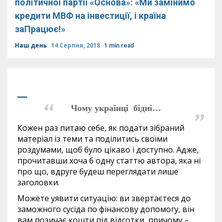
політичної партії «Основа»: «Ми замінимо
кредити МВФ на інвестиції, і країна
заПрацює!»
Наш день
14 Серпня, 2018
1 min read
Чому українці бідні…
Кожен раз питаю себе, як подати зібраний
матеріал із теми та поділитись своїми
роздумами, щоб було цікаво і доступно. Адже,
прочитавши хоча б одну статтю автора, яка ні
про що, вдруге будеш переглядати лише
заголовки.
Можете уявити ситуацію: ви звертаєтеся до
заможного сусіда по фінансову допомогу, він
вам позичає кошти під відсотки, причому –