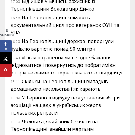
Відійшов у Вічність захисник із
17:00
Тернопільщини Володимир Дичко
На Тернопільщині знімають
16:56
документальний цикл про ветеранок ОУН та
8
УПА
SHARES
На Тернопільщині державі повернули
16:20
будівлю вартістю понад 50 млн грн
8
«Після поранення лише одне бажання –
15:43
відновитися і повернутись до побратимів»:
історія незламного тернопільського гвардійця
Скільки на Тернопільщині випадків
15:11
домашнього насильства і як карають
У Тернополі відбудуться установчі збори
15:09
асоціації нащадків українських жертв
польських репресій
Чоловіка, який зник безвісти на
13:30
Тернопільщині, знайшли мертвим