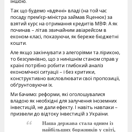
іншою.
Так що будемо «вдячні» владі (на той час
посаду прем’єр-міністра займав Яценюк) за
взятий курс на отримання кредитів МВФ. А як
починав – літав звичайним авіарейсом в
економ-класі, показуючи, як береже бюджетні
кошти.
Але якщо закінчувати з алегоріями та лірикою,
то безсумнівно, що з нинішнім станом справ у
країні потрібно робити глибокий аналіз
економічної ситуації – і без критики,
конструктивно висловлювати свої пропозиції,
обґрунтовуючи їх.
Ми бачимо: реформи, які оголошувалися
владою як необхідні для залучення іноземних
інвестицій, не дали ефекту. І навіть навпаки –
призвели до відтоку інвестицій з України.
Наша держава стала одним із
найбільших боржників у світі,