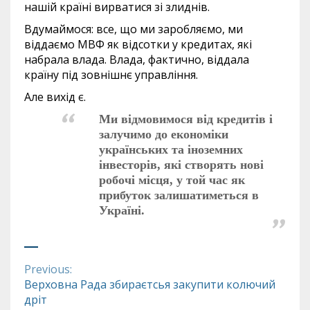
нашій країні вирватися зі злиднів.
Вдумаймося: все, що ми заробляємо, ми
віддаємо МВФ як відсотки у кредитах, які
набрала влада. Влада, фактично, віддала
країну під зовнішнє управління.
Але вихід є.
Ми відмовимося від кредитів і
залучимо до економіки
українських та іноземних
інвесторів, які створять нові
робочі місця, у той час як
прибуток залишатиметься в
Україні.
Previous:
Continue
Верховна Рада збираєтсья закупити колючий
дріт
Reading