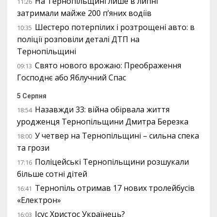
На Тернопільщині лише в липні
11:26
затримали майже 200 п’яних водіїв
Шестеро потерпілих і розтрощені авто: в
10:35
поліції розповіли деталі ДТП на
Тернопільщині
Свято нового врожаю: Преображення
09:13
Господнє або Яблучний Спас
5 Серпня
Назавжди 33: війна обірвала життя
18:54
уродженця Тернопільщини Дмитра Березка
У четвер на Тернопільщині – сильна спека
18:00
та грози
Поліцейські Тернопільщини розшукали
17:16
більше сотні дітей
Тернопіль отримав 17 нових тролейбусів
16:41
«Електрон»
Ісус Христос Українець?
16:03