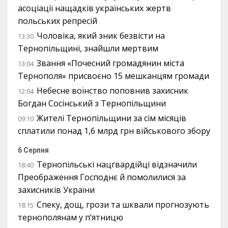
асоціації нащадків українських жертв
польських репресій
Чоловіка, який зник безвісти на
13:30
Тернопільщині, знайшли мертвим
Звання «Почесний громадянин міста
13:04
Тернополя» присвоєно 15 мешканцям громади
Небесне воїнство поповнив захисник
12:04
Богдан Сосінський з Тернопільщини
Жителі Тернопільщини за сім місяців
09:10
сплатили понад 1,6 млрд грн військового збору
6 Серпня
Тернопільські нацгвардійці відзначили
18:40
Преображення Господнє й помолилися за
захисників України
Спеку, дощ, грози та шквали прогнозують
18:15
тернополянам у п’ятницю