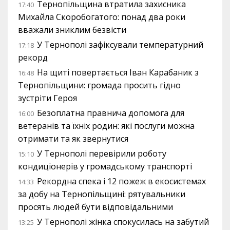
Тернопільщина втратила захисника
17:40
Михайла Скоробогатого: понад два роки
вважали зниклим безвісти
У Тернополі зафіксували температурний
17:18
рекорд
На щиті повертається Іван Карабаник з
16:48
Тернопільщини: громада просить гідно
зустріти Героя
Безоплатна правнича допомога для
16:00
ветеранів та їхніх родин: які послуги можна
отримати та як звернутися
У Тернополі перевірили роботу
15:10
кондиціонерів у громадському транспорті
Рекордна спека і 12 пожеж в екосистемах
14:33
за добу на Тернопільщині: рятувальники
просять людей бути відповідальними
У Тернополі жінка спокусилась на забутий
13:25