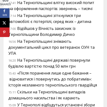
609
На Тернопільщині влітку високий попит
17:41
SHARES
на оформлення паспортів: звернень – тисячі
На Тернопільщині зіткнулися три
17:14
609
автомобілі: є потерпілі, серед яких – дитина
Відійшов у Вічність захисник із
17:00
Тернопільщини Володимир Дичко
На Тернопільщині знімають
16:56
документальний цикл про ветеранок ОУН та
УПА
На Тернопільщині державі повернули
16:20
будівлю вартістю понад 50 млн грн
«Після поранення лише одне бажання –
15:43
відновитися і повернутись до побратимів»:
історія незламного тернопільського гвардійця
Скільки на Тернопільщині випадків
15:11
домашнього насильства і як карають
У Тернополі відбудуться установчі збори
15:09