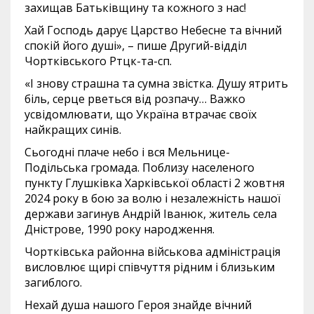
захищав Батьківщину та кожного з нас!
Хай Господь дарує Царство Небесне та вічний
спокій його душі», – пише Другий-відділ
Чортківського Ртцк-та-сп.
«І знову страшна та сумна звістка. Душу ятрить
біль, серце рветься від розпачу… Важко
усвідомлювати, що Україна втрачає своїх
найкращих синів.
Сьогодні плаче небо і вся Мельнице-
Подільська громада. Поблизу населеного
пункту Глушківка Харківської області 2 жовтня
2024 року в бою за волю і незалежність нашої
держави загинув Андрій Іванюк, житель села
Дністрове, 1990 року народження.
Чортківська районна військова адміністрація
висловлює щирі співчуття рідним і близьким
загиблого.
Нехай душа нашого Героя знайде вічний