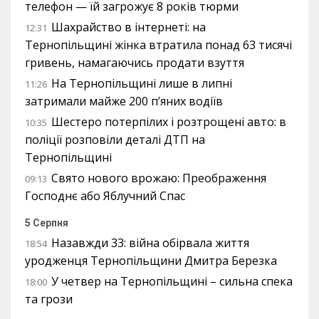
телефон — їй загрожує 8 років тюрми
Шахрайство в інтернеті: на
12:31
Тернопільщині жінка втратила понад 63 тисячі
гривень, намагаючись продати взуття
На Тернопільщині лише в липні
11:26
затримали майже 200 п’яних водіїв
Шестеро потерпілих і розтрощені авто: в
10:35
поліції розповіли деталі ДТП на
Тернопільщині
Свято нового врожаю: Преображення
09:13
Господнє або Яблучний Спас
5 Серпня
Назавжди 33: війна обірвала життя
18:54
уродженця Тернопільщини Дмитра Березка
У четвер на Тернопільщині – сильна спека
18:00
та грози