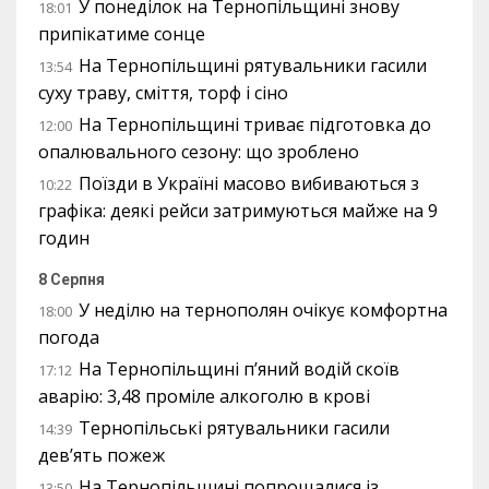
У понеділок на Тернопільщині знову
18:01
припікатиме сонце
На Тернопільщині рятувальники гасили
13:54
суху траву, сміття, торф і сіно
На Тернопільщині триває підготовка до
12:00
опалювального сезону: що зроблено
Поїзди в Україні масово вибиваються з
10:22
графіка: деякі рейси затримуються майже на 9
годин
8 Серпня
У неділю на тернополян очікує комфортна
18:00
погода
На Тернопільщині п’яний водій скоїв
17:12
аварію: 3,48 проміле алкоголю в крові
Тернопільські рятувальники гасили
14:39
дев’ять пожеж
На Тернопільщині попрощалися із
13:50