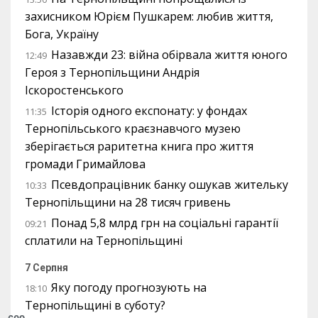
захисником Юрієм Пушкарем: любив життя,
Бога, Україну
Назавжди 23: війна обірвала життя юного
12:49
Героя з Тернопільщини Андрія
Іскоростенського
Історія одного експонату: у фондах
11:35
Тернопільського краєзнавчого музею
зберігається раритетна книга про життя
громади Гримайлова
Псевдопрацівник банку ошукав жительку
10:33
Тернопільщини на 28 тисяч гривень
Понад 5,8 млрд грн на соціальні гарантії
09:21
сплатили на Тернопільщині
7 Серпня
Яку погоду прогнозують на
18:10
Тернопільщині в суботу?