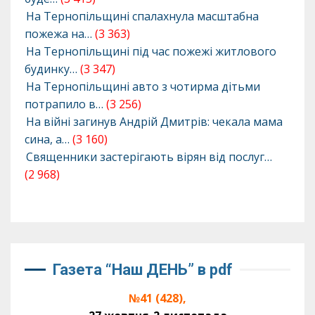
На Тернопільщині спалахнула масштабна
пожежа на…
(3 363)
На Тернопільщині під час пожежі житлового
будинку…
(3 347)
На Тернопільщині авто з чотирма дітьми
потрапило в…
(3 256)
На війні загинув Андрій Дмитрів: чекала мама
сина, а…
(3 160)
Священники застерігають вірян від послуг…
(2 968)
Газета “Наш ДЕНЬ” в pdf
№41 (428),