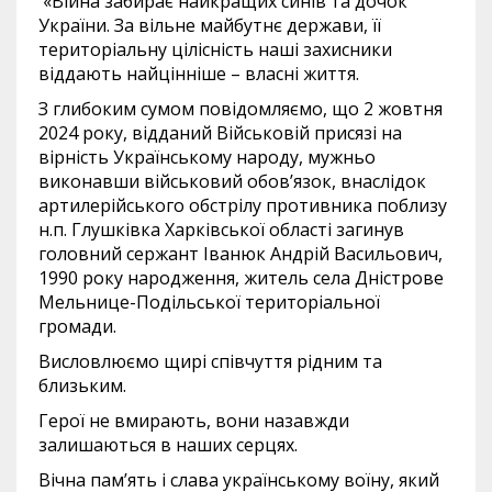
«Війна забирає найкращих синів та дочок
України. За вільне майбутнє держави, її
територіальну цілісність наші захисники
віддають найцінніше – власні життя.
З глибоким сумом повідомляємо, що 2 жовтня
2024 року, відданий Військовій присязі на
вірність Українському народу, мужньо
виконавши військовий обов’язок, внаслідок
артилерійського обстрілу противника поблизу
н.п. Глушківка Харківської області загинув
головний сержант Іванюк Андрій Васильович,
1990 року народження, житель села Дністрове
Мельнице-Подільської територіальної
громади.
Висловлюємо щирі співчуття рідним та
близьким.
Герої не вмирають, вони назавжди
залишаються в наших серцях.
Вічна пам’ять і слава українському воїну, який