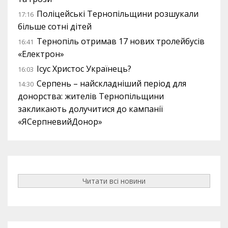
Поліцейські Тернопільщини розшукали
17:16
більше сотні дітей
Тернопіль отримав 17 нових тролейбусів
16:41
«Електрон»
Ісус Христос Українець?
16:03
Серпень – найскладніший період для
14:30
донорства: жителів Тернопільщини
закликають долучитися до кампанії
«ЯСерпневийДонор»
Читати всі новини