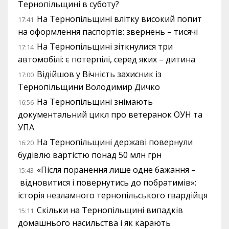
Тернопільщині в суботу?
На Тернопільщині влітку високий попит
17:41
на оформлення паспортів: звернень – тисячі
На Тернопільщині зіткнулися три
17:14
автомобілі: є потерпілі, серед яких – дитина
Відійшов у Вічність захисник із
17:00
Тернопільщини Володимир Дичко
На Тернопільщині знімають
16:56
документальний цикл про ветеранок ОУН та
УПА
На Тернопільщині державі повернули
16:20
будівлю вартістю понад 50 млн грн
«Після поранення лише одне бажання –
15:43
відновитися і повернутись до побратимів»:
історія незламного тернопільського гвардійця
Скільки на Тернопільщині випадків
15:11
домашнього насильства і як карають