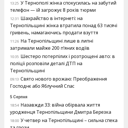
У Тернополі жінка спокусилась на забутий
13:25
телефон — їй загрожує 8 років тюрми
Шахрайство в інтернеті: на
12:31
Тернопільщині жінка втратила понад 63 тисячі
гривень, намагаючись продати взуття
На Тернопільщині лише в липні
11:26
затримали майже 200 п’яних водіїв
Шестеро потерпілих і розтрощені авто: в
10:35
поліції розповіли деталі ДТП на
Тернопільщині
Свято нового врожаю: Преображення
09:13
Господнє або Яблучний Спас
5 Серпня
Назавжди 33: війна обірвала життя
18:54
уродженця Тернопільщини Дмитра Березка
У четвер на Тернопільщині – сильна спека
18:00
та грози