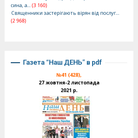
сина, а…
(3 160)
Священники застерігають вірян від послуг…
(2 968)
Газета “Наш ДЕНЬ” в pdf
№41 (428),
27 жовтня-2 листопада
2021 р.