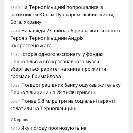
На Тернопільщині попрощалися із
13:50
захисником Юрієм Пушкарем: любив життя,
Бога, Україну
Назавжди 23: війна обірвала життя юного
12:49
Героя з Тернопільщини Андрія
Іскоростенського
Історія одного експонату: у фондах
11:35
Тернопільського краєзнавчого музею
зберігається раритетна книга про життя
громади Гримайлова
Псевдопрацівник банку ошукав жительку
10:33
Тернопільщини на 28 тисяч гривень
Понад 5,8 млрд грн на соціальні гарантії
09:21
сплатили на Тернопільщині
7 Серпня
Яку погоду прогнозують на
18:10