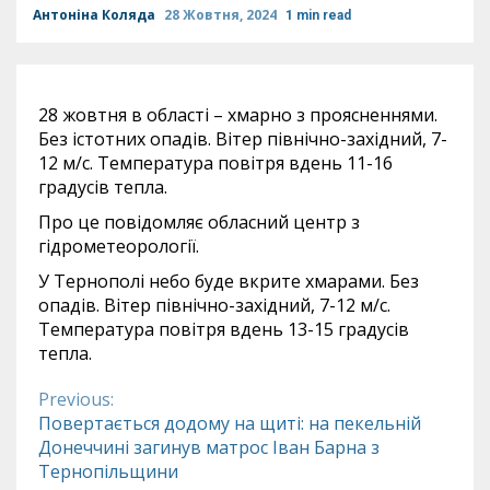
Антоніна Коляда
28 Жовтня, 2024
1 min read
28 жовтня в області – хмарно з проясненнями.
Без істотних опадів. Вітер північно-західний, 7-
12 м/с. Температура повітря вдень 11-16
градусів тепла.
Про це повідомляє обласний центр з
гідрометеорології.
У Тернополі небо буде вкрите хмарами. Без
опадів. Вітер північно-західний, 7-12 м/с.
Температура повітря вдень 13-15 градусів
тепла.
Previous:
Continue
Повертається додому на щиті: на пекельній
Донеччині загинув матрос Іван Барна з
Reading
Тернопільщини