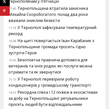
тернополянам у п’ятницю
Тернопільщина втратила захисника
17:40
Михайла Скоробогатого: понад два роки
вважали зниклим безвісти
У Тернополі зафіксували температурний
17:18
рекорд
На щиті повертається Іван Карабаник з
16:48
Тернопільщини: громада просить гідно
зустріти Героя
Безоплатна правнича допомога для
16:00
ветеранів та їхніх родин: які послуги можна
отримати та як звернутися
У Тернополі перевірили роботу
15:10
кондиціонерів у громадському транспорті
Рекордна спека і 12 пожеж в екосистемах
14:33
за добу на Тернопільщині: рятувальники
просять людей бути відповідальними