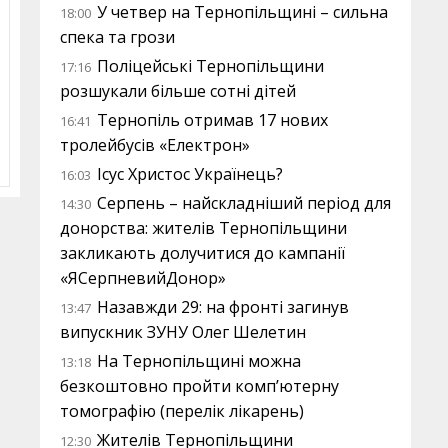
У четвер на Тернопільщині – сильна
18:00
спека та грози
Поліцейські Тернопільщини
17:16
розшукали більше сотні дітей
Тернопіль отримав 17 нових
16:41
тролейбусів «Електрон»
Ісус Христос Українець?
16:03
Серпень – найскладніший період для
14:30
донорства: жителів Тернопільщини
закликають долучитися до кампанії
«ЯСерпневийДонор»
Назавжди 29: на фронті загинув
13:47
випускник ЗУНУ Олег Шелетин
На Тернопільщині можна
13:18
безкоштовно пройти комп’ютерну
томографію (перелік лікарень)
Жителів Тернопільщини
12:30