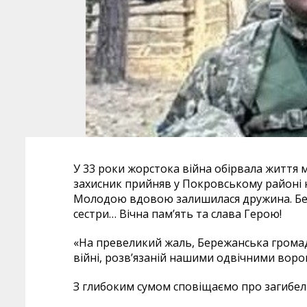
У 33 роки жорстока війна обірвала життя м
захисник прийняв у Покровському районі н
Молодою вдовою залишилася дружина. Без 
сестри… Вічна пам’ять та слава Герою!
«На превеликий жаль, Бережанська громад
війні, розв’язаній нашими одвічними воро
З глибоким сумом сповіщаємо про загибел