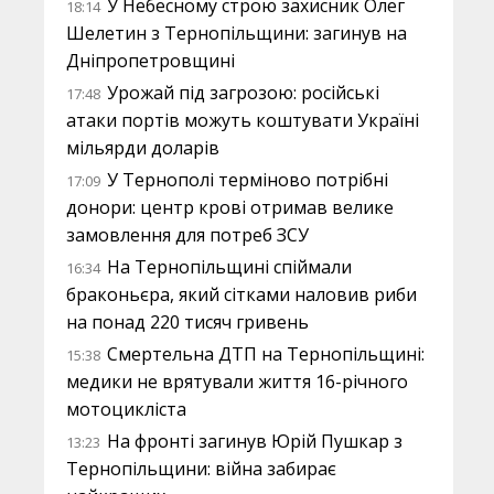
У Небесному строю захисник Олег
18:14
Шелетин з Тернопільщини: загинув на
Дніпропетровщині
Урожай під загрозою: російські
17:48
атаки портів можуть коштувати Україні
мільярди доларів
У Тернополі терміново потрібні
17:09
донори: центр крові отримав велике
замовлення для потреб ЗСУ
На Тернопільщині спіймали
16:34
браконьєра, який сітками наловив риби
на понад 220 тисяч гривень
Смертельна ДТП на Тернопільщині:
15:38
медики не врятували життя 16-річного
мотоцикліста
На фронті загинув Юрій Пушкар з
13:23
Тернопільщини: війна забирає