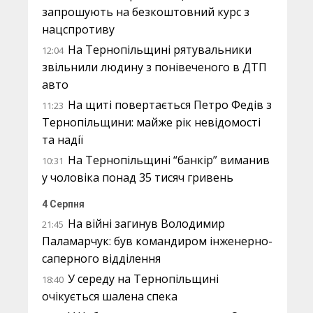
запрошують на безкоштовний курс з
нацспротиву
На Тернопільщині рятувальники
12:04
звільнили людину з понівеченого в ДТП
авто
На щиті повертається Петро Федів з
11:23
Тернопільщини: майже рік невідомості
та надії
На Тернопільщині “банкір” виманив
10:31
у чоловіка понад 35 тисяч гривень
4 Серпня
На війні загинув Володимир
21:45
Паламарчук: був командиром інженерно-
саперного відділення
У середу на Тернопільщині
18:40
очікується шалена спека