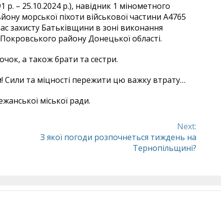
р. – 25.10.2024 р.), навідник 1 мінометного
ьйону морської піхоти військової частини А4765
час захисту Батьківщини в зоні виконання
 Покровського району Донецької області.
чок, а також брати та сестри.
м! Сили та міцності пережити цю важку втрату…
ежанської міської ради.
Next:
З якої погоди розпочнеться тиждень на
Тернопільщині?