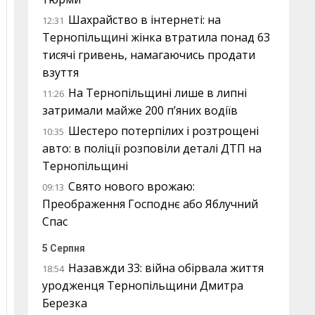
Шахрайство в інтернеті: на
12:31
Тернопільщині жінка втратила понад 63
тисячі гривень, намагаючись продати
взуття
На Тернопільщині лише в липні
11:26
затримали майже 200 п’яних водіїв
Шестеро потерпілих і розтрощені
10:35
авто: в поліції розповіли деталі ДТП на
Тернопільщині
Свято нового врожаю:
09:13
Преображення Господнє або Яблучний
Спас
5 Серпня
Назавжди 33: війна обірвала життя
18:54
уродженця Тернопільщини Дмитра
Березка