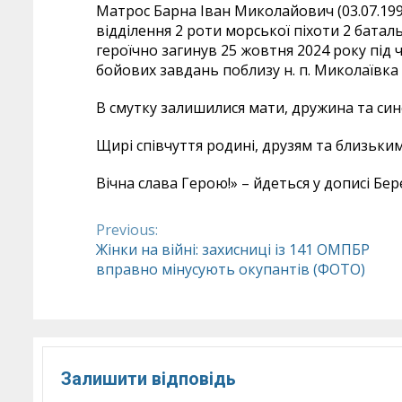
Матрос Барна Іван Миколайович (03.07.1991 
відділення 2 роти морської піхоти 2 батал
героїчно загинув 25 жовтня 2024 року під 
бойових завдань поблизу н. п. Миколаївка
В смутку залишилися мати, дружина та сино
Щирі співчуття родині, друзям та близьки
Вічна слава Герою!» – йдеться у дописі Бер
Previous:
Continue
Жінки на війні: захисниці із 141 ОМПБР
вправно мінусують окупантів (ФОТО)
Reading
Залишити відповідь