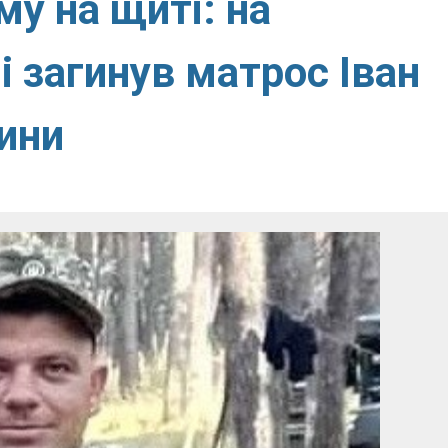
у на щиті: на
і загинув матрос Іван
ини