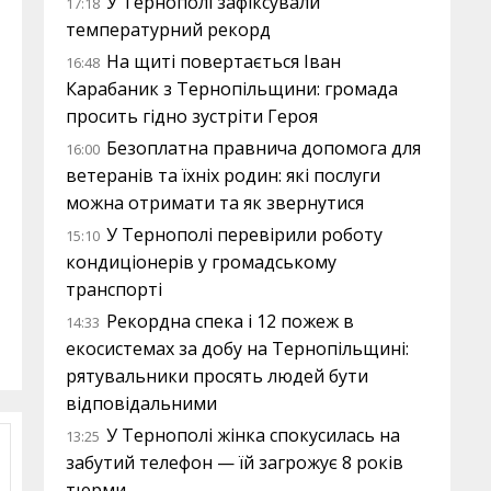
У Тернополі зафіксували
17:18
температурний рекорд
На щиті повертається Іван
16:48
Карабаник з Тернопільщини: громада
просить гідно зустріти Героя
Безоплатна правнича допомога для
16:00
ветеранів та їхніх родин: які послуги
можна отримати та як звернутися
У Тернополі перевірили роботу
15:10
кондиціонерів у громадському
транспорті
Рекордна спека і 12 пожеж в
14:33
екосистемах за добу на Тернопільщині:
рятувальники просять людей бути
відповідальними
У Тернополі жінка спокусилась на
13:25
забутий телефон — їй загрожує 8 років
тюрми