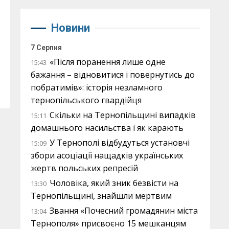
Новини
7 Серпня
«Після поранення лише одне
15:43
бажання – відновитися і повернутись до
побратимів»: історія незламного
тернопільського гвардійця
Скільки на Тернопільщині випадків
15:11
домашнього насильства і як карають
У Тернополі відбудуться установчі
15:09
збори асоціації нащадків українських
жертв польських репресій
Чоловіка, який зник безвісти на
13:30
Тернопільщині, знайшли мертвим
Звання «Почесний громадянин міста
13:04
Тернополя» присвоєно 15 мешканцям