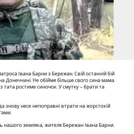
атроса Івана Барни з Бережан. Свій останній бій
а Донеччині. Не обійме більше свого сина мама.
тата ростиме синочок. У смутку – брати та
а знову несе непоправні втрати на жорстокій
гами.
ь нашого земляка, жителя Бережан Івана Барни.