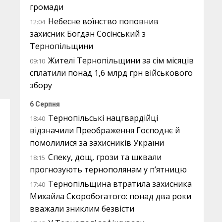
громади
Небесне воїнство поповнив
12:04
захисник Богдан Сосінський з
Тернопільщини
Жителі Тернопільщини за сім місяців
09:10
сплатили понад 1,6 млрд грн військового
збору
6 Серпня
Тернопільські нацгвардійці
18:40
відзначили Преображення Господнє й
помолилися за захисників України
Спеку, дощ, грози та шквали
18:15
прогнозують тернополянам у п’ятницю
Тернопільщина втратила захисника
17:40
Михайла Скоробогатого: понад два роки
вважали зниклим безвісти