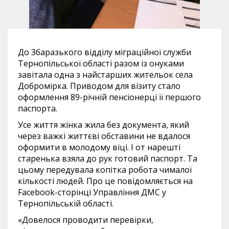
До Збаразького відділу міграційної служби
Тернопільської області разом із онуками
завітала одна з найстарших жительок села
Добромірка. Приводом для візиту стало
оформлення 89-річній пенсіонерці її першого
паспорта.
Усе життя жінка жила без документа, який
через важкі життєві обставини не вдалося
оформити в молодому віці. І от нарешті
старенька взяла до рук готовий паспорт. Та
цьому передувала копітка робота чималої
кількості людей. Про це повідомляється на
Facebook-сторінці Управління ДМС у
Тернопільській області.
«Довелося проводити перевірки,