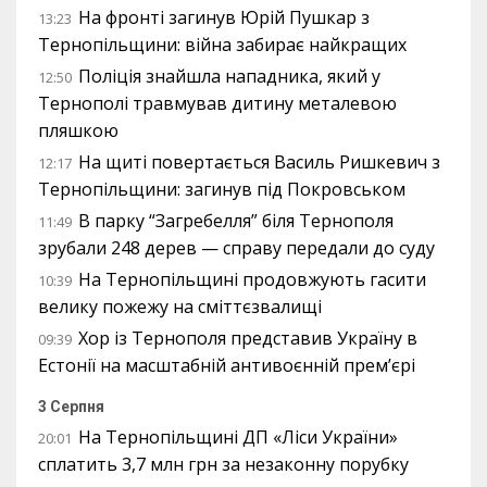
На фронті загинув Юрій Пушкар з
13:23
Тернопільщини: війна забирає найкращих
Поліція знайшла нападника, який у
12:50
Тернополі травмував дитину металевою
пляшкою
На щиті повертається Василь Ришкевич з
12:17
Тернопільщини: загинув під Покровськом
В парку “Загребелля” біля Тернополя
11:49
зрубали 248 дерев — справу передали до суду
На Тернопільщині продовжують гасити
10:39
велику пожежу на сміттєзвалищі
Хор із Тернополя представив Україну в
09:39
Естонії на масштабній антивоєнній прем’єрі
3 Серпня
На Тернопільщині ДП «Ліси України»
20:01
сплатить 3,7 млн грн за незаконну порубку