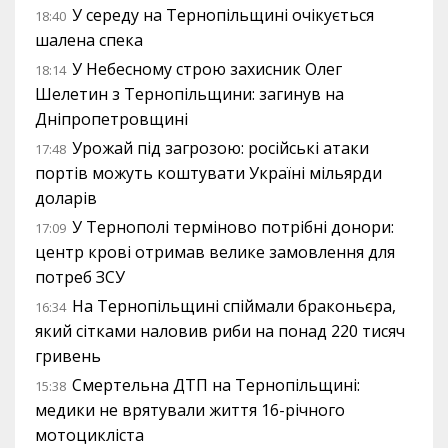
У середу на Тернопільщині очікується
18:40
шалена спека
У Небесному строю захисник Олег
18:14
Шелетин з Тернопільщини: загинув на
Дніпропетровщині
Урожай під загрозою: російські атаки
17:48
портів можуть коштувати Україні мільярди
доларів
У Тернополі терміново потрібні донори:
17:09
центр крові отримав велике замовлення для
потреб ЗСУ
На Тернопільщині спіймали браконьєра,
16:34
який сітками наловив риби на понад 220 тисяч
гривень
Смертельна ДТП на Тернопільщині:
15:38
медики не врятували життя 16-річного
мотоцикліста