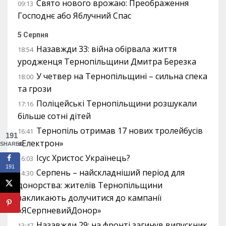
Свято нового врожаю: Преображення
09:13
Господнє або Яблучний Спас
5 Серпня
Назавжди 33: війна обірвала життя
18:54
уродженця Тернопільщини Дмитра Березка
У четвер на Тернопільщині – сильна спека
18:00
та грози
Поліцейські Тернопільщини розшукали
17:16
більше сотні дітей
Тернопіль отримав 17 нових тролейбусів
16:41
191
«Електрон»
SHARES
Ісус Христос Українець?
16:03
191
Серпень – найскладніший період для
14:30
донорства: жителів Тернопільщини
закликають долучитися до кампанії
«ЯСерпневийДонор»
Назавжди 29: на фронті загинув випускник
13:47