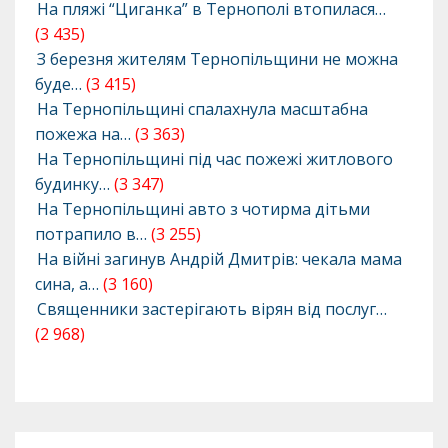
На пляжі “Циганка” в Тернополі втопилася…
(3 435)
З березня жителям Тернопільщини не можна
буде…
(3 415)
На Тернопільщині спалахнула масштабна
пожежа на…
(3 363)
На Тернопільщині під час пожежі житлового
будинку…
(3 347)
На Тернопільщині авто з чотирма дітьми
потрапило в…
(3 255)
На війні загинув Андрій Дмитрів: чекала мама
сина, а…
(3 160)
Священники застерігають вірян від послуг…
(2 968)