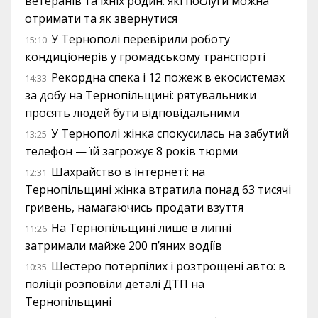
ветеранів та їхніх родин: які послуги можна
отримати та як звернутися
У Тернополі перевірили роботу
15:10
кондиціонерів у громадському транспорті
Рекордна спека і 12 пожеж в екосистемах
14:33
за добу на Тернопільщині: рятувальники
просять людей бути відповідальними
У Тернополі жінка спокусилась на забутий
13:25
телефон — їй загрожує 8 років тюрми
Шахрайство в інтернеті: на
12:31
Тернопільщині жінка втратила понад 63 тисячі
гривень, намагаючись продати взуття
На Тернопільщині лише в липні
11:26
затримали майже 200 п’яних водіїв
Шестеро потерпілих і розтрощені авто: в
10:35
поліції розповіли деталі ДТП на
Тернопільщині