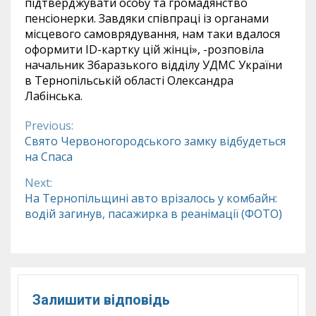
підтверджувати особу та громадянство
пенсіонерки. Завдяки співпраці із органами
місцевого самоврядування, нам таки вдалося
оформити ІD-картку цій жінці», -розповіла
начальник Збаразького відділу УДМС України
в Тернопільській області Олександра
Лабінська.
Previous:
Continue
Свято Червоногородського замку відбудеться
на Спаса
Reading
Next:
На Тернопільщині авто врізалось у комбайн:
водій загинув, пасажирка в реанімації (ФОТО)
Залишити відповідь