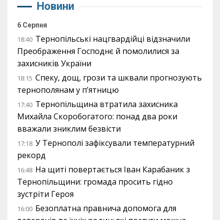
Новини
6 Серпня
Тернопільські нацгвардійці відзначили
18:40
Преображення Господнє й помолилися за
захисників України
Спеку, дощ, грози та шквали прогнозують
18:15
тернополянам у п’ятницю
Тернопільщина втратила захисника
17:40
Михайла Скоробогатого: понад два роки
вважали зниклим безвісти
У Тернополі зафіксували температурний
17:18
рекорд
На щиті повертається Іван Карабаник з
16:48
Тернопільщини: громада просить гідно
зустріти Героя
Безоплатна правнича допомога для
16:00