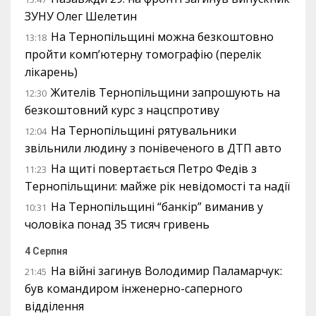
ЗУНУ Олег Шелетин
На Тернопільщині можна безкоштовно
13:18
пройти комп’ютерну томографію (перелік
лікарень)
Жителів Тернопільщини запрошують на
12:30
безкоштовний курс з нацспротиву
На Тернопільщині рятувальники
12:04
звільнили людину з понівеченого в ДТП авто
На щиті повертається Петро Федів з
11:23
Тернопільщини: майже рік невідомості та надії
На Тернопільщині “банкір” виманив у
10:31
чоловіка понад 35 тисяч гривень
4 Серпня
На війні загинув Володимир Паламарчук:
21:45
був командиром інженерно-саперного
відділення