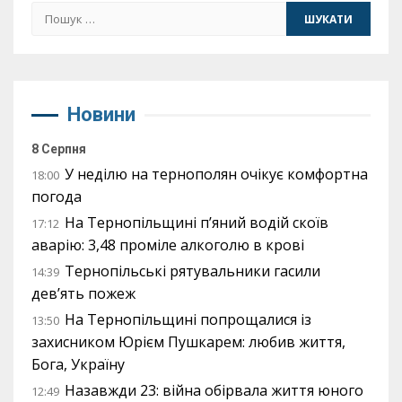
Пошук:
Новини
8 Серпня
У неділю на тернополян очікує комфортна
18:00
погода
На Тернопільщині п’яний водій скоїв
17:12
аварію: 3,48 проміле алкоголю в крові
Тернопільські рятувальники гасили
14:39
дев’ять пожеж
На Тернопільщині попрощалися із
13:50
захисником Юрієм Пушкарем: любив життя,
Бога, Україну
Назавжди 23: війна обірвала життя юного
12:49