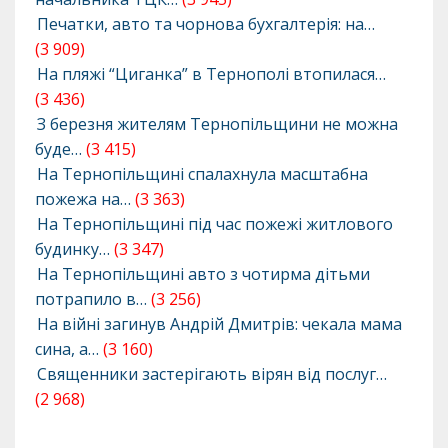
Печатки, авто та чорнова бухгалтерія: на…
(3 909)
На пляжі “Циганка” в Тернополі втопилася…
(3 436)
З березня жителям Тернопільщини не можна
буде…
(3 415)
На Тернопільщині спалахнула масштабна
пожежа на…
(3 363)
На Тернопільщині під час пожежі житлового
будинку…
(3 347)
На Тернопільщині авто з чотирма дітьми
потрапило в…
(3 256)
На війні загинув Андрій Дмитрів: чекала мама
сина, а…
(3 160)
Священники застерігають вірян від послуг…
(2 968)