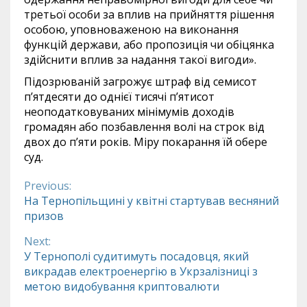
третьої особи за вплив на прийняття рішення
особою, уповноваженою на виконання
функцій держави, або пропозиція чи обіцянка
здійснити вплив за надання такої вигоди».
Підозрюваній загрожує штраф від семисот
п’ятдесяти до однієї тисячі п’ятисот
неоподатковуваних мінімумів доходів
громадян або позбавлення волі на строк від
двох до п’яти років. Міру покарання їй обере
суд.
Previous:
Continue
На Тернопільщині у квітні стартував весняний
призов
Reading
Next:
У Тернополі судитимуть посадовця, який
викрадав електроенергію в Укрзалізниці з
метою видобування криптовалюти