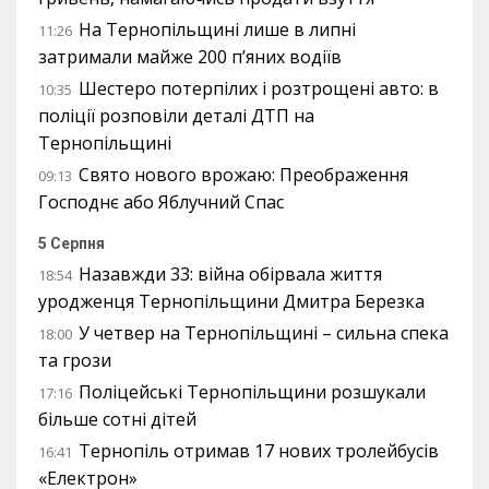
На Тернопільщині лише в липні
11:26
затримали майже 200 п’яних водіїв
Шестеро потерпілих і розтрощені авто: в
10:35
поліції розповіли деталі ДТП на
Тернопільщині
Свято нового врожаю: Преображення
09:13
Господнє або Яблучний Спас
5 Серпня
Назавжди 33: війна обірвала життя
18:54
уродженця Тернопільщини Дмитра Березка
У четвер на Тернопільщині – сильна спека
18:00
та грози
Поліцейські Тернопільщини розшукали
17:16
більше сотні дітей
Тернопіль отримав 17 нових тролейбусів
16:41
«Електрон»