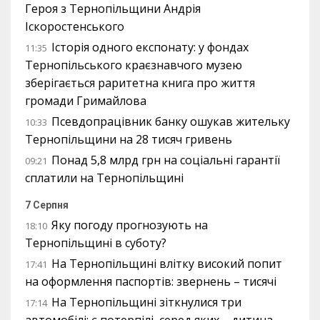
Героя з Тернопільщини Андрія
Іскоростенського
Історія одного експонату: у фондах
11:35
Тернопільського краєзнавчого музею
зберігається раритетна книга про життя
громади Гримайлова
Псевдопрацівник банку ошукав жительку
10:33
Тернопільщини на 28 тисяч гривень
Понад 5,8 млрд грн на соціальні гарантії
09:21
сплатили на Тернопільщині
7 Серпня
Яку погоду прогнозують на
18:10
Тернопільщині в суботу?
На Тернопільщині влітку високий попит
17:41
на оформлення паспортів: звернень – тисячі
На Тернопільщині зіткнулися три
17:14