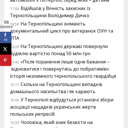
автомобілі: є потерпілі, серед яких – дитина
Відійшов у Вічність захисник із
17:00
Тернопільщини Володимир Дичко
66
На Тернопільщині знімають
16:56
SHARES
документальний цикл про ветеранок ОУН та
УПА
66
На Тернопільщині державі повернули
16:20
будівлю вартістю понад 50 млн грн
«Після поранення лише одне бажання –
15:43
відновитися і повернутись до побратимів»:
історія незламного тернопільського гвардійця
Скільки на Тернопільщині випадків
15:11
домашнього насильства і як карають
У Тернополі відбудуться установчі збори
15:09
асоціації нащадків українських жертв
польських репресій
Чоловіка, який зник безвісти на
13:30