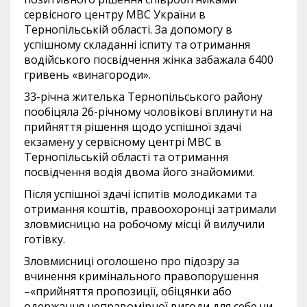
сервісного центру МВС України в
Тернопільській області. За допомогу в
успішному складанні іспиту та отримання
водійського посвідчення жінка забажала 6400
гривень «винагороди».
33-річна жителька Тернопільського району
пообіцяла 26-річному чоловікові вплинути на
прийняття рішення щодо успішної здачі
екзамену у сервісному центрі МВС в
Тернопільській області та отримання
посвідчення водія двома його знайомими.
Після успішної здачі іспитів молодиками та
отримання коштів, правоохоронці затримали
зловмисницю на робочому місці й вилучили
готівку.
Зловмисниці оголошено про підозру за
вчинення кримінального правопорушення
–«прийняття пропозиції, обіцянки або
одержання неправомірної вигоди для себе чи