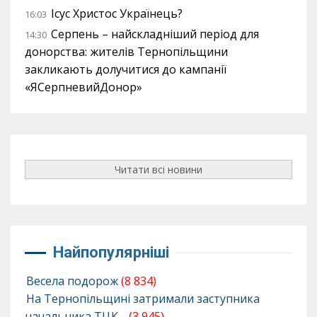
Ісус Христос Українець?
16:03
Серпень – найскладніший період для
14:30
донорства: жителів Тернопільщини
закликають долучитися до кампанії
«ЯСерпневийДонор»
Читати всі новини
Найпопулярніші
Весела подорож
(8 834)
На Тернопільщині затримали заступника
начальника ТЦК…
(3 945)