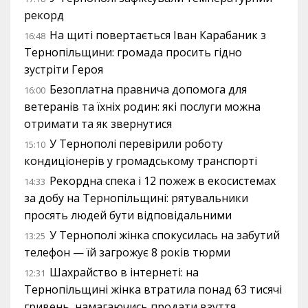
рекорд
На щиті повертається Іван Карабаник з
16:48
Тернопільщини: громада просить гідно
зустріти Героя
Безоплатна правнича допомога для
16:00
ветеранів та їхніх родин: які послуги можна
отримати та як звернутися
У Тернополі перевірили роботу
15:10
кондиціонерів у громадському транспорті
Рекордна спека і 12 пожеж в екосистемах
14:33
за добу на Тернопільщині: рятувальники
просять людей бути відповідальними
У Тернополі жінка спокусилась на забутий
13:25
телефон — їй загрожує 8 років тюрми
Шахрайство в інтернеті: на
12:31
Тернопільщині жінка втратила понад 63 тисячі
гривень, намагаючись продати взуття