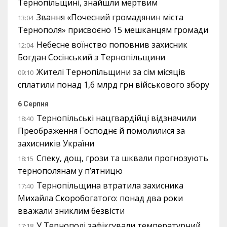
Тернопільщині, знайшли мертвим
Звання «Почесний громадянин міста
13:04
Тернополя» присвоєно 15 мешканцям громади
Небесне воїнство поповнив захисник
12:04
Богдан Сосінський з Тернопільщини
Жителі Тернопільщини за сім місяців
09:10
сплатили понад 1,6 млрд грн військового збору
6 Серпня
Тернопільські нацгвардійці відзначили
18:40
Преображення Господнє й помолилися за
захисників України
Спеку, дощ, грози та шквали прогнозують
18:15
тернополянам у п’ятницю
Тернопільщина втратила захисника
17:40
Михайла Скоробогатого: понад два роки
вважали зниклим безвісти
У Тернополі зафіксували температурний
17:18