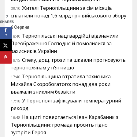
Жителі Тернопільщини за сім місяців
09:10
сплатили понад 1,6 млрд грн військового збору
7
SHARES
6 Серпня
Тернопільські нацгвардійці відзначили
18:40
7
Преображення Господнє й помолилися за
захисників України
Спеку, дощ, грози та шквали прогнозують
18:15
тернополянам у п’ятницю
Тернопільщина втратила захисника
17:40
Михайла Скоробогатого: понад два роки
вважали зниклим безвісти
У Тернополі зафіксували температурний
17:18
рекорд
На щиті повертається Іван Карабаник з
16:48
Тернопільщини: громада просить гідно
зустріти Героя