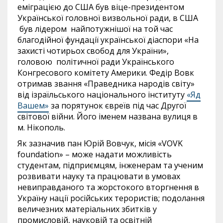
еміграцією до США був віце-президентом
Української головної визвольної ради, в США
був лідером найпотужнішої на той час
благодійної фундації української діаспори «На
захисті чотирьох свобод для України»,
головою політичної ради Українського
Конгресового комітету Америки. Федір Вовк
отримав звання «Праведника народів світу»
від ізраїльського національного інституту
«Яд
Вашем»
за порятунок євреїв під час Другої
світової війни. Його іменем названа вулиця в
м. Нікополь.
Як зазначив пан Юрій Вовчук, місія «VOVK
foundation» – може надати можливість
студентам, підприємцям, інженерам та ученим
розвивати науку та працювати в умовах
невиправданого та жорстокого вторгнення в
Україну нації російських терористів; подолання
величезних матеріальних збитків у
промисловій, науковій та освітній