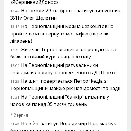
«ЯСерпневийДонор»
Назавжди 29: на фронті загинув випускник
13:47
ЗУНУ Олег Шелетин
На Тернопільщині можна безкоштовно
13:18
пройти комп’ютерну томографію (перелік
лікарень)
Жителів Тернопільщини запрошують на
12:30
безкоштовний курс з нацспротиву
На Тернопільщині рятувальники
12:04
звільнили людину з понівеченого в ДТП авто
На щиті повертається Петро Федів з
11:23
Тернопільщини: майже рік невідомості та надії
На Тернопільщині “банкір” виманив у
10:31
чоловіка понад 35 тисяч гривень
4 Серпня
На війні загинув Володимир Паламарчук:
21:45
був командиром інженерно-саперного