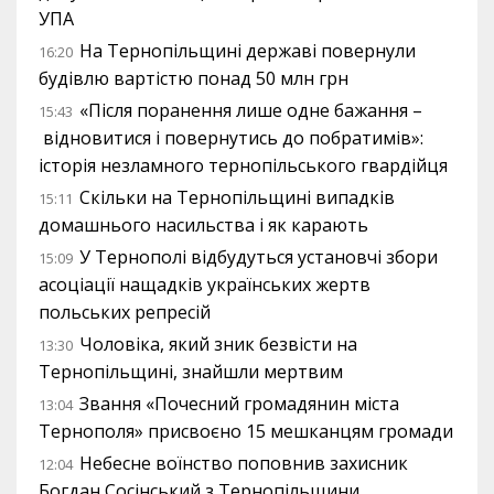
УПА
На Тернопільщині державі повернули
16:20
будівлю вартістю понад 50 млн грн
«Після поранення лише одне бажання –
15:43
відновитися і повернутись до побратимів»:
історія незламного тернопільського гвардійця
Скільки на Тернопільщині випадків
15:11
домашнього насильства і як карають
У Тернополі відбудуться установчі збори
15:09
асоціації нащадків українських жертв
польських репресій
Чоловіка, який зник безвісти на
13:30
Тернопільщині, знайшли мертвим
Звання «Почесний громадянин міста
13:04
Тернополя» присвоєно 15 мешканцям громади
Небесне воїнство поповнив захисник
12:04
Богдан Сосінський з Тернопільщини