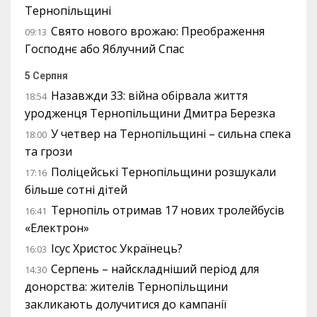
Тернопільщині
Свято нового врожаю: Преображення
09:13
Господнє або Яблучний Спас
5 Серпня
Назавжди 33: війна обірвала життя
18:54
уродженця Тернопільщини Дмитра Березка
У четвер на Тернопільщині – сильна спека
18:00
та грози
Поліцейські Тернопільщини розшукали
17:16
більше сотні дітей
Тернопіль отримав 17 нових тролейбусів
16:41
«Електрон»
Ісус Христос Українець?
16:03
Серпень – найскладніший період для
14:30
донорства: жителів Тернопільщини
закликають долучитися до кампанії