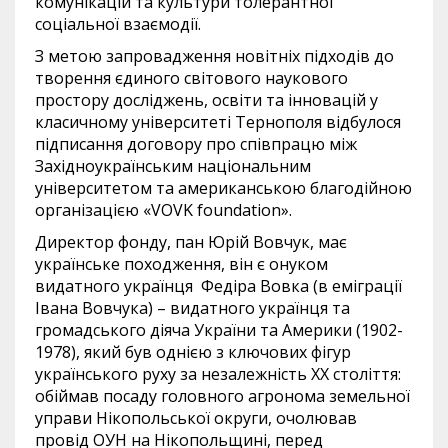
комунікацій та культури толерантної
соціальної взаємодії.
З метою запровадження новітніх підходів до
творення єдиного світового наукового
простору досліджень, освіти та інновацій у
класичному університеті Тернополя відбулося
підписання договору про співпрацю між
Західноукраїнським національним
університетом та американською благодійною
організацією «VOVK foundation».
Директор фонду, пан Юрій Вовчук, має
українське походження, він є онуком
видатного українця Федіра Вовка (в еміграції
Івана Вовчука) – видатного українця та
громадського діяча України та Америки (1902-
1978), який був однією з ключових фігур
українського руху за незалежність ХХ століття:
обіймав посаду головного агронома земельної
управи Нікопольської округи, очолював
провід ОУН на Нікопольщині, перед