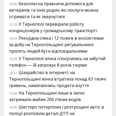
Безоплатна правнича допомога для
16:00
ветеранів та їхніх родин: які послуги можна
отримати та як звернутися
У Тернополі перевірили роботу
15:10
кондиціонерів у громадському транспорті
Рекордна спека і 12 пожеж в екосистемах
14:33
за добу на Тернопільщині: рятувальники
просять людей бути відповідальними
У Тернополі жінка спокусилась на забутий
13:25
телефон — їй загрожує 8 років тюрми
Шахрайство в інтернеті: на
12:31
Тернопільщині жінка втратила понад 63 тисячі
гривень, намагаючись продати взуття
На Тернопільщині лише в липні
11:26
затримали майже 200 п’яних водіїв
Шестеро потерпілих і розтрощені авто: в
10:35
поліції розповіли деталі ДТП на