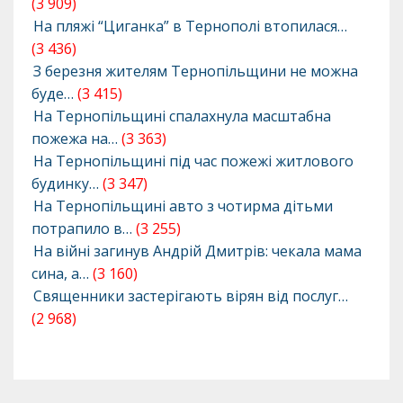
(3 909)
На пляжі “Циганка” в Тернополі втопилася…
(3 436)
З березня жителям Тернопільщини не можна
буде…
(3 415)
На Тернопільщині спалахнула масштабна
пожежа на…
(3 363)
На Тернопільщині під час пожежі житлового
будинку…
(3 347)
На Тернопільщині авто з чотирма дітьми
потрапило в…
(3 255)
На війні загинув Андрій Дмитрів: чекала мама
сина, а…
(3 160)
Священники застерігають вірян від послуг…
(2 968)