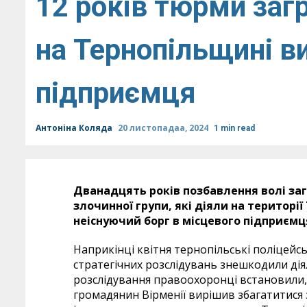
12 років тюрми заг
на Тернопільщині в
підприємця
Антоніна Коляда
20 листопадаа, 2024
1 min read
Дванадцять років позбавлення волі за
злочинної групи, які діяли на територі
неіснуючий борг в місцевого підприємц
Наприкінці квітня тернопільські поліцейс
стратегічних розслідувань знешкодили діял
розслідування правоохоронці встановили
громадянин Вірменії вирішив збагатитися 