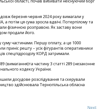
ьської області, почав вибивати неіснуючий борг
одовж березня-червня 2024 року вимагали у
А, а потім ця сума зросла вдвічі. Потерпілому та
али фізичною розправою. Як заставу вони
одом продали його.
 суму частинами. Першу оплату, а це 1000
ли приніс решту – усіх фігурантів оперативники
ійців спецпідрозділу КОРД затримали.
89 (вимагання)та частину 3 статті 289 (незаконне
інального кодексу України.
ершили досудове розслідування та скерували
ництво здійснювала Тернопільська обласна
Next: