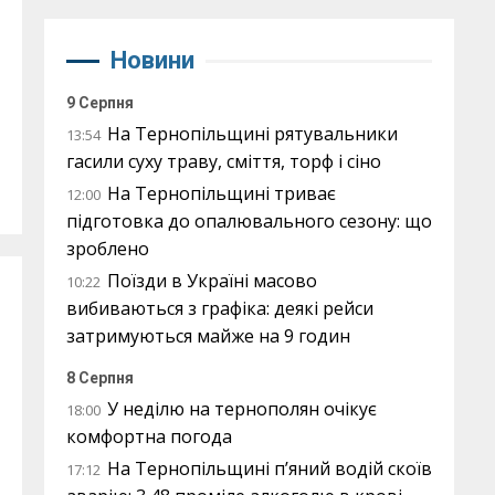
Новини
9 Серпня
На Тернопільщині рятувальники
13:54
гасили суху траву, сміття, торф і сіно
На Тернопільщині триває
12:00
підготовка до опалювального сезону: що
зроблено
Поїзди в Україні масово
10:22
вибиваються з графіка: деякі рейси
затримуються майже на 9 годин
8 Серпня
У неділю на тернополян очікує
18:00
комфортна погода
На Тернопільщині п’яний водій скоїв
17:12