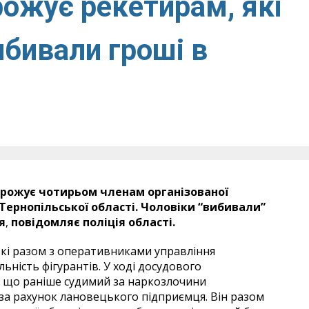
рожує рекетирам, які
ибивали гроші в
грожує чотирьом членам організованої
ї Тернопільської області. Чоловіки “вибивали”
я
,
повідомляє поліція області.
ькі разом з оперативниками управління
ьність фігурантів. У ході досудового
, що раніше судимий за наркозлочини
за рахунок лановецького підприємця. Він разом