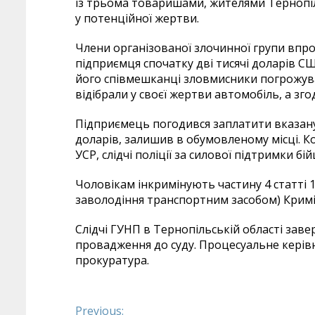
із трьома товаришами, жителями Тернопіл
у потенційної жертви.
Члени організованої злочинної групи впр
підприємця спочатку дві тисячі доларів СШ
його співмешканці зловмисники погрожув
відібрали у своєї жертви автомобіль, а зг
Підприємець погодився заплатити вказану
доларів, залишив в обумовленому місці. Ко
УСР, слідчі поліції за силової підтримки б
Чоловікам інкримінують частину 4 статті 1
заволодіння транспортним засобом) Крим
Слідчі ГУНП в Тернопільській області зав
провадження до суду. Процесуальне керів
прокуратура.
Previous: