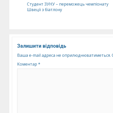
Continue
Студент ЗУНУ – переможець чемпіонату
Швеції з біатлону
Reading
Залишити відповідь
Ваша e-mail адреса не оприлюднюватиметься.
Коментар
*