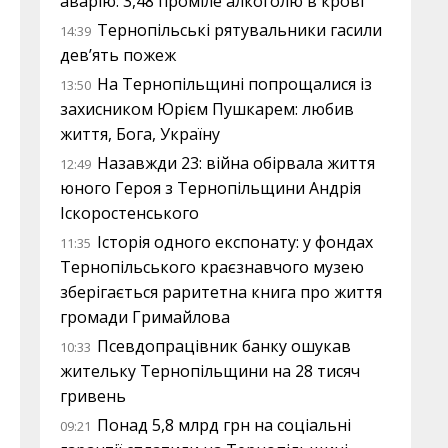
аварію: 3,48 проміле алкоголю в крові
Тернопільські рятувальники гасили
14:39
дев’ять пожеж
На Тернопільщині попрощалися із
13:50
захисником Юрієм Пушкарем: любив
життя, Бога, Україну
Назавжди 23: війна обірвала життя
12:49
юного Героя з Тернопільщини Андрія
Іскоростенського
Історія одного експонату: у фондах
11:35
Тернопільського краєзнавчого музею
зберігається раритетна книга про життя
громади Гримайлова
Псевдопрацівник банку ошукав
10:33
жительку Тернопільщини на 28 тисяч
гривень
Понад 5,8 млрд грн на соціальні
09:21