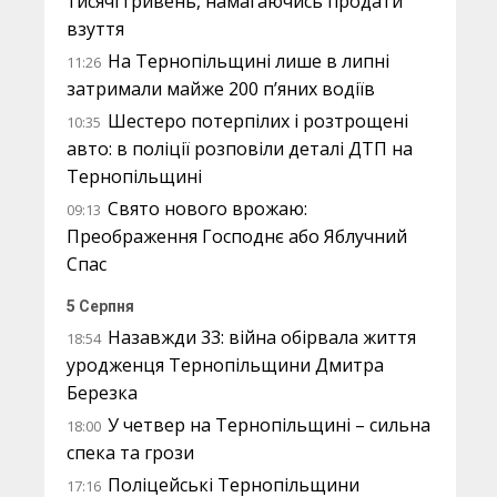
тисячі гривень, намагаючись продати
взуття
На Тернопільщині лише в липні
11:26
затримали майже 200 п’яних водіїв
Шестеро потерпілих і розтрощені
10:35
авто: в поліції розповіли деталі ДТП на
Тернопільщині
Свято нового врожаю:
09:13
Преображення Господнє або Яблучний
Спас
5 Серпня
Назавжди 33: війна обірвала життя
18:54
уродженця Тернопільщини Дмитра
Березка
У четвер на Тернопільщині – сильна
18:00
спека та грози
Поліцейські Тернопільщини
17:16