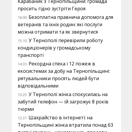
Карабаник з Тернопільщини: громада
просить гідно зустріти Героя
Безоплатна правнича допомога для
16:00
ветеранів та їхніх родин: які послуги
можна отримати та як звернутися
У Тернополі перевірили роботу
15:10
кондиціонерів у громадському
транспорті
Рекордна спека і 12 пожеж в
14:33
екосистемах за добу на Тернопільщині:
рятувальники просять людей бути
відповідальними
У Тернополі жінка спокусилась на
13:25
забутий телефон — їй загрожує 8 років
тюрми
Шахрайство в інтернеті: на
12:31
Тернопільщині жінка втратила понад 63