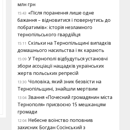
млн грн
«Після поранення лише одне
15:43
бажання – відновитися і повернутись до
побратимів»: історія незламного
тернопільського гвардійця
Скільки на Тернопільщині випадків
15:11
домашнього насильства і як карають
У Тернополі відбудуться установчі
15:09
збори асоціації нащадків українських
жертв польських репресій
Чоловіка, який зник безвісти на
13:30
Тернопільщині, знайшли мертвим
Звання «Почесний громадянин міста
13:04
Тернополя» присвоєно 15 мешканцям
громади
Небесне воїнство поповнив
12:04
захисник Богдан Сосінський з