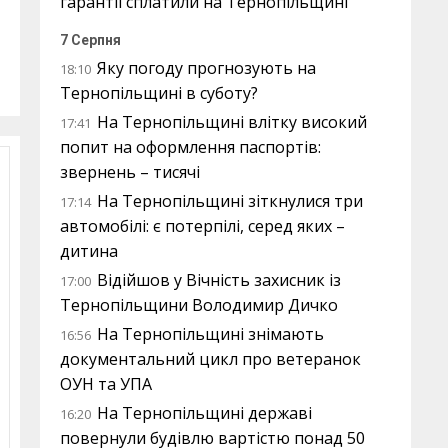
гарантії сплатили на Тернопільщині
7 Серпня
Яку погоду прогнозують на
18:10
Тернопільщині в суботу?
На Тернопільщині влітку високий
17:41
попит на оформлення паспортів:
звернень – тисячі
На Тернопільщині зіткнулися три
17:14
автомобілі: є потерпілі, серед яких –
дитина
Відійшов у Вічність захисник із
17:00
Тернопільщини Володимир Дичко
На Тернопільщині знімають
16:56
документальний цикл про ветеранок
ОУН та УПА
На Тернопільщині державі
16:20
повернули будівлю вартістю понад 50