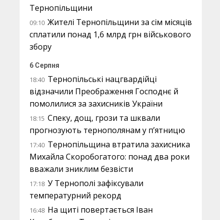
Тернопільщини
Жителі Тернопільщини за сім місяців
09:10
сплатили понад 1,6 млрд грн військового
збору
6 Серпня
Тернопільські нацгвардійці
18:40
відзначили Преображення Господнє й
помолилися за захисників України
Спеку, дощ, грози та шквали
18:15
прогнозують тернополянам у п’ятницю
Тернопільщина втратила захисника
17:40
Михайла Скоробогатого: понад два роки
вважали зниклим безвісти
У Тернополі зафіксували
17:18
температурний рекорд
На щиті повертається Іван
16:48