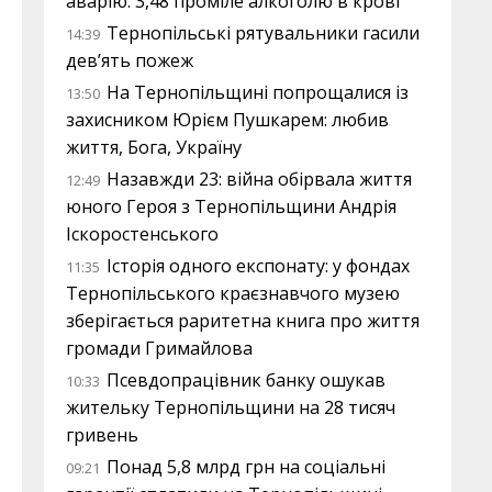
аварію: 3,48 проміле алкоголю в крові
Тернопільські рятувальники гасили
14:39
дев’ять пожеж
На Тернопільщині попрощалися із
13:50
захисником Юрієм Пушкарем: любив
життя, Бога, Україну
Назавжди 23: війна обірвала життя
12:49
юного Героя з Тернопільщини Андрія
Іскоростенського
Історія одного експонату: у фондах
11:35
Тернопільського краєзнавчого музею
зберігається раритетна книга про життя
громади Гримайлова
Псевдопрацівник банку ошукав
10:33
жительку Тернопільщини на 28 тисяч
гривень
Понад 5,8 млрд грн на соціальні
09:21