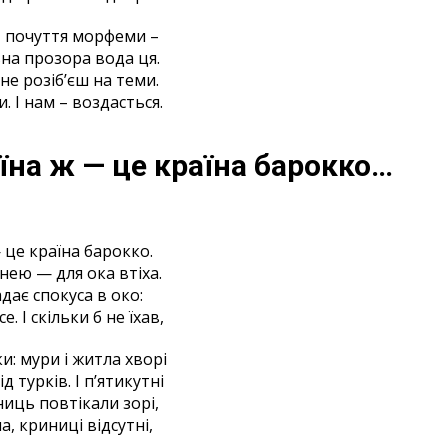
т почуття морфеми –
на прозора вода ця.
 не розіб’єш на теми.
. І нам – воздасться.
їна ж — це країна барокко…
 це країна барокко.
ею — для ока втіха.
адає спокуса в око:
. І скільки б не їхав,
и: мури і житла хворі
д турків. І п’ятикутні
ниць повтікали зорі,
а, криниці відсутні,