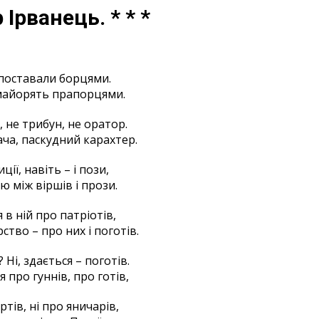
 Ірванець.
* * *
 поставали борцями.
 майорять прапорцями.
, не трибун, не оратор.
ча, паскудний карахтер.
ії, навіть – і пози,
 між віршів і прози.
 в ній про патріотів,
ство – про них і поготів.
 Ні, здається – поготів.
 про гуннів, про готів,
ртів, ні про яничарів,