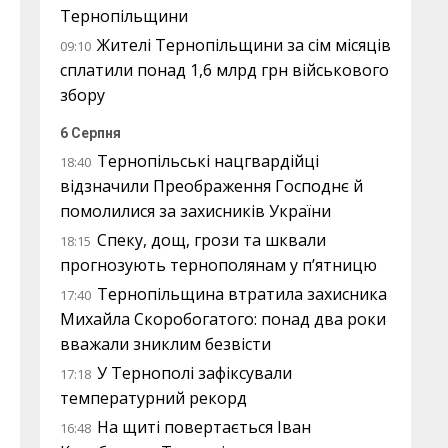
Тернопільщини
Жителі Тернопільщини за сім місяців
09:10
сплатили понад 1,6 млрд грн військового
збору
6 Серпня
Тернопільські нацгвардійці
18:40
відзначили Преображення Господнє й
помолилися за захисників України
Спеку, дощ, грози та шквали
18:15
прогнозують тернополянам у п’ятницю
Тернопільщина втратила захисника
17:40
Михайла Скоробогатого: понад два роки
вважали зниклим безвісти
У Тернополі зафіксували
17:18
температурний рекорд
На щиті повертається Іван
16:48