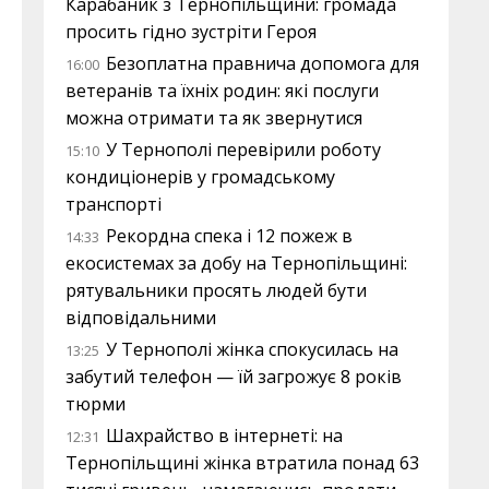
Карабаник з Тернопільщини: громада
просить гідно зустріти Героя
Безоплатна правнича допомога для
16:00
ветеранів та їхніх родин: які послуги
можна отримати та як звернутися
У Тернополі перевірили роботу
15:10
кондиціонерів у громадському
транспорті
Рекордна спека і 12 пожеж в
14:33
екосистемах за добу на Тернопільщині:
рятувальники просять людей бути
відповідальними
У Тернополі жінка спокусилась на
13:25
забутий телефон — їй загрожує 8 років
тюрми
Шахрайство в інтернеті: на
12:31
Тернопільщині жінка втратила понад 63