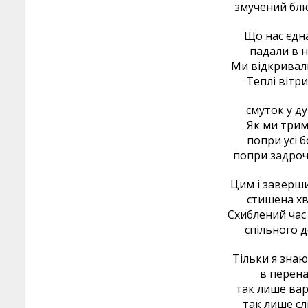
змучений блю
Що нас єдна
падали в ні
Ми відкривал
Теплі вітр
смуток у ду
Як ми трим
попри усі 
попри задроч
Цим і заверши
стишена хв
Схиблений час
спільного д
Тільки я знаю
в перена
так лише вар
так лише сл