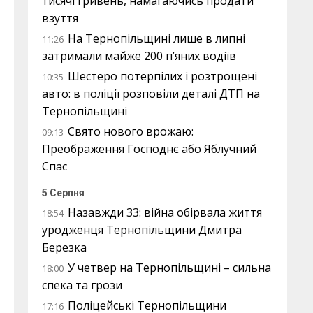
тисячі гривень, намагаючись продати
взуття
На Тернопільщині лише в липні
11:26
затримали майже 200 п’яних водіїв
Шестеро потерпілих і розтрощені
10:35
авто: в поліції розповіли деталі ДТП на
Тернопільщині
Свято нового врожаю:
09:13
Преображення Господнє або Яблучний
Спас
5 Серпня
Назавжди 33: війна обірвала життя
18:54
уродженця Тернопільщини Дмитра
Березка
У четвер на Тернопільщині – сильна
18:00
спека та грози
Поліцейські Тернопільщини
17:16