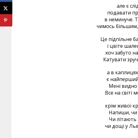
але є слі
подавати про
в неминуче. 
чимось більшим, 
Це підпільне б
і цвіте шале
хоч забуто на
Катувати зруч
а в каплицях
є найперший 
Мені видно 
Все на світі 
крім живої кр
Напиши, чи 
Чи літають 
чи дощі у Льв