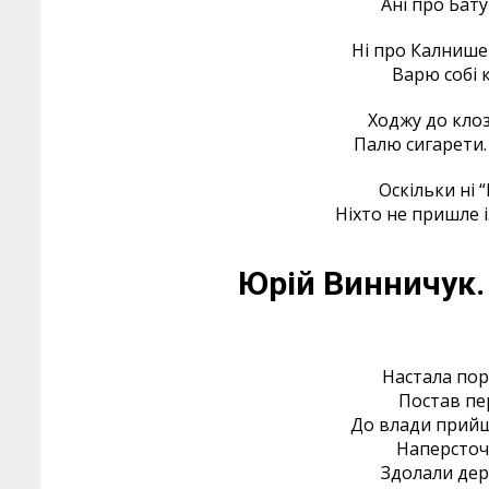
Ані про Бату
Ні про Калнишев
Варю собі 
Ходжу до клоз
Палю сигарети. 
Оскільки ні “
Ніхто не пришле 
Юрій Винничук.
Настала пора
Постав пе
До влади прийш
Наперсточ
Здолали держ