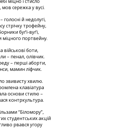
ебі міцно і стисло
 мов сережка у вусі.
– голосні й недолугі,
асу стрічку трофейну,
борники буґі-вуґі,
и міцного портвейну.
а військові боти,
ли – пенал, олівчик.
еду – перші аборти,
нси, мамин ліфчик.
ло звивисту хвилю.
ромлена клавіатура
ла основи стилю –
ася контркультура.
ільзами “Біломору”,
их студентських акцій
гливо рвався угору