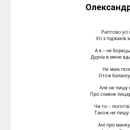
Олександр
Раптово усі
Усі з піджаків
А я – не борець
Дурна в мене вда
Не маю позиц
Отож балансую
Але не пишу я
Про славне лицар
Чи то – поготів?
Також не пишу я
Ані про манку