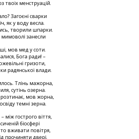
з твоїх менструацій.
ло? Загоєні сварки
ч, як у воду весла.
ись, творили шпарки.
и мимоволі занесли
ші, мов мед у соти.
алися, Бога ради! –
божевільні гризоти,
ки радянської влади.
лось. Тлінь мажорна,
иля, сутінь озерна.
 розтинає, мов жорна,
освіду темні зерна.
 – між гострого віття,
сиченій біосфері
то вживати повітря,
ід прочиняти двері.