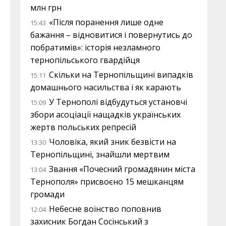
млн грн
«Після поранення лише одне
15:43
бажання – відновитися і повернутись до
побратимів»: історія незламного
тернопільського гвардійця
Скільки на Тернопільщині випадків
15:11
домашнього насильства і як карають
У Тернополі відбудуться установчі
15:09
збори асоціації нащадків українських
жертв польських репресій
Чоловіка, який зник безвісти на
13:30
Тернопільщині, знайшли мертвим
Звання «Почесний громадянин міста
13:04
Тернополя» присвоєно 15 мешканцям
громади
Небесне воїнство поповнив
12:04
захисник Богдан Сосінський з