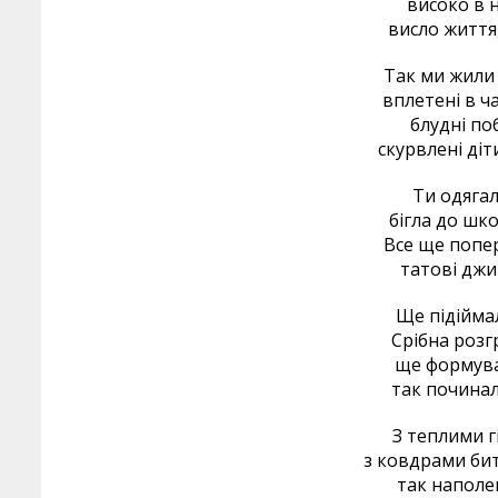
високо в н
висло життя,
Так ми жили 
вплетені в ч
блудні по
скурвлені діт
Ти одягал
бігла до шко
Все ще попер
татові джи
Ще підійма
Срібна розг
ще формува
так починал
З теплими г
з ковдрами бит
так наполе