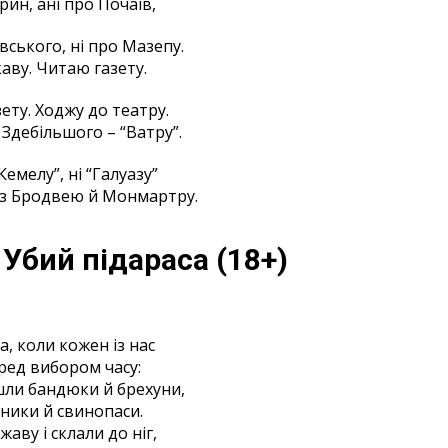
рин, ані про Почаїв,
ського, ні про Мазепу.
каву. Читаю газету.
ету. Ходжу до театру.
Здебільшого – “Ватру”.
Кемелу”, ні “Галуазу”
із Бродвею й Монмартру.
Убий підараса (18+)
, коли кожен із нас
ред вибором часу:
ли бандюки й брехуни,
ники й свинопаси.
аву і склали до ніг,