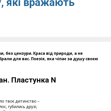
у, які вражають
и, без цензури. Краса від природи, а не
ибрали для вас. Поезія, яка чіпає за душу своєю
ан.
Пластунка N
ло твоє дитинство –
лос, губились друзі,