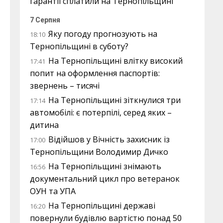
гарантії сплатили на Тернопільщині
7 Серпня
Яку погоду прогнозують на
18:10
Тернопільщині в суботу?
На Тернопільщині влітку високий
17:41
попит на оформлення паспортів:
звернень – тисячі
На Тернопільщині зіткнулися три
17:14
автомобілі: є потерпілі, серед яких –
дитина
Відійшов у Вічність захисник із
17:00
Тернопільщини Володимир Дичко
На Тернопільщині знімають
16:56
документальний цикл про ветеранок
ОУН та УПА
На Тернопільщині державі
16:20
повернули будівлю вартістю понад 50