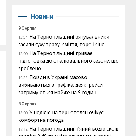
Новини
9 Серпня
На Тернопільщині рятувальники
13:54
гасили суху траву, сміття, торф і сіно
На Тернопільщині триває
12:00
підготовка до опалювального сезону: що
зроблено
Поїзди в Україні масово
10:22
вибиваються з графіка: деякі рейси
затримуються майже на 9 годин
8 Серпня
У неділю на тернополян очікує
18:00
комфортна погода
На Тернопільщині п’яний водій скоїв
17:12