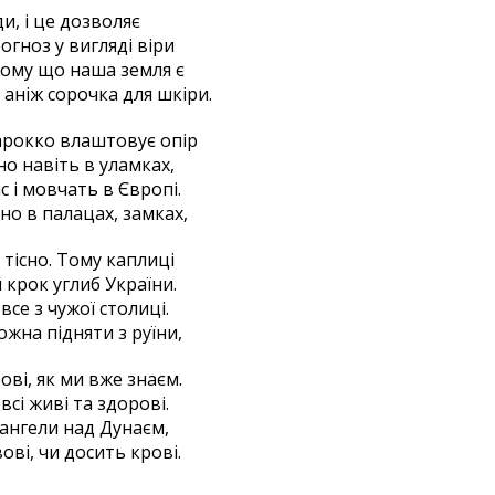
ди, і це дозволяє
гноз у вигляді віри
Тому що наша земля є
аніж сорочка для шкіри.
арокко влаштовує опір
но навіть в уламках,
с і мовчать в Європі.
но в палацах, замках,
 тісно. Тому каплиці
крок углиб України.
все з чужої столиці.
можна підняти з руїни,
ові, як ми вже знаєм.
всі живі та здорові.
ангели над Дунаєм,
ові, чи досить крові.