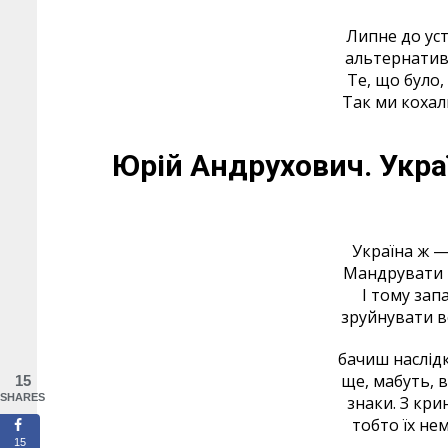
Липне до ус
альтернатив
Те, що було,
Так ми кохали
Юрій Андрухович.
Укра
Україна ж —
Мандрувати н
І тому зап
зруйнувати все
бачиш наслідк
ще, мабуть, ві
15
SHARES
знаки. З кри
тобто їх нем
15