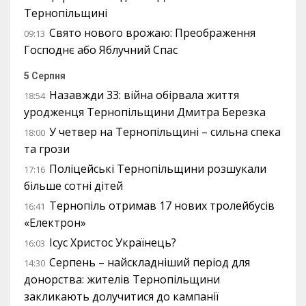
Тернопільщині
Свято нового врожаю: Преображення
09:13
Господнє або Яблучний Спас
5 Серпня
Назавжди 33: війна обірвала життя
18:54
уродженця Тернопільщини Дмитра Березка
У четвер на Тернопільщині – сильна спека
18:00
та грози
Поліцейські Тернопільщини розшукали
17:16
більше сотні дітей
Тернопіль отримав 17 нових тролейбусів
16:41
«Електрон»
Ісус Христос Українець?
16:03
Серпень – найскладніший період для
14:30
донорства: жителів Тернопільщини
закликають долучитися до кампанії