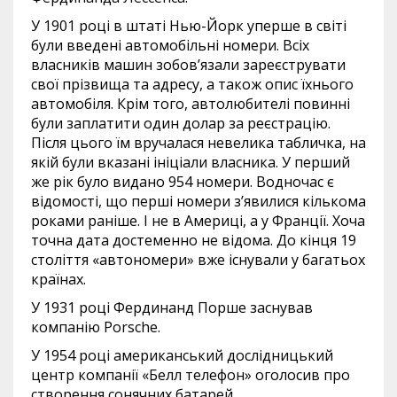
У 1901 році в штаті Нью-Йорк уперше в світі
були введені автомобільні номери. Всіх
власників машин зобов’язали зареєструвати
свої прізвища та адресу, а також опис їхнього
автомобіля. Крім того, автолюбителі повинні
були заплатити один долар за реєстрацію.
Після цього їм вручалася невелика табличка, на
якій були вказані ініціали власника. У перший
же рік було видано 954 номери. Водночас є
відомості, що перші номери з’явилися кількома
роками раніше. І не в Америці, а у Франції. Хоча
точна дата достеменно не відома. До кінця 19
століття «автономери» вже існували у багатьох
країнах.
У 1931 році Фердинанд Порше заснував
компанію Porsche.
У 1954 році американський дослідницький
центр компанії «Белл телефон» оголосив про
створення сонячних батарей.