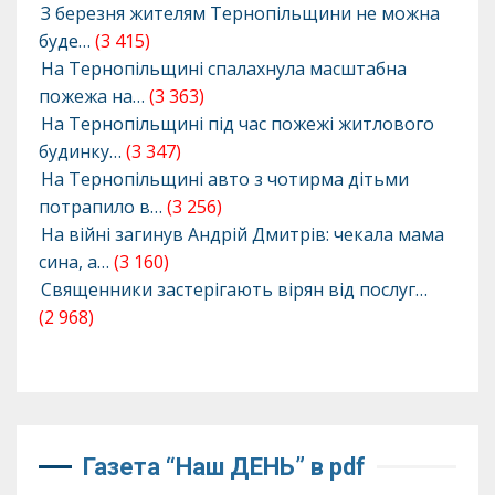
З березня жителям Тернопільщини не можна
буде…
(3 415)
На Тернопільщині спалахнула масштабна
пожежа на…
(3 363)
На Тернопільщині під час пожежі житлового
будинку…
(3 347)
На Тернопільщині авто з чотирма дітьми
потрапило в…
(3 256)
На війні загинув Андрій Дмитрів: чекала мама
сина, а…
(3 160)
Священники застерігають вірян від послуг…
(2 968)
Газета “Наш ДЕНЬ” в pdf