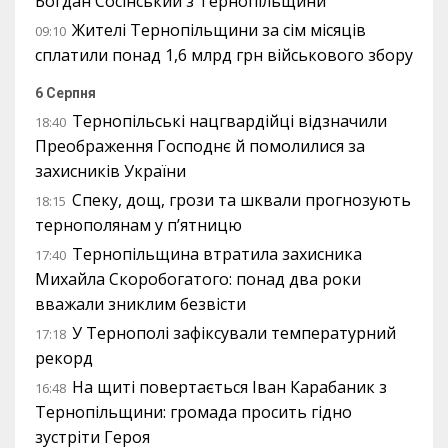
Богдан Сосінський з Тернопільщини
Жителі Тернопільщини за сім місяців
09:10
сплатили понад 1,6 млрд грн військового збору
6 Серпня
Тернопільські нацгвардійці відзначили
18:40
Преображення Господнє й помолилися за
захисників України
Спеку, дощ, грози та шквали прогнозують
18:15
тернополянам у п’ятницю
Тернопільщина втратила захисника
17:40
Михайла Скоробогатого: понад два роки
вважали зниклим безвісти
У Тернополі зафіксували температурний
17:18
рекорд
На щиті повертається Іван Карабаник з
16:48
Тернопільщини: громада просить гідно
зустріти Героя