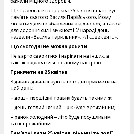
бажали міцного здоров’я.
Ще православна церква 25 квітня вшановує
пам’ять святого Василя Парійського. Йому
моляться для позбавлення від хвороб, а також
для додання сил і мужності. У народі день
назвали «Василь парильник», «Лісове свято».
Що сьогодні не можна робити
Не варто сваритися і нарікати на інших, а
також піддаватися поганому настрою.
Прикмети на 25 квітня
З давніх-давен існують погодні прикмети на
цей день:
– дощ – перші дні травня будуть такими ж;
– день теплий і ясний – рік буде врожайним;
– ранок холодний – літо буде посушливим
та неврожайним.
Пам’ятні дати 25 квітня, річниці та події