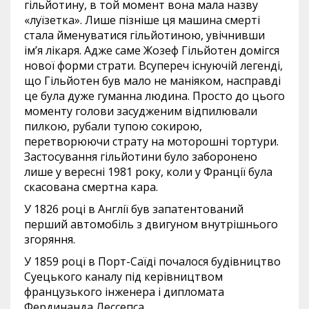
гільйотину, в той момент вона мала назву
«луїзетка». Лише пізніше ця машина смерті
стала йменуватися гільйотиною, увічнивши
ім’я лікаря. Адже саме Жозеф Гільйотен домігся
нової форми страти. Всупереч існуючій легенді,
що Гільйотен був мало не маніяком, насправді
це була дуже гуманна людина. Просто до цього
моменту голови засудженим відпилювали
пилкою, рубали тупою сокирою,
перетворюючи страту на моторошні тортури.
Застосування гільйотини було заборонено
лише у вересні 1981 року, коли у Франції була
скасована смертна кара.
У 1826 році в Англії був запатентований
перший автомобіль з двигуном внутрішнього
згоряння.
У 1859 році в Порт-Саїді почалося будівництво
Суецького каналу під керівництвом
французького інженера і дипломата
Фердинанда Лессепса.