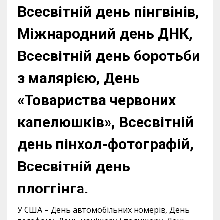
Всесвітній день пінгвінів,
Міжнародний день ДНК,
Всесвітній день боротьби
з малярією, День
«Товариства червоних
капелюшків», Всесвітній
день пінхол-фотографій,
Всесвітній день
плоггінга.
У США – День автомобільних номерів, День