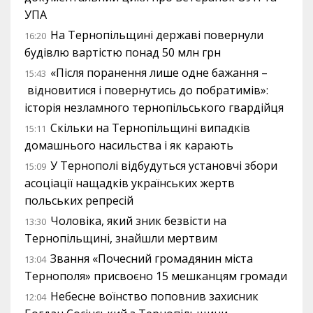
УПА
На Тернопільщині державі повернули
16:20
будівлю вартістю понад 50 млн грн
«Після поранення лише одне бажання –
15:43
відновитися і повернутись до побратимів»:
історія незламного тернопільського гвардійця
Скільки на Тернопільщині випадків
15:11
домашнього насильства і як карають
У Тернополі відбудуться установчі збори
15:09
асоціації нащадків українських жертв
польських репресій
Чоловіка, який зник безвісти на
13:30
Тернопільщині, знайшли мертвим
Звання «Почесний громадянин міста
13:04
Тернополя» присвоєно 15 мешканцям громади
Небесне воїнство поповнив захисник
12:04