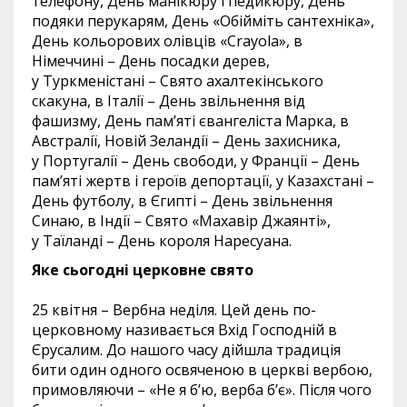
телефону, День манікюру і педикюру, День
подяки перукарям, День «Обійміть сантехніка»,
День кольорових олівців «Crayola», в
Німеччині – День посадки дерев,
у Туркменістані – Свято ахалтекінського
скакуна, в Італії – День звільнення від
фашизму, День пам’яті євангеліста Марка, в
Австралії, Новій Зеландії – День захисника,
у Португалії – День свободи, у Франції – День
пам’яті жертв і героїв депортації, у Казахстані –
День футболу, в Єгипті – День звільнення
Синаю, в Індії – Свято «Махавір Джаянті»,
у Таїланді – День короля Наресуана.
Яке сьогодні церковне свято
25 квітня – Вербна неділя. Цей день по-
церковному називається Вхід Господній в
Єрусалим. До нашого часу дійшла традиція
бити один одного освяченою в церкві вербою,
примовляючи – «Не я б’ю, верба б’є». Після чого