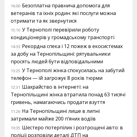
Безоплатна правнича допомога для
16:00
ветеранів та їхніх родин: які послуги можна
отримати та як звернутися
У Тернополі перевірили роботу
15:10
кондиціонерів у громадському транспорті
Рекордна спека і 12 пожеж в екосистемах
14:33
за добу на Тернопільщині: рятувальники
просять людей бути відповідальними
У Тернополі жінка спокусилась на забутий
13:25
телефон — їй загрожує 8 років тюрми
Шахрайство в інтернеті: на
12:31
Тернопільщині жінка втратила понад 63 тисячі
гривень, намагаючись продати взуття
На Тернопільщині лише в липні
11:26
затримали майже 200 п’яних водіїв
Шестеро потерпілих і розтрощені авто: в
10:35
поліції розповіли деталі ДТП на