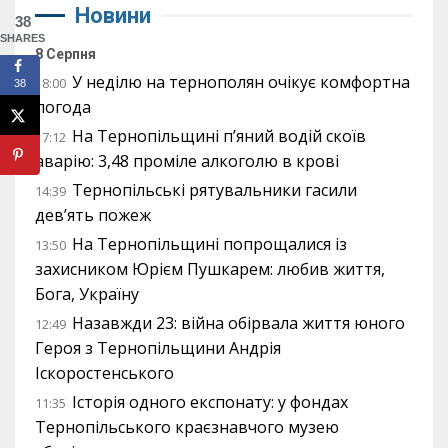
Новини
38
SHARES
8 Серпня
У неділю на тернополян очікує комфортна
18:00
38
погода
На Тернопільщині п’яний водій скоїв
17:12
аварію: 3,48 проміле алкоголю в крові
Тернопільські рятувальники гасили
14:39
дев’ять пожеж
На Тернопільщині попрощалися із
13:50
захисником Юрієм Пушкарем: любив життя,
Бога, Україну
Назавжди 23: війна обірвала життя юного
12:49
Героя з Тернопільщини Андрія
Іскоростенського
Історія одного експонату: у фондах
11:35
Тернопільського краєзнавчого музею