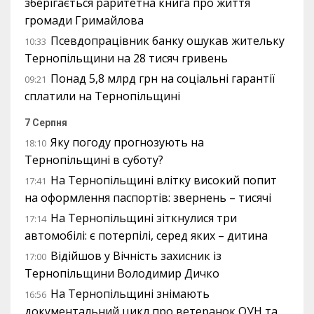
зберігається раритетна книга про життя
громади Гримайлова
Псевдопрацівник банку ошукав жительку
10:33
Тернопільщини на 28 тисяч гривень
Понад 5,8 млрд грн на соціальні гарантії
09:21
сплатили на Тернопільщині
7 Серпня
Яку погоду прогнозують на
18:10
Тернопільщині в суботу?
На Тернопільщині влітку високий попит
17:41
на оформлення паспортів: звернень – тисячі
На Тернопільщині зіткнулися три
17:14
автомобілі: є потерпілі, серед яких – дитина
Відійшов у Вічність захисник із
17:00
Тернопільщини Володимир Дичко
На Тернопільщині знімають
16:56
документальний цикл про ветеранок ОУН та