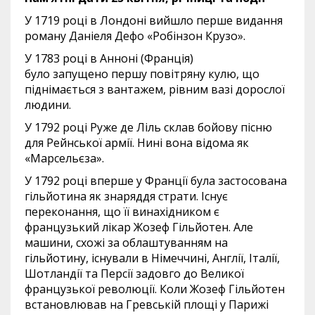
У 1719 році в Лондоні вийшло перше видання
роману Даніеля Дефо «Робінзон Крузо».
У 1783 році в Анноні (Франція)
було запущено першу повітряну кулю, що
піднімається з вантажем, рівним вазі дорослої
людини.
У 1792 році Руже де Ліль склав бойову пісню
для Рейнської армії. Нині вона відома як
«Марсельєза».
У 1792 році вперше у Франції була застосована
гільйотина як знаряддя страти. Існує
переконання, що її винахідником є
французький лікар Жозеф Гільйотен. Але
машини, схожі за облаштуванням на
гільйотину, існували в Німеччині, Англії, Італії,
Шотландії та Персії задовго до Великої
французької революції. Коли Жозеф Гільйотен
встановлював на Гревській площі у Парижі