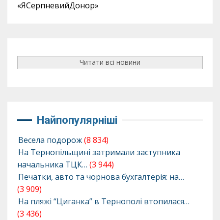
«ЯСерпневийДонор»
Читати всі новини
Найпопулярніші
Весела подорож
(8 834)
На Тернопільщині затримали заступника
начальника ТЦК…
(3 944)
Печатки, авто та чорнова бухгалтерія: на…
(3 909)
На пляжі “Циганка” в Тернополі втопилася…
(3 436)