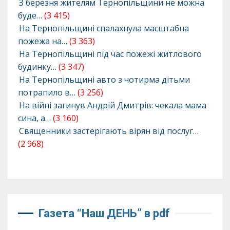
З березня жителям Тернопільщини не можна
буде…
(3 415)
На Тернопільщині спалахнула масштабна
пожежа на…
(3 363)
На Тернопільщині під час пожежі житлового
будинку…
(3 347)
На Тернопільщині авто з чотирма дітьми
потрапило в…
(3 256)
На війні загинув Андрій Дмитрів: чекала мама
сина, а…
(3 160)
Священники застерігають вірян від послуг…
(2 968)
Газета “Наш ДЕНЬ” в pdf