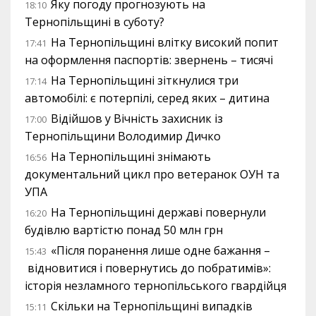
Яку погоду прогнозують на
18:10
Тернопільщині в суботу?
На Тернопільщині влітку високий попит
17:41
на оформлення паспортів: звернень – тисячі
На Тернопільщині зіткнулися три
17:14
автомобілі: є потерпілі, серед яких – дитина
Відійшов у Вічність захисник із
17:00
Тернопільщини Володимир Дичко
На Тернопільщині знімають
16:56
документальний цикл про ветеранок ОУН та
УПА
На Тернопільщині державі повернули
16:20
будівлю вартістю понад 50 млн грн
«Після поранення лише одне бажання –
15:43
відновитися і повернутись до побратимів»:
історія незламного тернопільського гвардійця
Скільки на Тернопільщині випадків
15:11