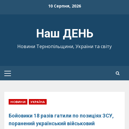
Skip
10 Серпня, 2026
to
content
Наш ДЕНЬ
Новини Тернопільщини, України та світу
Primary
Menu
НОВИНИ
УКРАЇНА
Бойовики 18 разів гатили по позиціях ЗСУ,
поранений український військовий