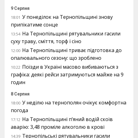
9 Серпня
У понеділок на Тернопільщині знову
18:01
припікатиме сонце
На Тернопільщині рятувальники гасили
13:54
суху траву, сміття, торф і сіно
На Тернопільщині триває підготовка до
12:00
опалювального сезону: що зроблено
Поїзди в Україні масово вибиваються з
10:22
графіка: деякі рейси затримуються майже на 9
годин
8 Серпня
У неділю на тернополян очікує комфортна
18:00
погода
На Тернопільщині п’яний водій скоїв
17:12
аварію: 3,48 проміле алкоголю в крові
Тернопільські рятувальники гасили
14:39