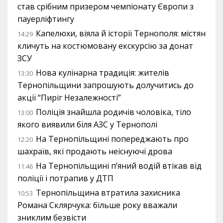
став срібним призером чемпіонату Європи з
пауерліфтингу
Капелюхи, віяла й історії Тернополя: містян
14:29
кличуть на костюмовану екскурсію за донат
ЗСУ
Нова кулінарна традиція: жителів
13:30
Тернопільщини запрошують долучитись до
акції “Пиріг Незалежності”
Поліція знайшла родичів чоловіка, тіло
13:00
якого виявили біля АЗС у Тернополі
На Тернопільщині попереджають про
12:20
шахраїв, які продають неіснуючі дрова
На Тернопільщині п’яний водій втікав від
11:46
поліції і потрапив у ДТП
Тернопільщина втратила захисника
10:53
Романа Склярчука: більше року вважали
зниклим безвісти