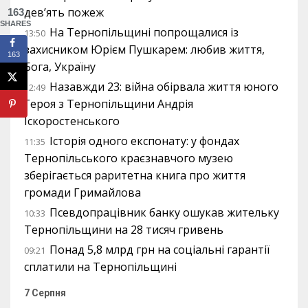
дев’ять пожеж
163
SHARES
На Тернопільщині попрощалися із
13:50
захисником Юрієм Пушкарем: любив життя,
163
Бога, Україну
Назавжди 23: війна обірвала життя юного
12:49
Героя з Тернопільщини Андрія
Іскоростенського
Історія одного експонату: у фондах
11:35
Тернопільського краєзнавчого музею
зберігається раритетна книга про життя
громади Гримайлова
Псевдопрацівник банку ошукав жительку
10:33
Тернопільщини на 28 тисяч гривень
Понад 5,8 млрд грн на соціальні гарантії
09:21
сплатили на Тернопільщині
7 Серпня