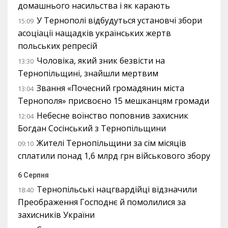
домашнього насильства і як карають
У Тернополі відбудуться установчі збори
15:09
асоціації нащадків українських жертв
польських репресій
Чоловіка, який зник безвісти на
13:30
Тернопільщині, знайшли мертвим
Звання «Почесний громадянин міста
13:04
Тернополя» присвоєно 15 мешканцям громади
Небесне воїнство поповнив захисник
12:04
Богдан Сосінський з Тернопільщини
Жителі Тернопільщини за сім місяців
09:10
сплатили понад 1,6 млрд грн військового збору
6 Серпня
Тернопільські нацгвардійці відзначили
18:40
Преображення Господнє й помолилися за
захисників України