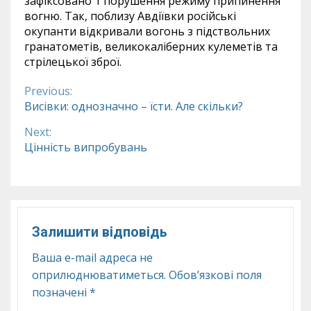
зафіксовано 1 порушення режиму припинення
вогню. Так, поблизу Авдіївки російські
окупанти відкривали вогонь з підствольних
гранатометів, великокаліберних кулеметів та
стрілецької зброї.
Previous:
Continue
Висівки: однозначно – їсти. Але скільки?
Reading
Next:
Цінність випробувань
Залишити відповідь
Ваша e-mail адреса не
оприлюднюватиметься.
Обов’язкові поля
позначені
*