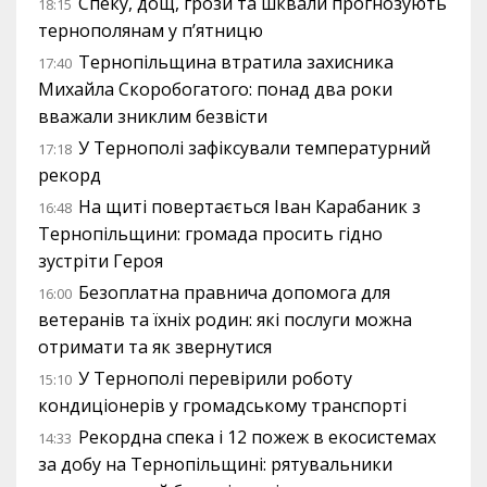
Спеку, дощ, грози та шквали прогнозують
18:15
тернополянам у п’ятницю
Тернопільщина втратила захисника
17:40
Михайла Скоробогатого: понад два роки
вважали зниклим безвісти
У Тернополі зафіксували температурний
17:18
рекорд
На щиті повертається Іван Карабаник з
16:48
Тернопільщини: громада просить гідно
зустріти Героя
Безоплатна правнича допомога для
16:00
ветеранів та їхніх родин: які послуги можна
отримати та як звернутися
У Тернополі перевірили роботу
15:10
кондиціонерів у громадському транспорті
Рекордна спека і 12 пожеж в екосистемах
14:33
за добу на Тернопільщині: рятувальники