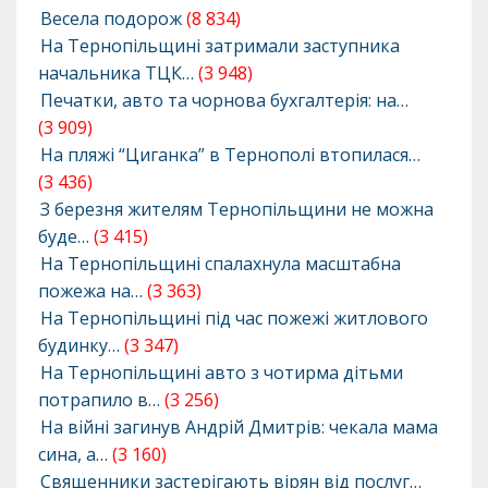
Весела подорож
(8 834)
На Тернопільщині затримали заступника
начальника ТЦК…
(3 948)
Печатки, авто та чорнова бухгалтерія: на…
(3 909)
На пляжі “Циганка” в Тернополі втопилася…
(3 436)
З березня жителям Тернопільщини не можна
буде…
(3 415)
На Тернопільщині спалахнула масштабна
пожежа на…
(3 363)
На Тернопільщині під час пожежі житлового
будинку…
(3 347)
На Тернопільщині авто з чотирма дітьми
потрапило в…
(3 256)
На війні загинув Андрій Дмитрів: чекала мама
сина, а…
(3 160)
Священники застерігають вірян від послуг…