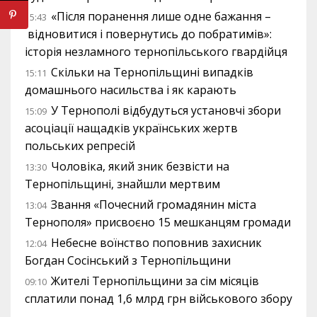
«Після поранення лише одне бажання –
15:43
відновитися і повернутись до побратимів»:
історія незламного тернопільського гвардійця
Скільки на Тернопільщині випадків
15:11
домашнього насильства і як карають
У Тернополі відбудуться установчі збори
15:09
асоціації нащадків українських жертв
польських репресій
Чоловіка, який зник безвісти на
13:30
Тернопільщині, знайшли мертвим
Звання «Почесний громадянин міста
13:04
Тернополя» присвоєно 15 мешканцям громади
Небесне воїнство поповнив захисник
12:04
Богдан Сосінський з Тернопільщини
Жителі Тернопільщини за сім місяців
09:10
сплатили понад 1,6 млрд грн військового збору