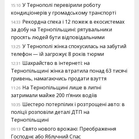
У Тернополі перевірили роботу
15:10
кондиціонерів у громадському транспорті
Рекордна спека і 12 пожеж в екосистемах
14:33
за добу на Тернопільщині: рятувальники
просять людей бути відповідальними
У Тернополі жінка спокусилась на забутий
13:25
телефон — їй загрожує 8 років тюрми
Шахрайство в інтернеті: на
12:31
Тернопільщині жінка втратила понад 63 тисячі
гривень, намагаючись продати взуття
На Тернопільщині лише в липні
11:26
затримали майже 200 п’яних водіїв
Шестеро потерпілих і розтрощені авто: в
10:35
поліції розповіли деталі ДТП на
Тернопільщині
Свято нового врожаю: Преображення
09:13
Господнє або Яблучний Спас