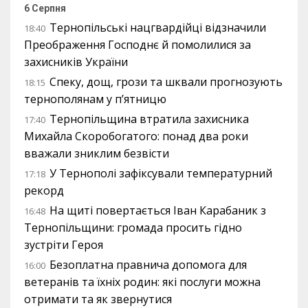
6 Серпня
Тернопільські нацгвардійці відзначили
18:40
Преображення Господнє й помолилися за
захисників України
Спеку, дощ, грози та шквали прогнозують
18:15
тернополянам у п’ятницю
Тернопільщина втратила захисника
17:40
Михайла Скоробогатого: понад два роки
вважали зниклим безвісти
У Тернополі зафіксували температурний
17:18
рекорд
На щиті повертається Іван Карабаник з
16:48
Тернопільщини: громада просить гідно
зустріти Героя
Безоплатна правнича допомога для
16:00
ветеранів та їхніх родин: які послуги можна
отримати та як звернутися