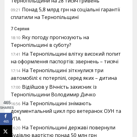
Тернопільщини на 28 тисяч гривень
Понад 5,8 млрд грн на соціальні гарантії
09:21
сплатили на Тернопільщині
7 Серпня
Яку погоду прогнозують на
18:10
Тернопільщині в суботу?
На Тернопільщині влітку високий попит
17:41
на оформлення паспортів: звернень – тисячі
На Тернопільщині зіткнулися три
17:14
автомобілі: є потерпілі, серед яких – дитина
Відійшов у Вічність захисник із
17:00
Тернопільщини Володимир Дичко
465
На Тернопільщині знімають
16:56
SHARES
документальний цикл про ветеранок ОУН та
УПА
465
На Тернопільщині державі повернули
16:20
будівлю вартістю понад 50 млн грн