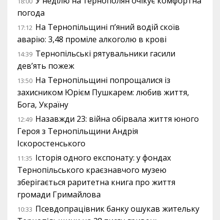
У неділю на тернополян очікує комфортна
18:00
погода
На Тернопільщині п’яний водій скоїв
17:12
аварію: 3,48 проміле алкоголю в крові
Тернопільські рятувальники гасили
14:39
дев’ять пожеж
На Тернопільщині попрощалися із
13:50
захисником Юрієм Пушкарем: любив життя,
Бога, Україну
Назавжди 23: війна обірвала життя юного
12:49
Героя з Тернопільщини Андрія
Іскоростенського
Історія одного експонату: у фондах
11:35
Тернопільського краєзнавчого музею
зберігається раритетна книга про життя
громади Гримайлова
Псевдопрацівник банку ошукав жительку
10:33