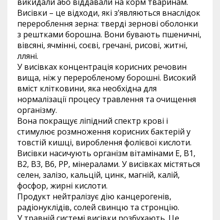
викидали або віддавали на корм тваринам.
Висівки – це відходи, які з’являються внаслідок
перероблення зерна: тверді зернові оболонки
з рештками борошна. Вони бувають пшеничні,
вівсяні, ячмінні, соєві, гречані, рисові, житні,
лляні.
У висівках концентрація корисних речовин
вища, ніж у переробленому борошні. Високий
вміст клітковини, яка необхідна для
нормалізації процесу травлення та очищення
організму.
Вона покращує ліпідний спектр крові і
стимулює розмноження корисних бактерій у
товстій кишці, вироблення фолієвої кислоти.
Висівки насичують організм вітамінами Е, В1,
В2, В3, В6, РР, мінералами. У висівках містяться
селен, залізо, кальцій, цинк, магній, калій,
фосфор, жирні кислоти.
Продукт нейтралізує дію канцерогенів,
радіонуклідів, солей свинцю та стронцію.
У травній системі висівки розбухають. Це