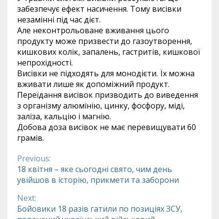
забезпечує ефект насичення. Тому висівки
незамінні під час дієт.
Але неконтрольоване вживання цього
продукту може призвести до газоутворення,
кишкових колік, запалень, гастритів, кишкової
непрохідності.
Висівки не підходять для монодієти. Їх можна
вживати лише як допоміжний продукт.
Переїдання висівок призводить до виведення
з організму алюмінію, цинку, фосфору, міді,
заліза, кальцію і магнію.
Добова доза висівок не має перевищувати 60
грамів.
Previous:
Continue
18 квітня – яке сьогодні свято, чим день
увійшов в історію, прикмети та заборони
Reading
Next:
Бойовики 18 разів гатили по позиціях ЗСУ,