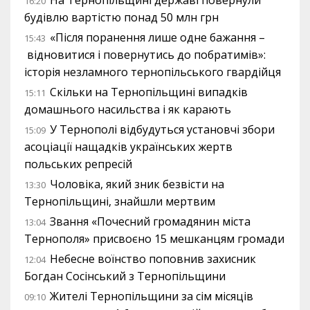
На Тернопільщині державі повернули
16:20
будівлю вартістю понад 50 млн грн
«Після поранення лише одне бажання –
15:43
відновитися і повернутись до побратимів»:
історія незламного тернопільського гвардійця
Скільки на Тернопільщині випадків
15:11
домашнього насильства і як карають
У Тернополі відбудуться установчі збори
15:09
асоціації нащадків українських жертв
польських репресій
Чоловіка, який зник безвісти на
13:30
Тернопільщині, знайшли мертвим
Звання «Почесний громадянин міста
13:04
Тернополя» присвоєно 15 мешканцям громади
Небесне воїнство поповнив захисник
12:04
Богдан Сосінський з Тернопільщини
Жителі Тернопільщини за сім місяців
09:10