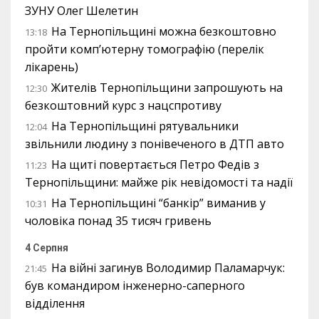
ЗУНУ Олег Шелетин
На Тернопільщині можна безкоштовно
13:18
пройти комп’ютерну томографію (перелік
лікарень)
Жителів Тернопільщини запрошують на
12:30
безкоштовний курс з нацспротиву
На Тернопільщині рятувальники
12:04
звільнили людину з понівеченого в ДТП авто
На щиті повертається Петро Федів з
11:23
Тернопільщини: майже рік невідомості та надії
На Тернопільщині “банкір” виманив у
10:31
чоловіка понад 35 тисяч гривень
4 Серпня
На війні загинув Володимир Паламарчук:
21:45
був командиром інженерно-саперного
відділення