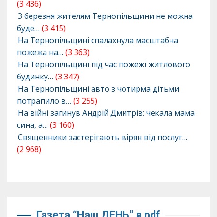
(3 436)
З березня жителям Тернопільщини не можна
буде…
(3 415)
На Тернопільщині спалахнула масштабна
пожежа на…
(3 363)
На Тернопільщині під час пожежі житлового
будинку…
(3 347)
На Тернопільщині авто з чотирма дітьми
потрапило в…
(3 255)
На війні загинув Андрій Дмитрів: чекала мама
сина, а…
(3 160)
Священники застерігають вірян від послуг…
(2 968)
Газета “Наш ДЕНЬ” в pdf