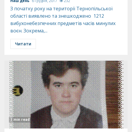
Наш день
6 Грудня, 2017
232
З початку року на території Тернопільської
області виявлено та знешкоджено 1212
вибухонебезпечних предметів часів минулих
воєн. Зокрема,...
Читати
1 min read