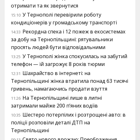
отримати та як звернутися
У Тернополі перевірили роботу
15:10
кондиціонерів у громадському транспорті
Рекордна спека і 12 пожеж в екосистемах
14:33
за добу на Тернопільщині: рятувальники
просять людей бути відповідальними
У Тернополі жінка спокусилась на забутий
13:25
телефон — їй загрожує 8 років тюрми
Шахрайство в інтернеті: на
12:31
Тернопільщині жінка втратила понад 63 тисячі
гривень, намагаючись продати взуття
На Тернопільщині лише в липні
11:26
затримали майже 200 п’яних водіїв
Шестеро потерпілих і розтрощені авто: в
10:35
поліції розповіли деталі ДТП на
Тернопільщині
Свято нового врожаю: Преображення
09:13