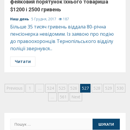
фейковий порятунок їхнього товариша
$1200 і 2500 гривень
Наш день
5 Грудня, 2017
187
Більше 35 тисяч гривень віддала 80-річна
пенсіонерка невідомим. Із заявою про подію
до правоохоронців Тернопільського відділу
поліції звернувся...
Читати
Пагінація
Previous
1
…
524
525
526
527
528
529
530
…
561
Next
записів
Пошук: