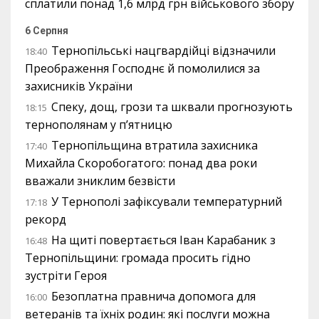
сплатили понад 1,6 млрд грн військового збору
6 Серпня
Тернопільські нацгвардійці відзначили
18:40
Преображення Господнє й помолилися за
захисників України
Спеку, дощ, грози та шквали прогнозують
18:15
тернополянам у п’ятницю
Тернопільщина втратила захисника
17:40
Михайла Скоробогатого: понад два роки
вважали зниклим безвісти
У Тернополі зафіксували температурний
17:18
рекорд
На щиті повертається Іван Карабаник з
16:48
Тернопільщини: громада просить гідно
зустріти Героя
Безоплатна правнича допомога для
16:00
ветеранів та їхніх родин: які послуги можна