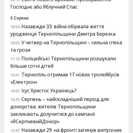
Господнє або Яблучний Спас
5 Серпня
Назавжди 33: війна обірвала життя
18:54
уродженця Тернопільщини Дмитра Березка
У четвер на Тернопільщині – сильна спека
18:00
та грози
Поліцейські Тернопільщини розшукали
17:16
більше сотні дітей
Тернопіль отримав 17 нових тролейбусів
16:41
«Електрон»
Ісус Христос Українець?
16:03
Серпень – найскладніший період для
14:30
донорства: жителів Тернопільщини
закликають долучитися до кампанії
«ЯСерпневийДонор»
Назавжди 29: на фронті загинув випускник
13:47